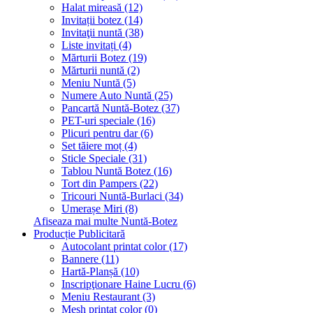
Halat mireasă (12)
Invitații botez (14)
Invitaţii nuntă (38)
Liste invitați (4)
Mărturii Botez (19)
Mărturii nuntă (2)
Meniu Nuntă (5)
Numere Auto Nuntă (25)
Pancartă Nuntă-Botez (37)
PET-uri speciale (16)
Plicuri pentru dar (6)
Set tăiere moț (4)
Sticle Speciale (31)
Tablou Nuntă Botez (16)
Tort din Pampers (22)
Tricouri Nuntă-Burlaci (34)
Umerașe Miri (8)
Afiseaza mai multe Nuntă-Botez
Producție Publicitară
Autocolant printat color (17)
Bannere (11)
Hartă-Planșă (10)
Inscripţionare Haine Lucru (6)
Meniu Restaurant (3)
Mesh printat color (0)