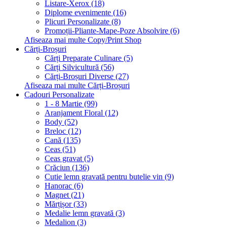
Listare-Xerox (18)
Diplome evenimente (16)
Plicuri Personalizate (8)
Promoții-Pliante-Mape-Poze Absolvire (6)
Afiseaza mai multe Copy/Print Shop
Cărți-Broșuri
Cărți Preparate Culinare (5)
Cărți Silvicultură (56)
Cărți-Broșuri Diverse (27)
Afiseaza mai multe Cărți-Broșuri
Cadouri Personalizate
1 - 8 Martie (99)
Aranjament Floral (12)
Body (52)
Breloc (12)
Cană (135)
Ceas (51)
Ceas gravat (5)
Crăciun (136)
Cutie lemn gravată pentru butelie vin (9)
Hanorac (6)
Magnet (21)
Mărțișor (33)
Medalie lemn gravată (3)
Medalion (3)