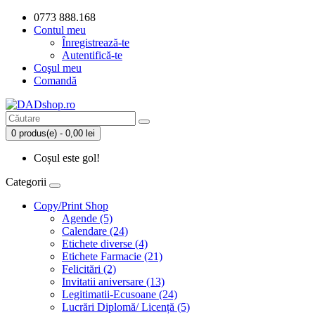
0773 888.168
Contul meu
Înregistrează-te
Autentifică-te
Coşul meu
Comandă
0 produs(e) - 0,00 lei
Coșul este gol!
Categorii
Copy/Print Shop
Agende (5)
Calendare (24)
Etichete diverse (4)
Etichete Farmacie (21)
Felicitări (2)
Invitatii aniversare (13)
Legitimatii-Ecusoane (24)
Lucrări Diplomă/ Licență (5)