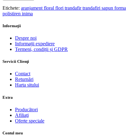
Etichete:
aranjament floral flori trandafir trandafiri sapun forma
polistiren inima
Informaţii
Despre noi
Informații expediere
Termeni, condiții și GDPR
Servicii Clienţi
Contact
Returnări
Harta sitului
Extra
Producători
Afiliaţi
Oferte speciale
Contul meu