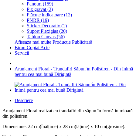
Panouri (159)
Pix gravat (2)
Plăcuțe indicatoare (12)
PNRR (19)
Sticker Decorativ (1)
Suport Plexiglas (20)
Tablou Canvas (56)
Afiseaza mai multe Producție Publicitară
Birou Copiat Acte
Servicii
Aranjament Floral - Trandafiri Săpun în Polistiren - Din Inimă
pentru cea mai bună Dirigintă
Descriere
Aranjament Floral realizat cu trandafiri din săpun în formă inimioară
din polistiren.
Dimensiune: 22 cm(înălțime) x 28 cm(lățime) x 10 cm(grosime).