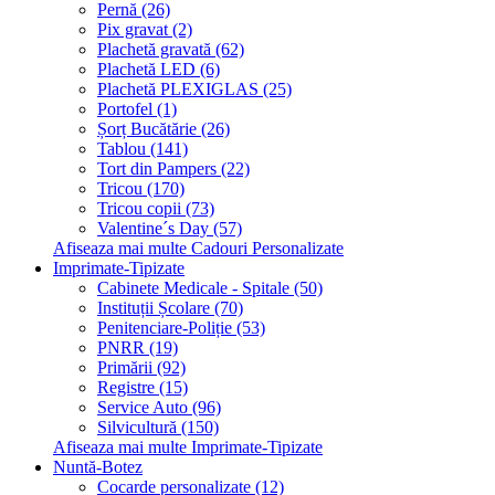
Pernă (26)
Pix gravat (2)
Plachetă gravată (62)
Plachetă LED (6)
Plachetă PLEXIGLAS (25)
Portofel (1)
Șorț Bucătărie (26)
Tablou (141)
Tort din Pampers (22)
Tricou (170)
Tricou copii (73)
Valentine´s Day (57)
Afiseaza mai multe Cadouri Personalizate
Imprimate-Tipizate
Cabinete Medicale - Spitale (50)
Instituții Școlare (70)
Penitenciare-Poliție (53)
PNRR (19)
Primării (92)
Registre (15)
Service Auto (96)
Silvicultură (150)
Afiseaza mai multe Imprimate-Tipizate
Nuntă-Botez
Cocarde personalizate (12)