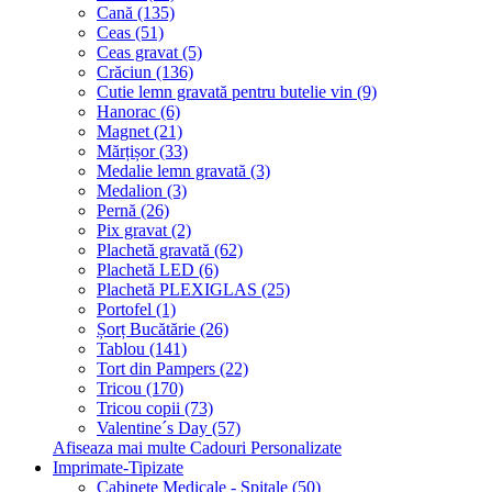
Cană (135)
Ceas (51)
Ceas gravat (5)
Crăciun (136)
Cutie lemn gravată pentru butelie vin (9)
Hanorac (6)
Magnet (21)
Mărțișor (33)
Medalie lemn gravată (3)
Medalion (3)
Pernă (26)
Pix gravat (2)
Plachetă gravată (62)
Plachetă LED (6)
Plachetă PLEXIGLAS (25)
Portofel (1)
Șorț Bucătărie (26)
Tablou (141)
Tort din Pampers (22)
Tricou (170)
Tricou copii (73)
Valentine´s Day (57)
Afiseaza mai multe Cadouri Personalizate
Imprimate-Tipizate
Cabinete Medicale - Spitale (50)