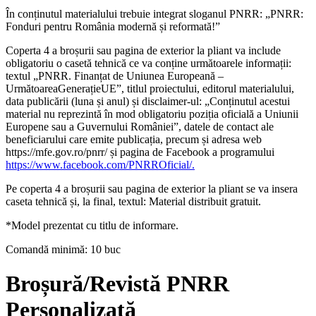
În conținutul materialului trebuie integrat sloganul PNRR: „PNRR:
Fonduri pentru România modernă și reformată!”
Coperta 4 a broșurii sau pagina de exterior la pliant va include
obligatoriu o casetă tehnică ce va conține următoarele informații:
textul „PNRR. Finanțat de Uniunea Europeană –
UrmătoareaGenerațieUE”, titlul proiectului, editorul materialului,
data publicării (luna și anul) și disclaimer-ul: „Conținutul acestui
material nu reprezintă în mod obligatoriu poziția oficială a Uniunii
Europene sau a Guvernului României”, datele de contact ale
beneficiarului care emite publicația, precum și adresa web
https://mfe.gov.ro/pnrr/ și pagina de Facebook a programului
https://www.facebook.com/PNRROficial/.
Pe coperta 4 a broșurii sau pagina de exterior la pliant se va insera
caseta tehnică și, la final, textul: Material distribuit gratuit.
*Model prezentat cu titlu de informare.
Comandă minimă: 10 buc
Broșură/Revistă PNRR
Personalizată