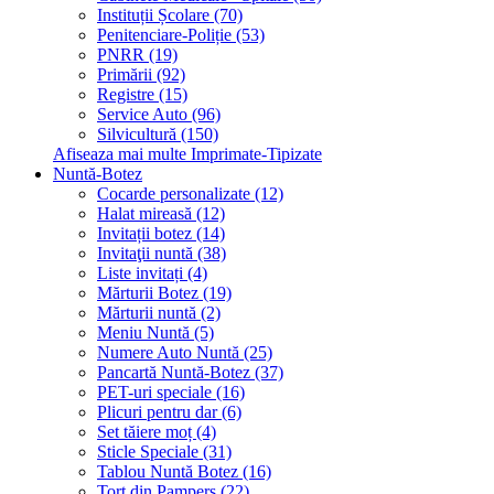
Instituții Școlare (70)
Penitenciare-Poliție (53)
PNRR (19)
Primării (92)
Registre (15)
Service Auto (96)
Silvicultură (150)
Afiseaza mai multe Imprimate-Tipizate
Nuntă-Botez
Cocarde personalizate (12)
Halat mireasă (12)
Invitații botez (14)
Invitaţii nuntă (38)
Liste invitați (4)
Mărturii Botez (19)
Mărturii nuntă (2)
Meniu Nuntă (5)
Numere Auto Nuntă (25)
Pancartă Nuntă-Botez (37)
PET-uri speciale (16)
Plicuri pentru dar (6)
Set tăiere moț (4)
Sticle Speciale (31)
Tablou Nuntă Botez (16)
Tort din Pampers (22)