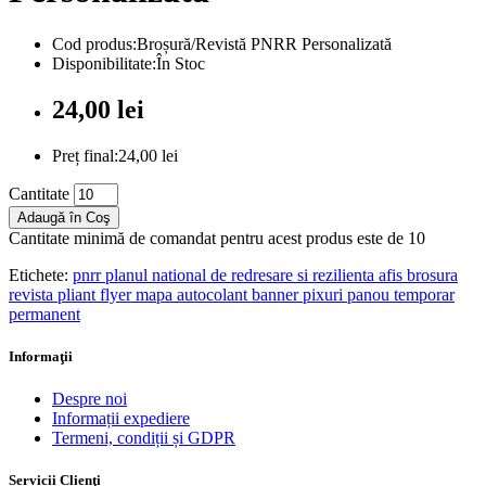
Cod produs:Broșură/Revistă PNRR Personalizată
Disponibilitate:În Stoc
24,00 lei
Preț final:24,00 lei
Cantitate
Adaugă în Coş
Cantitate minimă de comandat pentru acest produs este de 10
Etichete:
pnrr planul national de redresare si rezilienta afis brosura
revista pliant flyer mapa autocolant banner pixuri panou temporar
permanent
Informaţii
Despre noi
Informații expediere
Termeni, condiții și GDPR
Servicii Clienţi