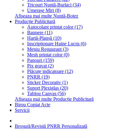
Tricouri Nuntă-Burlaci (34)
Umerașe Miri (8)
Afiseaza mai multe Nuntă-Botez
Producție Publicitară
Autocolant printat color (17)
Bannere (11)
Hartă-Planșă (10)
Inscripţionare Haine Lucru (6)
Meniu Restaurant (3)
Mesh printat color (0)
Panouri (159)
Pix gravat (2)
Plăcuțe indicatoare (12)
PNRR (19)
Sticker Decorativ (1)
Suport Plexiglas (20)
Tablou Canvas (56)
Afiseaza mai multe Producție Publicitară
Birou Copiat Acte
Servicii
Broșură/Revistă PNRR Personalizată