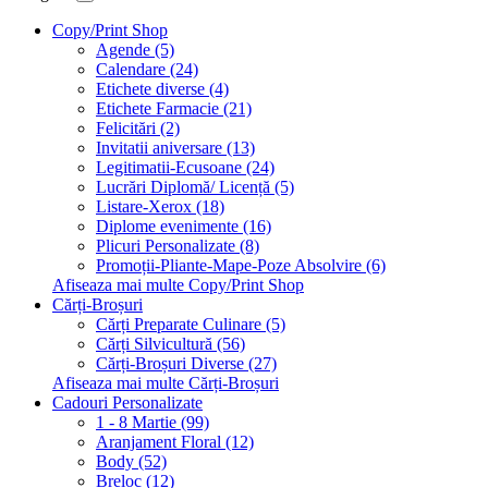
Copy/Print Shop
Agende (5)
Calendare (24)
Etichete diverse (4)
Etichete Farmacie (21)
Felicitări (2)
Invitatii aniversare (13)
Legitimatii-Ecusoane (24)
Lucrări Diplomă/ Licență (5)
Listare-Xerox (18)
Diplome evenimente (16)
Plicuri Personalizate (8)
Promoții-Pliante-Mape-Poze Absolvire (6)
Afiseaza mai multe Copy/Print Shop
Cărți-Broșuri
Cărți Preparate Culinare (5)
Cărți Silvicultură (56)
Cărți-Broșuri Diverse (27)
Afiseaza mai multe Cărți-Broșuri
Cadouri Personalizate
1 - 8 Martie (99)
Aranjament Floral (12)
Body (52)
Breloc (12)