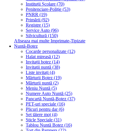
Instituții Școlare (70)
Penitenciare-Poliție (53)
PNRR (19)
Primării (92)
Registre (15)
Service Auto (96)
Silvicultură (150)
Afiseaza mai multe Imprimate-Tipizate
Nuntă-Botez
Cocarde personalizate (12)
Halat mireasă (12)
Invitații botez (14)
Invitaţii nuntă (38)
Liste invitați (4)
Mărturii Botez (19)
Mărturii nuntă (2)
Meniu Nuntă (5)
Numere Auto Nuntă (25)
Pancartă Nuntă-Botez (37)
PET-uri speciale (16)
Plicuri pentru dar (6)
Set tăiere moț (4)
Sticle Speciale (31)
Tablou Nuntă Botez (16)
Tort din Pampers (22)