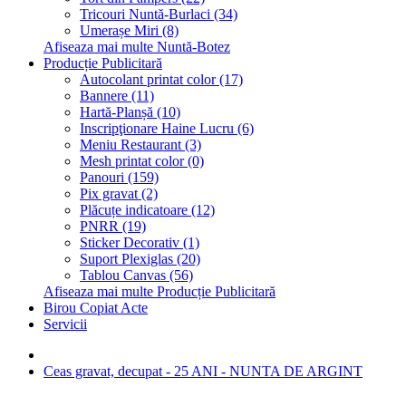
Tricouri Nuntă-Burlaci (34)
Umerașe Miri (8)
Afiseaza mai multe Nuntă-Botez
Producție Publicitară
Autocolant printat color (17)
Bannere (11)
Hartă-Planșă (10)
Inscripţionare Haine Lucru (6)
Meniu Restaurant (3)
Mesh printat color (0)
Panouri (159)
Pix gravat (2)
Plăcuțe indicatoare (12)
PNRR (19)
Sticker Decorativ (1)
Suport Plexiglas (20)
Tablou Canvas (56)
Afiseaza mai multe Producție Publicitară
Birou Copiat Acte
Servicii
Ceas gravat, decupat - 25 ANI - NUNTA DE ARGINT