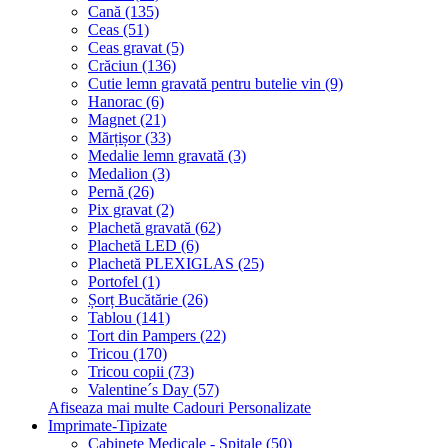
Cană (135)
Ceas (51)
Ceas gravat (5)
Crăciun (136)
Cutie lemn gravată pentru butelie vin (9)
Hanorac (6)
Magnet (21)
Mărțișor (33)
Medalie lemn gravată (3)
Medalion (3)
Pernă (26)
Pix gravat (2)
Plachetă gravată (62)
Plachetă LED (6)
Plachetă PLEXIGLAS (25)
Portofel (1)
Șorț Bucătărie (26)
Tablou (141)
Tort din Pampers (22)
Tricou (170)
Tricou copii (73)
Valentine´s Day (57)
Afiseaza mai multe Cadouri Personalizate
Imprimate-Tipizate
Cabinete Medicale - Spitale (50)