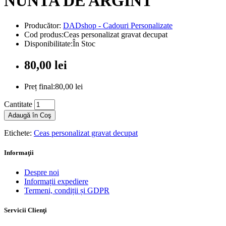
NUNTA DE ARGINT
Producător:
DADshop - Cadouri Personalizate
Cod produs:Ceas personalizat gravat decupat
Disponibilitate:În Stoc
80,00 lei
Preț final:80,00 lei
Cantitate
Adaugă în Coş
Etichete:
Ceas personalizat gravat decupat
Informaţii
Despre noi
Informații expediere
Termeni, condiții și GDPR
Servicii Clienţi