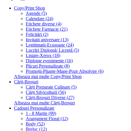
Copy/Print Shop
Agende (5)
Calendare (24)
Etichete diverse (4)
Etichete Farmacie (21)
Felicitări (2)
Invitatii aniversare (13)
Legitimatii-Ecusoane (24)
Lucrări Diplomă/ Licență (5)
Listare-Xerox (18)
Diplome evenimente (16)
Plicuri Personalizate (8)
Promoții-Pliante-Mape-Poze Absolvire (6)
Afiseaza mai multe Copy/Print Shop
Cărți-Broșuri
Cărți Preparate Culinare (5)
Cărți Silvicultură (56)
Cărți-Broșuri Diverse (27)
Afiseaza mai multe Cărți-Broșuri
Cadouri Personalizate
1 - 8 Martie (99)
Aranjament Floral (12)
Body (52)
Breloc (12)