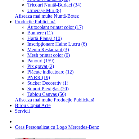
Tricouri Nuntă-Burlaci (34)
Umerașe Miri (8)
Afiseaza mai multe Nuntă-Botez
Producție Publicitară
Autocolant printat color (17)
Bannere (11)
Hartă-Planșă (10)
Inscripţionare Haine Lucru (6)
Meniu Restaurant (3)
Mesh printat color (0)
Panouri (159)
Pix gravat (2)
Plăcuțe indicatoare (12)
PNRR (19)
Sticker Decorativ (1)
Suport Plexiglas (20)
Tablou Canvas (56)
Afiseaza mai multe Producție Publicitară
Birou Copiat Acte
Servicii
Ceas Personalizat cu Logo Mercedes-Benz