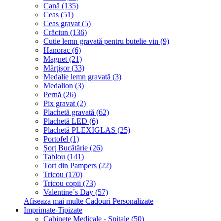
Cană (135)
Ceas (51)
Ceas gravat (5)
Crăciun (136)
Cutie lemn gravată pentru butelie vin (9)
Hanorac (6)
Magnet (21)
Mărțișor (33)
Medalie lemn gravată (3)
Medalion (3)
Pernă (26)
Pix gravat (2)
Plachetă gravată (62)
Plachetă LED (6)
Plachetă PLEXIGLAS (25)
Portofel (1)
Șorț Bucătărie (26)
Tablou (141)
Tort din Pampers (22)
Tricou (170)
Tricou copii (73)
Valentine´s Day (57)
Afiseaza mai multe Cadouri Personalizate
Imprimate-Tipizate
Cabinete Medicale - Spitale (50)