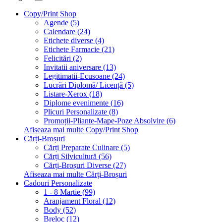
Copy/Print Shop
Agende (5)
Calendare (24)
Etichete diverse (4)
Etichete Farmacie (21)
Felicitări (2)
Invitatii aniversare (13)
Legitimatii-Ecusoane (24)
Lucrări Diplomă/ Licență (5)
Listare-Xerox (18)
Diplome evenimente (16)
Plicuri Personalizate (8)
Promoții-Pliante-Mape-Poze Absolvire (6)
Afiseaza mai multe Copy/Print Shop
Cărți-Broșuri
Cărți Preparate Culinare (5)
Cărți Silvicultură (56)
Cărți-Broșuri Diverse (27)
Afiseaza mai multe Cărți-Broșuri
Cadouri Personalizate
1 - 8 Martie (99)
Aranjament Floral (12)
Body (52)
Breloc (12)