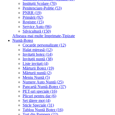
Instituții Școlare (70)
Penitenciare-Poliție (53)
PNRR (19)
Primării (92)
Registre (15)
Service Auto (96)
Silvicultură (150)
Afiseaza mai multe Imprimate-Tipizate
Nuntă-Botez
Cocarde personalizate (12)
Halat mireasă (12)
Invitații botez (14)
Invitaţii nuntă (38)
Liste invitați (4)
Mărturii Botez (19)
Mărturii nuntă (2)
Meniu Nuntă (5)
Numere Auto Nuntă (25)
Pancartă Nuntă-Botez (37)
PET-uri speciale (16)
Plicuri pentru dar (6)
Set tăiere moț (4)
Sticle Speciale (31)
Tablou Nuntă Botez (16)
Tort din Pampers (22)