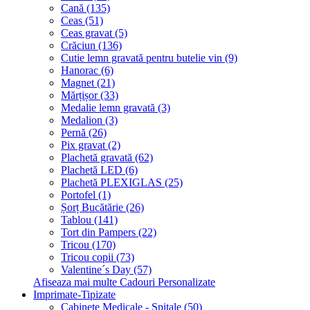
Cană (135)
Ceas (51)
Ceas gravat (5)
Crăciun (136)
Cutie lemn gravată pentru butelie vin (9)
Hanorac (6)
Magnet (21)
Mărțișor (33)
Medalie lemn gravată (3)
Medalion (3)
Pernă (26)
Pix gravat (2)
Plachetă gravată (62)
Plachetă LED (6)
Plachetă PLEXIGLAS (25)
Portofel (1)
Șorț Bucătărie (26)
Tablou (141)
Tort din Pampers (22)
Tricou (170)
Tricou copii (73)
Valentine´s Day (57)
Afiseaza mai multe Cadouri Personalizate
Imprimate-Tipizate
Cabinete Medicale - Spitale (50)