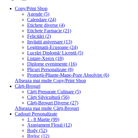
Copy/Print Shop
Agende (5)
Calendare (24)
Etichete diverse (4)
Etichete Farmacie (21)
Felicitări (2)
Invitatii aniversare (13)
Legitimatii-Ecusoane (24)
Lucrări Diplomă/ Licență (5)
Listare-Xerox (18)
Diplome evenimente (16)
Plicuri Personalizate (8)
Promoții-Pliante-Mape-Poze Absolvire (6)
Afiseaza mai multe Copy/Print Shop
Cărți-Broșuri
Cărți Preparate Culinare (5)
Cărți Silvicultură (56)
Cărți-Broșuri Diverse (27)
Afiseaza mai multe Cărți-Broșuri
Cadouri Personalizate
1 - 8 Martie (99)
Aranjament Floral (12)
Body (52)
Breloc (12)