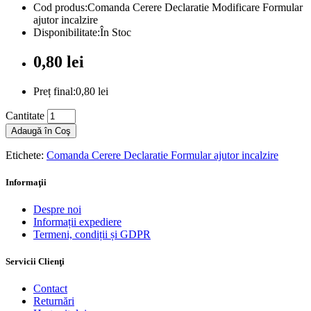
Cod produs:Comanda Cerere Declaratie Modificare Formular
ajutor incalzire
Disponibilitate:În Stoc
0,80 lei
Preț final:0,80 lei
Cantitate
Adaugă în Coş
Etichete:
Comanda Cerere Declaratie Formular ajutor incalzire
Informaţii
Despre noi
Informații expediere
Termeni, condiții și GDPR
Servicii Clienţi
Contact
Returnări