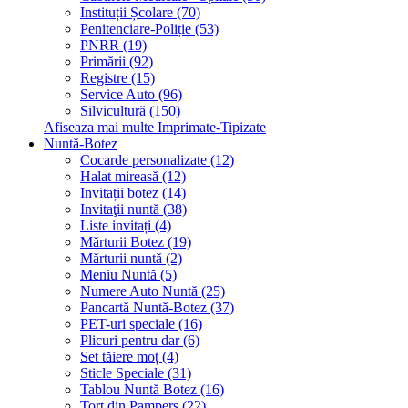
Instituții Școlare (70)
Penitenciare-Poliție (53)
PNRR (19)
Primării (92)
Registre (15)
Service Auto (96)
Silvicultură (150)
Afiseaza mai multe Imprimate-Tipizate
Nuntă-Botez
Cocarde personalizate (12)
Halat mireasă (12)
Invitații botez (14)
Invitaţii nuntă (38)
Liste invitați (4)
Mărturii Botez (19)
Mărturii nuntă (2)
Meniu Nuntă (5)
Numere Auto Nuntă (25)
Pancartă Nuntă-Botez (37)
PET-uri speciale (16)
Plicuri pentru dar (6)
Set tăiere moț (4)
Sticle Speciale (31)
Tablou Nuntă Botez (16)
Tort din Pampers (22)