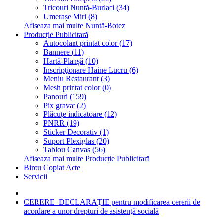
Tricouri Nuntă-Burlaci (34)
Umerașe Miri (8)
Afiseaza mai multe Nuntă-Botez
Producție Publicitară
Autocolant printat color (17)
Bannere (11)
Hartă-Planșă (10)
Inscripţionare Haine Lucru (6)
Meniu Restaurant (3)
Mesh printat color (0)
Panouri (159)
Pix gravat (2)
Plăcuțe indicatoare (12)
PNRR (19)
Sticker Decorativ (1)
Suport Plexiglas (20)
Tablou Canvas (56)
Afiseaza mai multe Producție Publicitară
Birou Copiat Acte
Servicii
CERERE–DECLARAŢIE pentru modificarea cererii de
acordare a unor drepturi de asistenţă socială