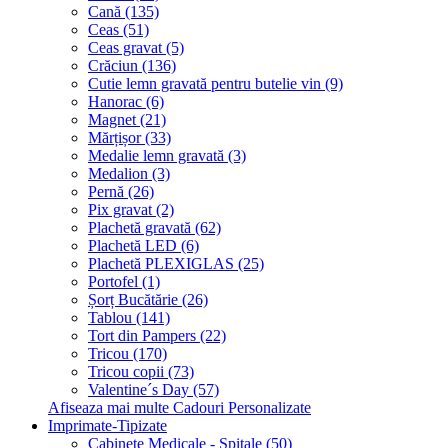
Cană (135)
Ceas (51)
Ceas gravat (5)
Crăciun (136)
Cutie lemn gravată pentru butelie vin (9)
Hanorac (6)
Magnet (21)
Mărțișor (33)
Medalie lemn gravată (3)
Medalion (3)
Pernă (26)
Pix gravat (2)
Plachetă gravată (62)
Plachetă LED (6)
Plachetă PLEXIGLAS (25)
Portofel (1)
Șorț Bucătărie (26)
Tablou (141)
Tort din Pampers (22)
Tricou (170)
Tricou copii (73)
Valentine´s Day (57)
Afiseaza mai multe Cadouri Personalizate
Imprimate-Tipizate
Cabinete Medicale - Spitale (50)