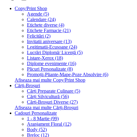
Copy/Print Shop
Agende (5)
Calendare (24)
Etichete diverse (4)
Etichete Farmacie (21)
Felicitări (2)
Invitatii aniversare (13)
Legitimatii-Ecusoane (24)
Lucrări Diplomă/ Licență (5)
Listare-Xerox (18)
Diplome evenimente (16)
Plicuri Personalizate (8)
Promoții-Pliante-Mape-Poze Absolvire (6)
Afiseaza mai multe Copy/Print Shop
Cărți-Broșuri
Cărți Preparate Culinare (5)
Cărți Silvicultură (56)
Cărți-Broșuri Diverse (27)
Afiseaza mai multe Cărți-Broșuri
Cadouri Personalizate
1 - 8 Martie (99)
Aranjament Floral (12)
Body (52)
Breloc (12)