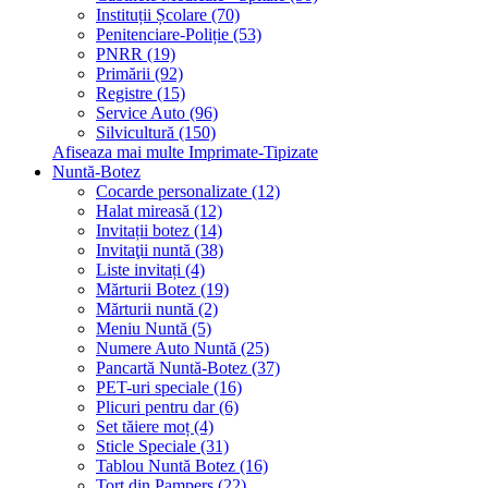
Instituții Școlare (70)
Penitenciare-Poliție (53)
PNRR (19)
Primării (92)
Registre (15)
Service Auto (96)
Silvicultură (150)
Afiseaza mai multe Imprimate-Tipizate
Nuntă-Botez
Cocarde personalizate (12)
Halat mireasă (12)
Invitații botez (14)
Invitaţii nuntă (38)
Liste invitați (4)
Mărturii Botez (19)
Mărturii nuntă (2)
Meniu Nuntă (5)
Numere Auto Nuntă (25)
Pancartă Nuntă-Botez (37)
PET-uri speciale (16)
Plicuri pentru dar (6)
Set tăiere moț (4)
Sticle Speciale (31)
Tablou Nuntă Botez (16)
Tort din Pampers (22)