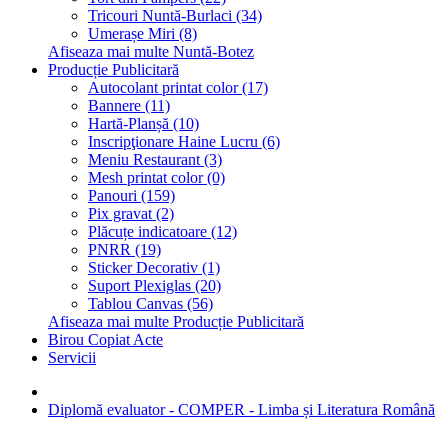
Tricouri Nuntă-Burlaci (34)
Umerașe Miri (8)
Afiseaza mai multe Nuntă-Botez
Producție Publicitară
Autocolant printat color (17)
Bannere (11)
Hartă-Planșă (10)
Inscripţionare Haine Lucru (6)
Meniu Restaurant (3)
Mesh printat color (0)
Panouri (159)
Pix gravat (2)
Plăcuțe indicatoare (12)
PNRR (19)
Sticker Decorativ (1)
Suport Plexiglas (20)
Tablou Canvas (56)
Afiseaza mai multe Producție Publicitară
Birou Copiat Acte
Servicii
Diplomă evaluator - COMPER - Limba și Literatura Română