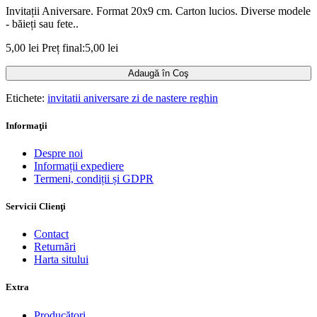
Invitații Aniversare. Format 20x9 cm. Carton lucios. Diverse modele
- băieți sau fete..
5,00 lei
Preț final:5,00 lei
Adaugă în Coş
Etichete:
invitatii aniversare zi de nastere reghin
Informaţii
Despre noi
Informații expediere
Termeni, condiții și GDPR
Servicii Clienţi
Contact
Returnări
Harta sitului
Extra
Producători