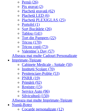
Pernă (26)
Pix gravat (2)
Plachetă gravată (62)
Plachetă LED (6)
Plachetă PLEXIGLAS (25)
Portofel (1)
Șorț Bucătărie (26)
Tablou (141)
Tort din Pampers (22)
Tricou (170)
Tricou copii (73)
Valentine´s Day (57)
Afiseaza mai multe Cadouri Personalizate
Imprimate-Tipizate
Cabinete Medicale - Spitale (50)
Instituții Școlare (70)
Penitenciare-Poliție (53)
PNRR (19)
Primării (92)
Registre (15)
Service Auto (96)
Silvicultură (150)
Afiseaza mai multe Imprimate-Tipizate
Nuntă-Botez
Cocarde personalizate (12)