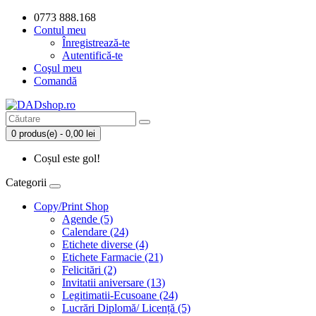
0773 888.168
Contul meu
Înregistrează-te
Autentifică-te
Coşul meu
Comandă
0 produs(e) - 0,00 lei
Coșul este gol!
Categorii
Copy/Print Shop
Agende (5)
Calendare (24)
Etichete diverse (4)
Etichete Farmacie (21)
Felicitări (2)
Invitatii aniversare (13)
Legitimatii-Ecusoane (24)
Lucrări Diplomă/ Licență (5)