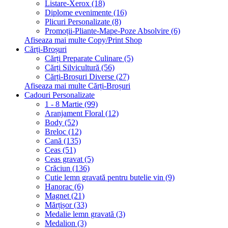
Listare-Xerox (18)
Diplome evenimente (16)
Plicuri Personalizate (8)
Promoții-Pliante-Mape-Poze Absolvire (6)
Afiseaza mai multe Copy/Print Shop
Cărți-Broșuri
Cărți Preparate Culinare (5)
Cărți Silvicultură (56)
Cărți-Broșuri Diverse (27)
Afiseaza mai multe Cărți-Broșuri
Cadouri Personalizate
1 - 8 Martie (99)
Aranjament Floral (12)
Body (52)
Breloc (12)
Cană (135)
Ceas (51)
Ceas gravat (5)
Crăciun (136)
Cutie lemn gravată pentru butelie vin (9)
Hanorac (6)
Magnet (21)
Mărțișor (33)
Medalie lemn gravată (3)
Medalion (3)