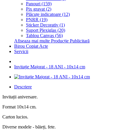
Panouri (159)
Pix gravat (2)
Plăcuțe indicatoare (12)
PNRR (19)
Sticker Decorativ (1)
Suport Plexiglas (20)
Tablou Canvas (56)
Afiseaza mai multe Producție Publicitară
Birou Copiat Acte
Servicii
Invitație Majorat - 18 ANI - 10x14 cm
Descriere
Invitații aniversare.
Format 10x14 cm.
Carton lucios.
Diverse modele - băieți, fete.