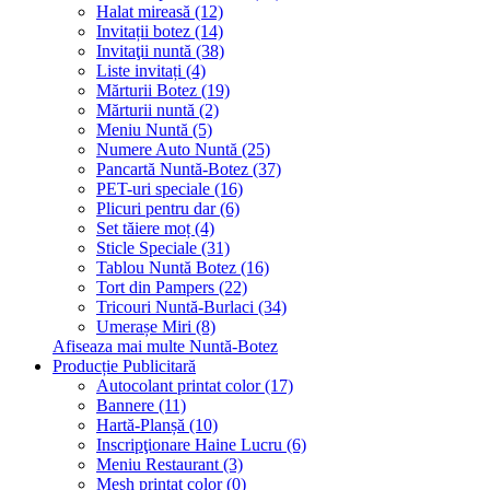
Halat mireasă (12)
Invitații botez (14)
Invitaţii nuntă (38)
Liste invitați (4)
Mărturii Botez (19)
Mărturii nuntă (2)
Meniu Nuntă (5)
Numere Auto Nuntă (25)
Pancartă Nuntă-Botez (37)
PET-uri speciale (16)
Plicuri pentru dar (6)
Set tăiere moț (4)
Sticle Speciale (31)
Tablou Nuntă Botez (16)
Tort din Pampers (22)
Tricouri Nuntă-Burlaci (34)
Umerașe Miri (8)
Afiseaza mai multe Nuntă-Botez
Producție Publicitară
Autocolant printat color (17)
Bannere (11)
Hartă-Planșă (10)
Inscripţionare Haine Lucru (6)
Meniu Restaurant (3)
Mesh printat color (0)