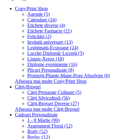
Copy/Print Shop
Agende (5)
Calendare (24)
Etichete diverse (4)
Etichete Farmacie (21)
Felicitări (2)
Invitatii aniversare (13)
Legitimatii-Ecusoane (24)
Lucrări Diplomă/ Licență (5)
Listare-Xerox (18)
Diplome evenimente (16)
Plicuri Personalizate (8)
Promoții-Pliante-Mape-Poze Absolvire (6)
Afiseaza mai multe Copy/Print Shop
Cărți-Broșuri
Cărți Preparate Culinare (5)
Cărți Silvicultură (56)
Cărți-Broșuri Diverse (27)
Afiseaza mai multe Cărți-Broșuri
Cadouri Personalizate
1 - 8 Martie (99)
Aranjament Floral (12)
Body (52)
Breloc (12)