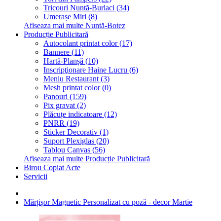
Tricouri Nuntă-Burlaci (34)
Umerașe Miri (8)
Afiseaza mai multe Nuntă-Botez
Producție Publicitară
Autocolant printat color (17)
Bannere (11)
Hartă-Planșă (10)
Inscripţionare Haine Lucru (6)
Meniu Restaurant (3)
Mesh printat color (0)
Panouri (159)
Pix gravat (2)
Plăcuțe indicatoare (12)
PNRR (19)
Sticker Decorativ (1)
Suport Plexiglas (20)
Tablou Canvas (56)
Afiseaza mai multe Producție Publicitară
Birou Copiat Acte
Servicii
Mărțișor Magnetic Personalizat cu poză - decor Martie