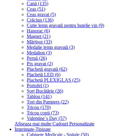
Cană (135)
Ceas (51)
Ceas gravat (5)
Crăciun (136)
Cutie lemn gravată pentru butelie vin (9)
Hanorac (6)
Magnet (21)
Mărțișor (33)
Medalie lemn gravată (3)
Medalion (3)
Pernă (26)
Pix gravat (2)
Plachetă gravată (62)
Plachetă LED (6)
Plachetă PLEXIGLAS (25)
Portofel (1)
Șorț Bucătărie (26)
Tablou (141)
Tort din Pampers (22)
Tricou (170)
Tricou copii (73)
Valentine´s Day (57)
Afiseaza mai multe Cadouri Personalizate
Imprimate-Tipizate
Cabinete Medicale - Spitale (50)