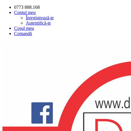
0773 888.168
Contul meu
Înregistrează-te
Autentifică-te
Coşul meu
Comandă