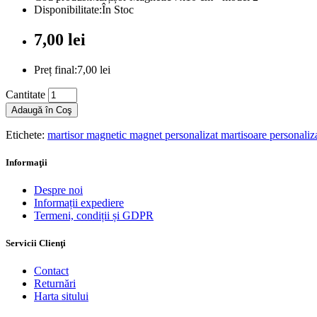
Disponibilitate:În Stoc
7,00 lei
Preț final:7,00 lei
Cantitate
Adaugă în Coş
Etichete:
martisor magnetic magnet personalizat martisoare personaliz
Informaţii
Despre noi
Informații expediere
Termeni, condiții și GDPR
Servicii Clienţi
Contact
Returnări
Harta sitului