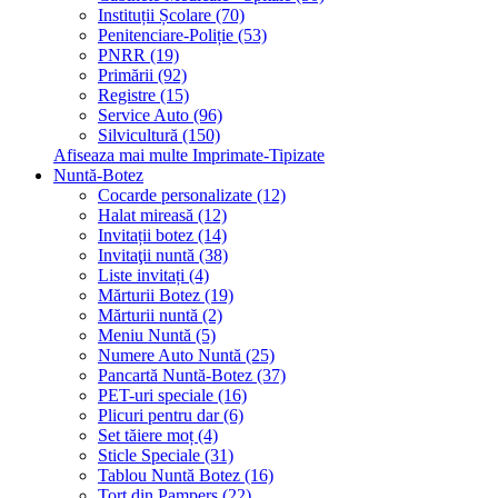
Instituții Școlare (70)
Penitenciare-Poliție (53)
PNRR (19)
Primării (92)
Registre (15)
Service Auto (96)
Silvicultură (150)
Afiseaza mai multe Imprimate-Tipizate
Nuntă-Botez
Cocarde personalizate (12)
Halat mireasă (12)
Invitații botez (14)
Invitaţii nuntă (38)
Liste invitați (4)
Mărturii Botez (19)
Mărturii nuntă (2)
Meniu Nuntă (5)
Numere Auto Nuntă (25)
Pancartă Nuntă-Botez (37)
PET-uri speciale (16)
Plicuri pentru dar (6)
Set tăiere moț (4)
Sticle Speciale (31)
Tablou Nuntă Botez (16)
Tort din Pampers (22)