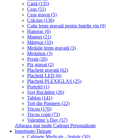
Cană (135)
Ceas (51)
Ceas gravat (5)
Crăciun (136)
Cutie lemn gravată pentru butelie vin (9)
Hanorac (6)
Magnet (21)
Mărțișor (33)
Medalie lemn gravată (3)
Medalion (3)
Pernă (26)
Pix gravat (2)
Plachetă gravată (62)
Plachetă LED (6)
Plachetă PLEXIGLAS (25)
Portofel (1)
Șorț Bucătărie (26)
Tablou (141)
Tort din Pampers (22)
Tricou (170)
Tricou copii (73)
Valentine´s Day (57)
Afiseaza mai multe Cadouri Personalizate
Imprimate-Tipizate
Cabinete Medicale - Spitale (50)