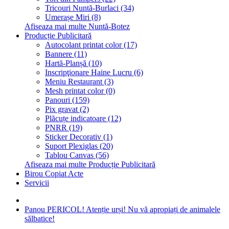
Tricouri Nuntă-Burlaci (34)
Umerașe Miri (8)
Afiseaza mai multe Nuntă-Botez
Producție Publicitară
Autocolant printat color (17)
Bannere (11)
Hartă-Planșă (10)
Inscripţionare Haine Lucru (6)
Meniu Restaurant (3)
Mesh printat color (0)
Panouri (159)
Pix gravat (2)
Plăcuțe indicatoare (12)
PNRR (19)
Sticker Decorativ (1)
Suport Plexiglas (20)
Tablou Canvas (56)
Afiseaza mai multe Producție Publicitară
Birou Copiat Acte
Servicii
Panou PERICOL! Atenție urși! Nu vă apropiați de animalele
sălbatice!