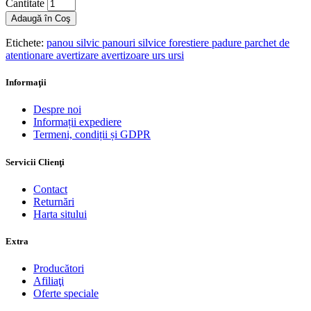
Cantitate
Adaugă în Coş
Etichete:
panou silvic panouri silvice forestiere padure parchet de
atentionare avertizare avertizoare urs ursi
Informaţii
Despre noi
Informații expediere
Termeni, condiții și GDPR
Servicii Clienţi
Contact
Returnări
Harta sitului
Extra
Producători
Afiliaţi
Oferte speciale