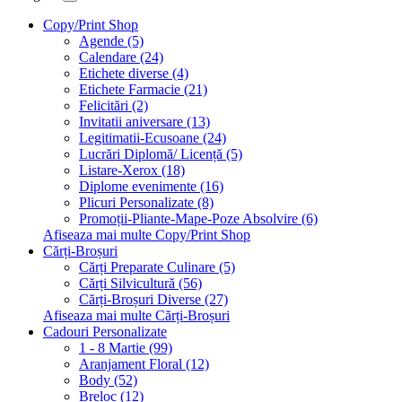
Copy/Print Shop
Agende (5)
Calendare (24)
Etichete diverse (4)
Etichete Farmacie (21)
Felicitări (2)
Invitatii aniversare (13)
Legitimatii-Ecusoane (24)
Lucrări Diplomă/ Licență (5)
Listare-Xerox (18)
Diplome evenimente (16)
Plicuri Personalizate (8)
Promoții-Pliante-Mape-Poze Absolvire (6)
Afiseaza mai multe Copy/Print Shop
Cărți-Broșuri
Cărți Preparate Culinare (5)
Cărți Silvicultură (56)
Cărți-Broșuri Diverse (27)
Afiseaza mai multe Cărți-Broșuri
Cadouri Personalizate
1 - 8 Martie (99)
Aranjament Floral (12)
Body (52)
Breloc (12)