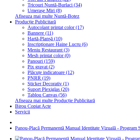
Tricouri Nuntă-Burlaci (34)
Umerașe Miri (8)
Afiseaza mai multe Nuntă-Botez
Producție Publicitară
Autocolant printat color (17)
Bannere (11)
Hartă-Planșă (10)
Inscripţionare Haine Lucru (6)
Meniu Restaurant (3)
Mesh printat color (0)
Panouri (159)
Pix gravat (2)
Plăcuțe indicatoare (12)
PNRR (19)
Sticker Decorativ (1)
Suport Plexiglas (20)
Tablou Canvas (56)
Afiseaza mai multe Producție Publicitară
Birou Copiat Acte
Servicii
Panou-Placă Permanentă Manual Identitate Vizuală - Program 