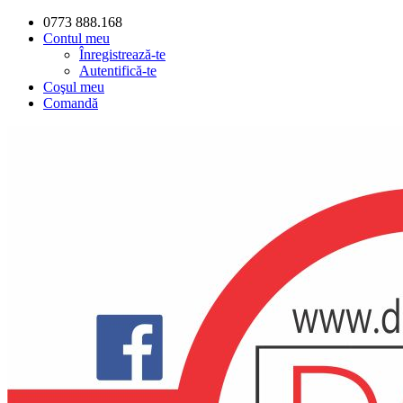
0773 888.168
Contul meu
Înregistrează-te
Autentifică-te
Coşul meu
Comandă