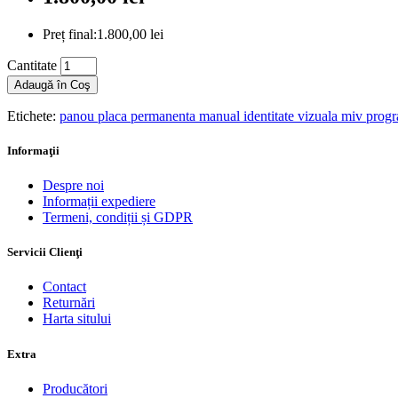
Preț final:1.800,00 lei
Cantitate
Adaugă în Coş
Etichete:
panou placa permanenta manual identitate vizuala miv progr
Informaţii
Despre noi
Informații expediere
Termeni, condiții și GDPR
Servicii Clienţi
Contact
Returnări
Harta sitului
Extra
Producători