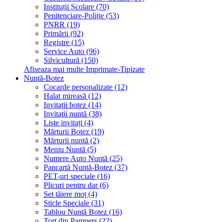
Instituții Școlare (70)
Penitenciare-Poliție (53)
PNRR (19)
Primării (92)
Registre (15)
Service Auto (96)
Silvicultură (150)
Afiseaza mai multe Imprimate-Tipizate
Nuntă-Botez
Cocarde personalizate (12)
Halat mireasă (12)
Invitații botez (14)
Invitaţii nuntă (38)
Liste invitați (4)
Mărturii Botez (19)
Mărturii nuntă (2)
Meniu Nuntă (5)
Numere Auto Nuntă (25)
Pancartă Nuntă-Botez (37)
PET-uri speciale (16)
Plicuri pentru dar (6)
Set tăiere moț (4)
Sticle Speciale (31)
Tablou Nuntă Botez (16)
Tort din Pampers (22)