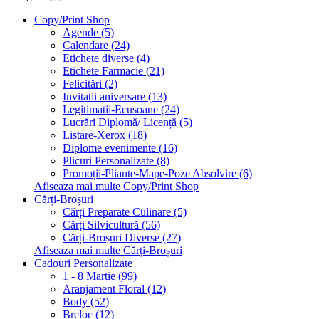
Copy/Print Shop
Agende (5)
Calendare (24)
Etichete diverse (4)
Etichete Farmacie (21)
Felicitări (2)
Invitatii aniversare (13)
Legitimatii-Ecusoane (24)
Lucrări Diplomă/ Licență (5)
Listare-Xerox (18)
Diplome evenimente (16)
Plicuri Personalizate (8)
Promoții-Pliante-Mape-Poze Absolvire (6)
Afiseaza mai multe Copy/Print Shop
Cărți-Broșuri
Cărți Preparate Culinare (5)
Cărți Silvicultură (56)
Cărți-Broșuri Diverse (27)
Afiseaza mai multe Cărți-Broșuri
Cadouri Personalizate
1 - 8 Martie (99)
Aranjament Floral (12)
Body (52)
Breloc (12)