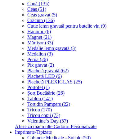
Cană (135)
Ceas (51)
Ceas gravat (5)
Crăciun (136)
Cutie lemn gravată pentru butelie vin (9)
Hanorac (6)
Magnet (21)
Mărțișor (33)
Medalie lemn gravată (3)
Medalion (3)
Pernă (26)
Pix gravat (2)
Plachetă gravată (62)
Plachetă LED (6)
Plachetă PLEXIGLAS (25)
Portofel (1)
Șorț Bucătărie (26)
Tablou (141)
Tort din Pampers (22)
Tricou (170)
Tricou copii (73)
Valentine´s Day (57)
Afiseaza mai multe Cadouri Personalizate
Imprimate-Tipizate
Cabinete Medicale - Spitale (50)