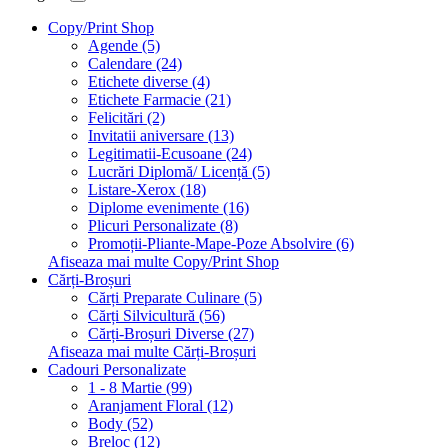
Copy/Print Shop
Agende (5)
Calendare (24)
Etichete diverse (4)
Etichete Farmacie (21)
Felicitări (2)
Invitatii aniversare (13)
Legitimatii-Ecusoane (24)
Lucrări Diplomă/ Licență (5)
Listare-Xerox (18)
Diplome evenimente (16)
Plicuri Personalizate (8)
Promoții-Pliante-Mape-Poze Absolvire (6)
Afiseaza mai multe Copy/Print Shop
Cărți-Broșuri
Cărți Preparate Culinare (5)
Cărți Silvicultură (56)
Cărți-Broșuri Diverse (27)
Afiseaza mai multe Cărți-Broșuri
Cadouri Personalizate
1 - 8 Martie (99)
Aranjament Floral (12)
Body (52)
Breloc (12)