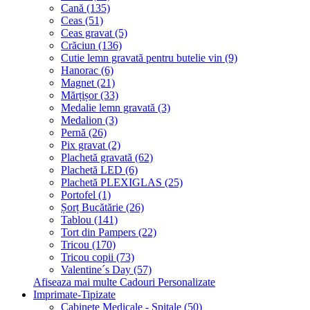
Cană (135)
Ceas (51)
Ceas gravat (5)
Crăciun (136)
Cutie lemn gravată pentru butelie vin (9)
Hanorac (6)
Magnet (21)
Mărțișor (33)
Medalie lemn gravată (3)
Medalion (3)
Pernă (26)
Pix gravat (2)
Plachetă gravată (62)
Plachetă LED (6)
Plachetă PLEXIGLAS (25)
Portofel (1)
Șorț Bucătărie (26)
Tablou (141)
Tort din Pampers (22)
Tricou (170)
Tricou copii (73)
Valentine´s Day (57)
Afiseaza mai multe Cadouri Personalizate
Imprimate-Tipizate
Cabinete Medicale - Spitale (50)