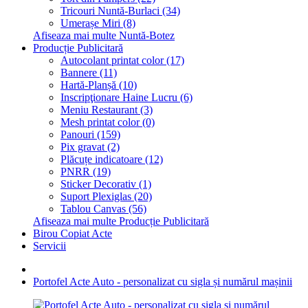
Tricouri Nuntă-Burlaci (34)
Umerașe Miri (8)
Afiseaza mai multe Nuntă-Botez
Producție Publicitară
Autocolant printat color (17)
Bannere (11)
Hartă-Planșă (10)
Inscripţionare Haine Lucru (6)
Meniu Restaurant (3)
Mesh printat color (0)
Panouri (159)
Pix gravat (2)
Plăcuțe indicatoare (12)
PNRR (19)
Sticker Decorativ (1)
Suport Plexiglas (20)
Tablou Canvas (56)
Afiseaza mai multe Producție Publicitară
Birou Copiat Acte
Servicii
Portofel Acte Auto - personalizat cu sigla și numărul mașinii