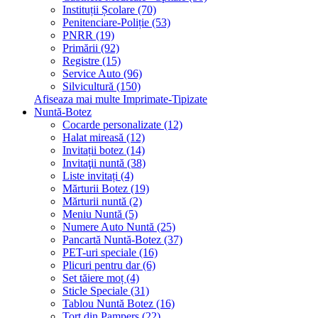
Instituții Școlare (70)
Penitenciare-Poliție (53)
PNRR (19)
Primării (92)
Registre (15)
Service Auto (96)
Silvicultură (150)
Afiseaza mai multe Imprimate-Tipizate
Nuntă-Botez
Cocarde personalizate (12)
Halat mireasă (12)
Invitații botez (14)
Invitaţii nuntă (38)
Liste invitați (4)
Mărturii Botez (19)
Mărturii nuntă (2)
Meniu Nuntă (5)
Numere Auto Nuntă (25)
Pancartă Nuntă-Botez (37)
PET-uri speciale (16)
Plicuri pentru dar (6)
Set tăiere moț (4)
Sticle Speciale (31)
Tablou Nuntă Botez (16)
Tort din Pampers (22)