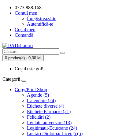
0773 888.168
Contul meu
Înregistrează-te
Autentifică-te
Coşul meu
Comandă
0 produs(e) - 0,00 lei
Coșul este gol!
Categorii
Copy/Print Shop
Agende (5)
Calendare (24)
Etichete diverse (4)
Etichete Farmacie (21)
Felicitări (2)
Invitatii aniversare (13)
Legitimatii-Ecusoane (24)
Lucrări Diplomă/ Licență (5)