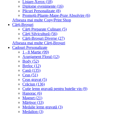
Listare-Xerox (18)
Diplome evenimente (16)
Plicuri Personalizate (8)
Promoții-Pliante-Mape-Poze Absolvire (6)
Afiseaza mai multe Copy/Print Shop
Cărți-Broșuri
Cărți Preparate Culinare (5)
Cărți Silvicultură (56)
Cărți-Broșuri Diverse (27)
Afiseaza mai multe Cărți-Broșuri
Cadouri Personalizate
1 - 8 Martie (99)
Aranjament Floral (12)
Body (52)
Breloc (12)
Cană (135)
Ceas (51)
Ceas gravat (5)
Crăciun (136)
Cutie lemn gravată pentru butelie vin (9)
Hanorac (6)
Magnet (21)
Mărțișor (33)
Medalie lemn gravată (3)
Medalion (3)