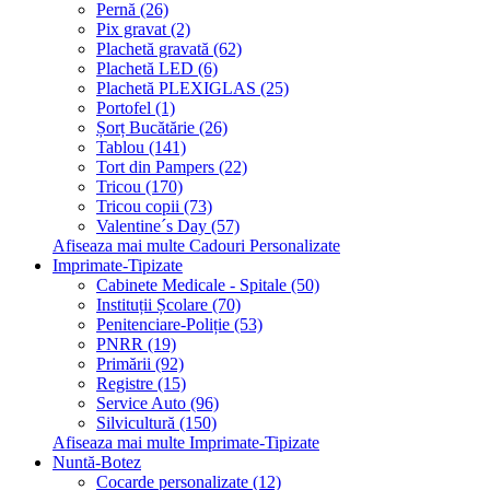
Pernă (26)
Pix gravat (2)
Plachetă gravată (62)
Plachetă LED (6)
Plachetă PLEXIGLAS (25)
Portofel (1)
Șorț Bucătărie (26)
Tablou (141)
Tort din Pampers (22)
Tricou (170)
Tricou copii (73)
Valentine´s Day (57)
Afiseaza mai multe Cadouri Personalizate
Imprimate-Tipizate
Cabinete Medicale - Spitale (50)
Instituții Școlare (70)
Penitenciare-Poliție (53)
PNRR (19)
Primării (92)
Registre (15)
Service Auto (96)
Silvicultură (150)
Afiseaza mai multe Imprimate-Tipizate
Nuntă-Botez
Cocarde personalizate (12)