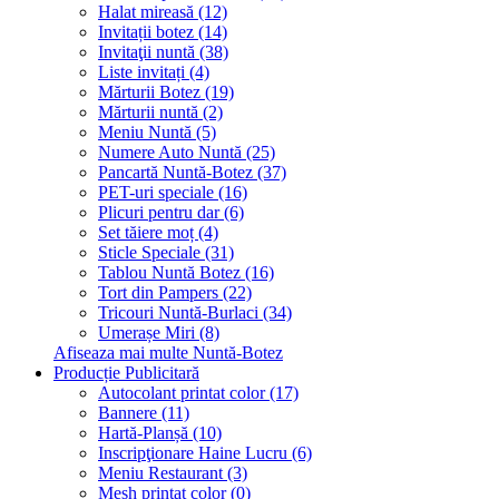
Halat mireasă (12)
Invitații botez (14)
Invitaţii nuntă (38)
Liste invitați (4)
Mărturii Botez (19)
Mărturii nuntă (2)
Meniu Nuntă (5)
Numere Auto Nuntă (25)
Pancartă Nuntă-Botez (37)
PET-uri speciale (16)
Plicuri pentru dar (6)
Set tăiere moț (4)
Sticle Speciale (31)
Tablou Nuntă Botez (16)
Tort din Pampers (22)
Tricouri Nuntă-Burlaci (34)
Umerașe Miri (8)
Afiseaza mai multe Nuntă-Botez
Producție Publicitară
Autocolant printat color (17)
Bannere (11)
Hartă-Planșă (10)
Inscripţionare Haine Lucru (6)
Meniu Restaurant (3)
Mesh printat color (0)