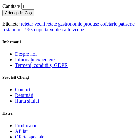
Cantitate
Adaugă în Coş
Etichete:
retetar vechi retete gastronomie produse cofetarie patiserie
restaurant 1963 coperta verde carte veche
Informaţii
Despre noi
Informații expediere
Termeni, condiții și GDPR
Servicii Clienţi
Contact
Returnări
Harta sitului
Extra
Producători
Afiliaţi
Oferte speciale