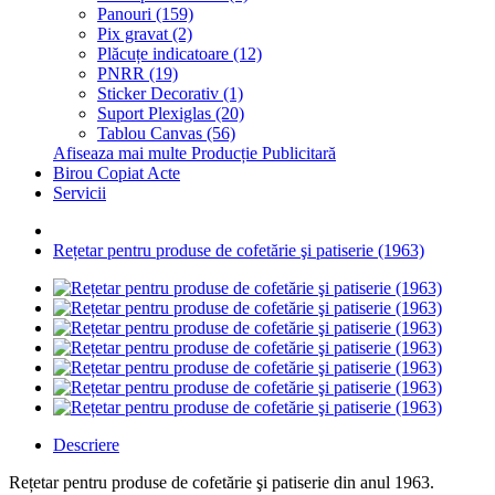
Panouri (159)
Pix gravat (2)
Plăcuțe indicatoare (12)
PNRR (19)
Sticker Decorativ (1)
Suport Plexiglas (20)
Tablou Canvas (56)
Afiseaza mai multe Producție Publicitară
Birou Copiat Acte
Servicii
Rețetar pentru produse de cofetărie şi patiserie (1963)
Descriere
Rețetar pentru produse de cofetărie şi patiserie din anul 1963.