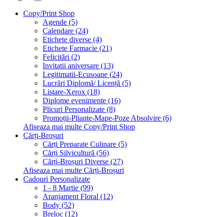
Copy/Print Shop
Agende (5)
Calendare (24)
Etichete diverse (4)
Etichete Farmacie (21)
Felicitări (2)
Invitatii aniversare (13)
Legitimatii-Ecusoane (24)
Lucrări Diplomă/ Licență (5)
Listare-Xerox (18)
Diplome evenimente (16)
Plicuri Personalizate (8)
Promoții-Pliante-Mape-Poze Absolvire (6)
Afiseaza mai multe Copy/Print Shop
Cărți-Broșuri
Cărți Preparate Culinare (5)
Cărți Silvicultură (56)
Cărți-Broșuri Diverse (27)
Afiseaza mai multe Cărți-Broșuri
Cadouri Personalizate
1 - 8 Martie (99)
Aranjament Floral (12)
Body (52)
Breloc (12)