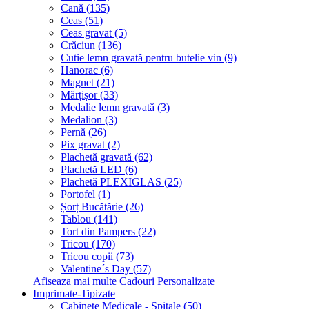
Cană (135)
Ceas (51)
Ceas gravat (5)
Crăciun (136)
Cutie lemn gravată pentru butelie vin (9)
Hanorac (6)
Magnet (21)
Mărțișor (33)
Medalie lemn gravată (3)
Medalion (3)
Pernă (26)
Pix gravat (2)
Plachetă gravată (62)
Plachetă LED (6)
Plachetă PLEXIGLAS (25)
Portofel (1)
Șorț Bucătărie (26)
Tablou (141)
Tort din Pampers (22)
Tricou (170)
Tricou copii (73)
Valentine´s Day (57)
Afiseaza mai multe Cadouri Personalizate
Imprimate-Tipizate
Cabinete Medicale - Spitale (50)