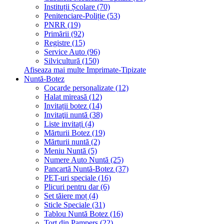
Instituții Școlare (70)
Penitenciare-Poliție (53)
PNRR (19)
Primării (92)
Registre (15)
Service Auto (96)
Silvicultură (150)
Afiseaza mai multe Imprimate-Tipizate
Nuntă-Botez
Cocarde personalizate (12)
Halat mireasă (12)
Invitații botez (14)
Invitaţii nuntă (38)
Liste invitați (4)
Mărturii Botez (19)
Mărturii nuntă (2)
Meniu Nuntă (5)
Numere Auto Nuntă (25)
Pancartă Nuntă-Botez (37)
PET-uri speciale (16)
Plicuri pentru dar (6)
Set tăiere moț (4)
Sticle Speciale (31)
Tablou Nuntă Botez (16)
Tort din Pampers (22)