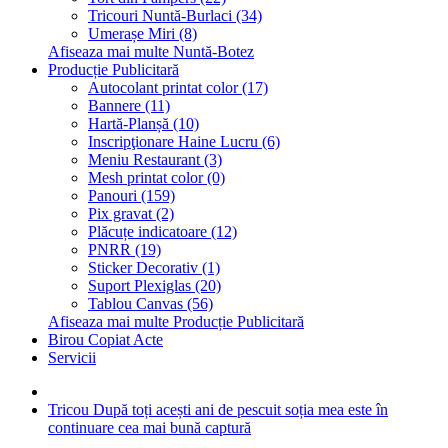
Tricouri Nuntă-Burlaci (34)
Umerașe Miri (8)
Afiseaza mai multe Nuntă-Botez
Producție Publicitară
Autocolant printat color (17)
Bannere (11)
Hartă-Planșă (10)
Inscripţionare Haine Lucru (6)
Meniu Restaurant (3)
Mesh printat color (0)
Panouri (159)
Pix gravat (2)
Plăcuțe indicatoare (12)
PNRR (19)
Sticker Decorativ (1)
Suport Plexiglas (20)
Tablou Canvas (56)
Afiseaza mai multe Producție Publicitară
Birou Copiat Acte
Servicii
Tricou După toți acești ani de pescuit soția mea este în
continuare cea mai bună captură