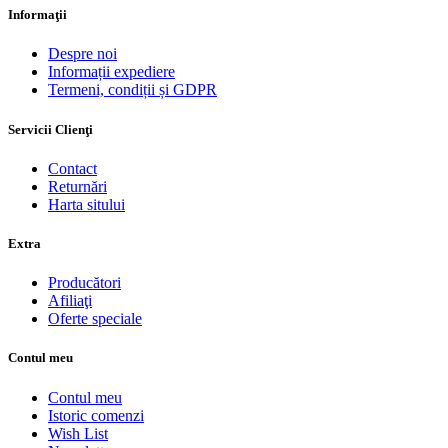
Informaţii
Despre noi
Informații expediere
Termeni, condiții și GDPR
Servicii Clienţi
Contact
Returnări
Harta sitului
Extra
Producători
Afiliaţi
Oferte speciale
Contul meu
Contul meu
Istoric comenzi
Wish List