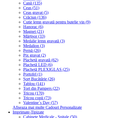
Cană (135)
Ceas (51)
Ceas gravat (5)
Crăciun (136)
Cutie lemn gravată pentru butelie vin (9)
Hanorac (6)
Magnet (21)
Mărțișor (33)
Medalie lemn gravată (3)
Medalion (3)
Pernă (26)
Pix gravat (2)
Plachetă gravată (62)
Plachetă LED (6)
Plachetă PLEXIGLAS (25)
Portofel (1)
Șorț Bucătărie (26)
Tablou (141)
Tort din Pampers (22)
Tricou (170)
Tricou copii (73)
Valentine´s Day (57)
Afiseaza mai multe Cadouri Personalizate
Imprimate-Tipizate
Cabinete Medicale - Spitale (50)