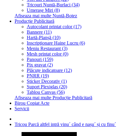
Tricouri Nuntă-Burlaci (34)
Umerașe Miri (8)
Afiseaza mai multe Nuntă-Botez
Producție Publicitară
Autocolant printat color (17)
Bannere (11)
Hartă-Planșă (10)
Inscripţionare Haine Lucru (6)
Meniu Restaurant (3)
Mesh printat color (0)
Panouri (159)
Pix gravat (2)
Plăcuțe indicatoare (12)
PNRR (19)
Sticker Decorativ (1)
Suport Plexiglas (20)
Tablou Canvas (56)
Afiseaza mai multe Producție Publicitară
Birou Copiat Acte
Servicii
Tricou Parcă altfel intră vinu´ când e nașu´ și cu finu´