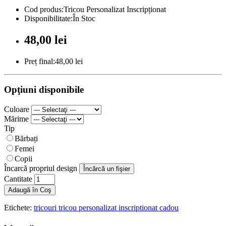
Cod produs:Tricou Personalizat Inscripționat
Disponibilitate:În Stoc
48,00 lei
Preț final:48,00 lei
Opţiuni disponibile
Culoare
Mărime
Tip
Bărbați
Femei
Copii
Încarcă propriul design
Încărcă un fişier
Cantitate
Adaugă în Coş
Etichete:
tricouri tricou personalizat inscriptionat cadou