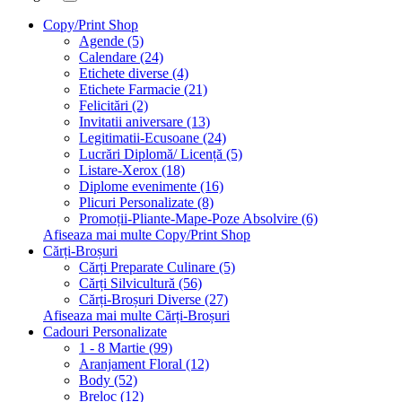
Copy/Print Shop
Agende (5)
Calendare (24)
Etichete diverse (4)
Etichete Farmacie (21)
Felicitări (2)
Invitatii aniversare (13)
Legitimatii-Ecusoane (24)
Lucrări Diplomă/ Licență (5)
Listare-Xerox (18)
Diplome evenimente (16)
Plicuri Personalizate (8)
Promoții-Pliante-Mape-Poze Absolvire (6)
Afiseaza mai multe Copy/Print Shop
Cărți-Broșuri
Cărți Preparate Culinare (5)
Cărți Silvicultură (56)
Cărți-Broșuri Diverse (27)
Afiseaza mai multe Cărți-Broșuri
Cadouri Personalizate
1 - 8 Martie (99)
Aranjament Floral (12)
Body (52)
Breloc (12)