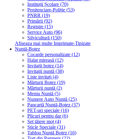
Instituții Școlare (70)
Penitenciare-Poliție (53)
PNRR (19)
Primării (92)
Registre (15)
Service Auto (96)
Silvicultură (150)
Afiseaza mai multe Imprimate-Tipizate
Nuntă-Botez
Cocarde personalizate (12)
Halat mireasă (12)
Invitații botez (14)
Invitaţii nuntă (38)
Liste invitați (4)
Mărturii Botez (19)
Mărturii nuntă (2)
Meniu Nuntă (5)
Numere Auto Nuntă (25)
Pancartă Nuntă-Botez (37)
PET-uri speciale (16)
Plicuri pentru dar (6)
Set tăiere moț (4)
Sticle Speciale (31)
Tablou Nuntă Botez (16)
Tort din Pampers (22)