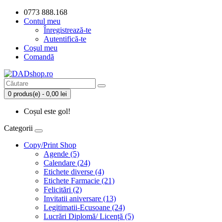
0773 888.168
Contul meu
Înregistrează-te
Autentifică-te
Coşul meu
Comandă
0 produs(e) - 0,00 lei
Coșul este gol!
Categorii
Copy/Print Shop
Agende (5)
Calendare (24)
Etichete diverse (4)
Etichete Farmacie (21)
Felicitări (2)
Invitatii aniversare (13)
Legitimatii-Ecusoane (24)
Lucrări Diplomă/ Licență (5)