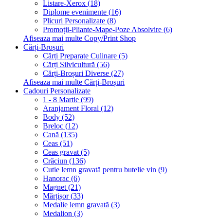
Listare-Xerox (18)
Diplome evenimente (16)
Plicuri Personalizate (8)
Promoții-Pliante-Mape-Poze Absolvire (6)
Afiseaza mai multe Copy/Print Shop
Cărți-Broșuri
Cărți Preparate Culinare (5)
Cărți Silvicultură (56)
Cărți-Broșuri Diverse (27)
Afiseaza mai multe Cărți-Broșuri
Cadouri Personalizate
1 - 8 Martie (99)
Aranjament Floral (12)
Body (52)
Breloc (12)
Cană (135)
Ceas (51)
Ceas gravat (5)
Crăciun (136)
Cutie lemn gravată pentru butelie vin (9)
Hanorac (6)
Magnet (21)
Mărțișor (33)
Medalie lemn gravată (3)
Medalion (3)