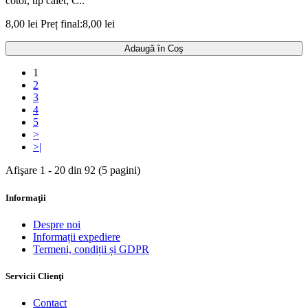
cotor, tip caiet; C..
8,00 lei
Preț final:8,00 lei
Adaugă în Coş
1
2
3
4
5
>
>|
Afişare 1 - 20 din 92 (5 pagini)
Informaţii
Despre noi
Informații expediere
Termeni, condiții și GDPR
Servicii Clienţi
Contact