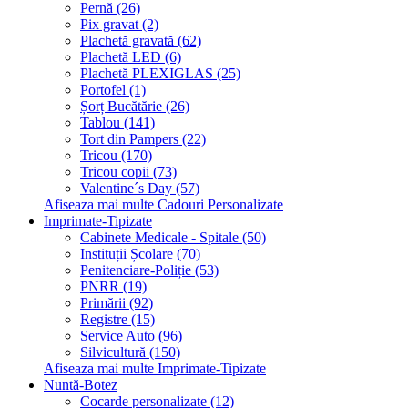
Pernă (26)
Pix gravat (2)
Plachetă gravată (62)
Plachetă LED (6)
Plachetă PLEXIGLAS (25)
Portofel (1)
Șorț Bucătărie (26)
Tablou (141)
Tort din Pampers (22)
Tricou (170)
Tricou copii (73)
Valentine´s Day (57)
Afiseaza mai multe Cadouri Personalizate
Imprimate-Tipizate
Cabinete Medicale - Spitale (50)
Instituții Școlare (70)
Penitenciare-Poliție (53)
PNRR (19)
Primării (92)
Registre (15)
Service Auto (96)
Silvicultură (150)
Afiseaza mai multe Imprimate-Tipizate
Nuntă-Botez
Cocarde personalizate (12)