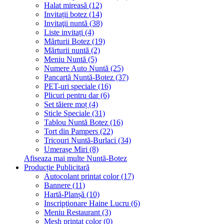
Halat mireasă (12)
Invitații botez (14)
Invitaţii nuntă (38)
Liste invitați (4)
Mărturii Botez (19)
Mărturii nuntă (2)
Meniu Nuntă (5)
Numere Auto Nuntă (25)
Pancartă Nuntă-Botez (37)
PET-uri speciale (16)
Plicuri pentru dar (6)
Set tăiere moț (4)
Sticle Speciale (31)
Tablou Nuntă Botez (16)
Tort din Pampers (22)
Tricouri Nuntă-Burlaci (34)
Umerașe Miri (8)
Afiseaza mai multe Nuntă-Botez
Producție Publicitară
Autocolant printat color (17)
Bannere (11)
Hartă-Planșă (10)
Inscripţionare Haine Lucru (6)
Meniu Restaurant (3)
Mesh printat color (0)