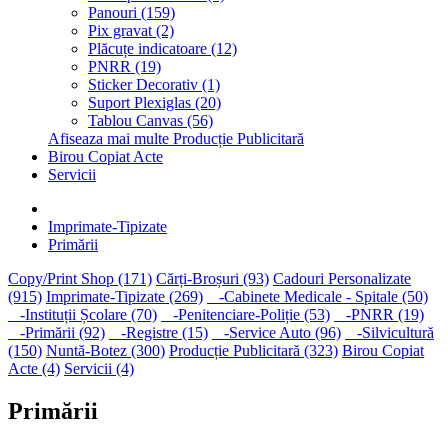
Panouri (159)
Pix gravat (2)
Plăcuțe indicatoare (12)
PNRR (19)
Sticker Decorativ (1)
Suport Plexiglas (20)
Tablou Canvas (56)
Afiseaza mai multe Producție Publicitară
Birou Copiat Acte
Servicii
Imprimate-Tipizate
Primării
Copy/Print Shop (171)
Cărți-Broșuri (93)
Cadouri Personalizate
(915)
Imprimate-Tipizate (269)
-Cabinete Medicale - Spitale (50)
-Instituții Școlare (70)
-Penitenciare-Poliție (53)
-PNRR (19)
-Primării (92)
-Registre (15)
-Service Auto (96)
-Silvicultură
(150)
Nuntă-Botez (300)
Producție Publicitară (323)
Birou Copiat
Acte (4)
Servicii (4)
Primării