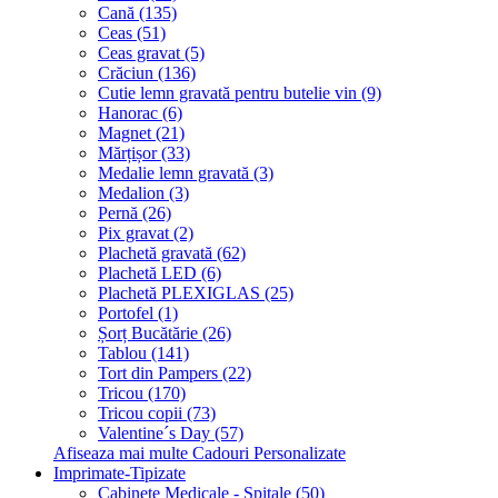
Cană (135)
Ceas (51)
Ceas gravat (5)
Crăciun (136)
Cutie lemn gravată pentru butelie vin (9)
Hanorac (6)
Magnet (21)
Mărțișor (33)
Medalie lemn gravată (3)
Medalion (3)
Pernă (26)
Pix gravat (2)
Plachetă gravată (62)
Plachetă LED (6)
Plachetă PLEXIGLAS (25)
Portofel (1)
Șorț Bucătărie (26)
Tablou (141)
Tort din Pampers (22)
Tricou (170)
Tricou copii (73)
Valentine´s Day (57)
Afiseaza mai multe Cadouri Personalizate
Imprimate-Tipizate
Cabinete Medicale - Spitale (50)