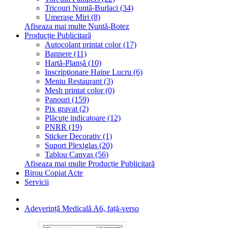
Tricouri Nuntă-Burlaci (34)
Umerașe Miri (8)
Afiseaza mai multe Nuntă-Botez
Producție Publicitară
Autocolant printat color (17)
Bannere (11)
Hartă-Planșă (10)
Inscripţionare Haine Lucru (6)
Meniu Restaurant (3)
Mesh printat color (0)
Panouri (159)
Pix gravat (2)
Plăcuțe indicatoare (12)
PNRR (19)
Sticker Decorativ (1)
Suport Plexiglas (20)
Tablou Canvas (56)
Afiseaza mai multe Producție Publicitară
Birou Copiat Acte
Servicii
Adeverință Medicală A6, față-verso