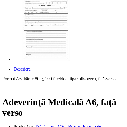
Descriere
Format A6, hârtie 80 g, 100 file/bloc, tipar alb-negru, față-verso.
Adeverință Medicală A6, față-
verso
Producător:
DADshop - Cărți-Broșuri-Imprimate