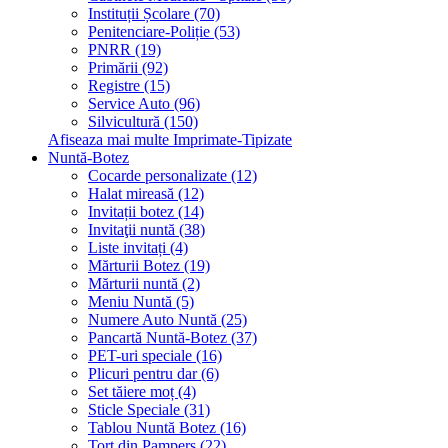
Instituții Școlare (70)
Penitenciare-Poliție (53)
PNRR (19)
Primării (92)
Registre (15)
Service Auto (96)
Silvicultură (150)
Afiseaza mai multe Imprimate-Tipizate
Nuntă-Botez
Cocarde personalizate (12)
Halat mireasă (12)
Invitații botez (14)
Invitaţii nuntă (38)
Liste invitați (4)
Mărturii Botez (19)
Mărturii nuntă (2)
Meniu Nuntă (5)
Numere Auto Nuntă (25)
Pancartă Nuntă-Botez (37)
PET-uri speciale (16)
Plicuri pentru dar (6)
Set tăiere moț (4)
Sticle Speciale (31)
Tablou Nuntă Botez (16)
Tort din Pampers (22)