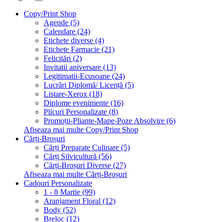
Copy/Print Shop
Agende (5)
Calendare (24)
Etichete diverse (4)
Etichete Farmacie (21)
Felicitări (2)
Invitatii aniversare (13)
Legitimatii-Ecusoane (24)
Lucrări Diplomă/ Licență (5)
Listare-Xerox (18)
Diplome evenimente (16)
Plicuri Personalizate (8)
Promoții-Pliante-Mape-Poze Absolvire (6)
Afiseaza mai multe Copy/Print Shop
Cărți-Broșuri
Cărți Preparate Culinare (5)
Cărți Silvicultură (56)
Cărți-Broșuri Diverse (27)
Afiseaza mai multe Cărți-Broșuri
Cadouri Personalizate
1 - 8 Martie (99)
Aranjament Floral (12)
Body (52)
Breloc (12)