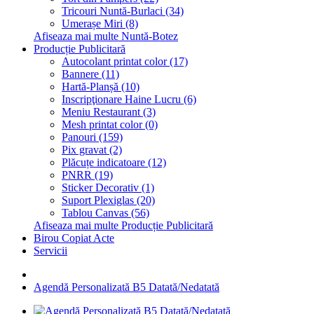
Tricouri Nuntă-Burlaci (34)
Umerașe Miri (8)
Afiseaza mai multe Nuntă-Botez
Producție Publicitară
Autocolant printat color (17)
Bannere (11)
Hartă-Planșă (10)
Inscripţionare Haine Lucru (6)
Meniu Restaurant (3)
Mesh printat color (0)
Panouri (159)
Pix gravat (2)
Plăcuțe indicatoare (12)
PNRR (19)
Sticker Decorativ (1)
Suport Plexiglas (20)
Tablou Canvas (56)
Afiseaza mai multe Producție Publicitară
Birou Copiat Acte
Servicii
Agendă Personalizată B5 Datată/Nedatată