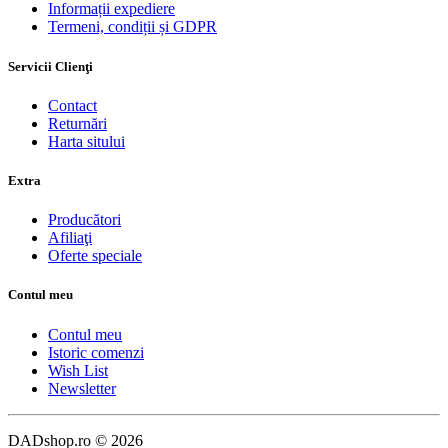
Informații expediere
Termeni, condiții și GDPR
Servicii Clienţi
Contact
Returnări
Harta sitului
Extra
Producători
Afiliaţi
Oferte speciale
Contul meu
Contul meu
Istoric comenzi
Wish List
Newsletter
DADshop.ro © 2026