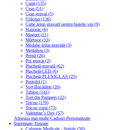
Cană (135)
Ceas (51)
Ceas gravat (5)
Crăciun (136)
Cutie lemn gravată pentru butelie vin (9)
Hanorac (6)
Magnet (21)
Mărțișor (33)
Medalie lemn gravată (3)
Medalion (3)
Pernă (26)
Pix gravat (2)
Plachetă gravată (62)
Plachetă LED (6)
Plachetă PLEXIGLAS (25)
Portofel (1)
Șorț Bucătărie (26)
Tablou (141)
Tort din Pampers (22)
Tricou (170)
Tricou copii (73)
Valentine´s Day (57)
Afiseaza mai multe Cadouri Personalizate
Imprimate-Tipizate
Cabinete Medicale - Spitale (50)