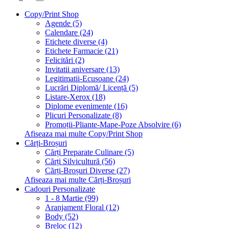
Copy/Print Shop
Agende (5)
Calendare (24)
Etichete diverse (4)
Etichete Farmacie (21)
Felicitări (2)
Invitatii aniversare (13)
Legitimatii-Ecusoane (24)
Lucrări Diplomă/ Licență (5)
Listare-Xerox (18)
Diplome evenimente (16)
Plicuri Personalizate (8)
Promoții-Pliante-Mape-Poze Absolvire (6)
Afiseaza mai multe Copy/Print Shop
Cărți-Broșuri
Cărți Preparate Culinare (5)
Cărți Silvicultură (56)
Cărți-Broșuri Diverse (27)
Afiseaza mai multe Cărți-Broșuri
Cadouri Personalizate
1 - 8 Martie (99)
Aranjament Floral (12)
Body (52)
Breloc (12)