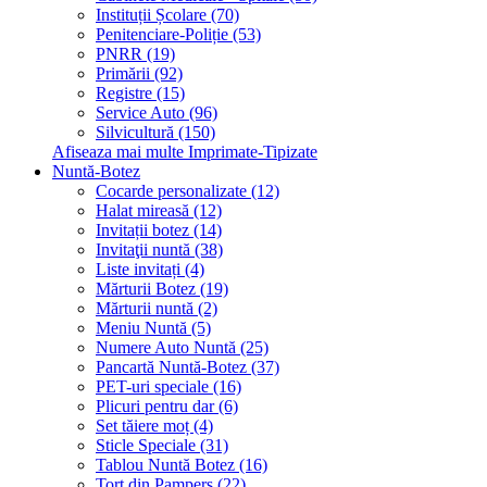
Instituții Școlare (70)
Penitenciare-Poliție (53)
PNRR (19)
Primării (92)
Registre (15)
Service Auto (96)
Silvicultură (150)
Afiseaza mai multe Imprimate-Tipizate
Nuntă-Botez
Cocarde personalizate (12)
Halat mireasă (12)
Invitații botez (14)
Invitaţii nuntă (38)
Liste invitați (4)
Mărturii Botez (19)
Mărturii nuntă (2)
Meniu Nuntă (5)
Numere Auto Nuntă (25)
Pancartă Nuntă-Botez (37)
PET-uri speciale (16)
Plicuri pentru dar (6)
Set tăiere moț (4)
Sticle Speciale (31)
Tablou Nuntă Botez (16)
Tort din Pampers (22)