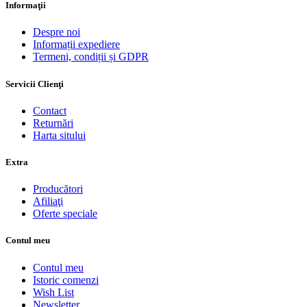
Informaţii
Despre noi
Informații expediere
Termeni, condiții și GDPR
Servicii Clienţi
Contact
Returnări
Harta sitului
Extra
Producători
Afiliaţi
Oferte speciale
Contul meu
Contul meu
Istoric comenzi
Wish List
Newsletter