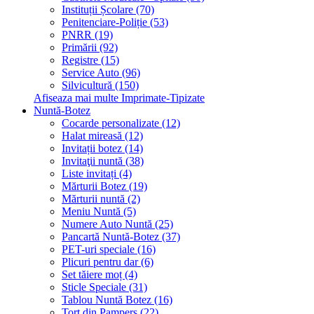
Instituții Școlare (70)
Penitenciare-Poliție (53)
PNRR (19)
Primării (92)
Registre (15)
Service Auto (96)
Silvicultură (150)
Afiseaza mai multe Imprimate-Tipizate
Nuntă-Botez
Cocarde personalizate (12)
Halat mireasă (12)
Invitații botez (14)
Invitaţii nuntă (38)
Liste invitați (4)
Mărturii Botez (19)
Mărturii nuntă (2)
Meniu Nuntă (5)
Numere Auto Nuntă (25)
Pancartă Nuntă-Botez (37)
PET-uri speciale (16)
Plicuri pentru dar (6)
Set tăiere moț (4)
Sticle Speciale (31)
Tablou Nuntă Botez (16)
Tort din Pampers (22)