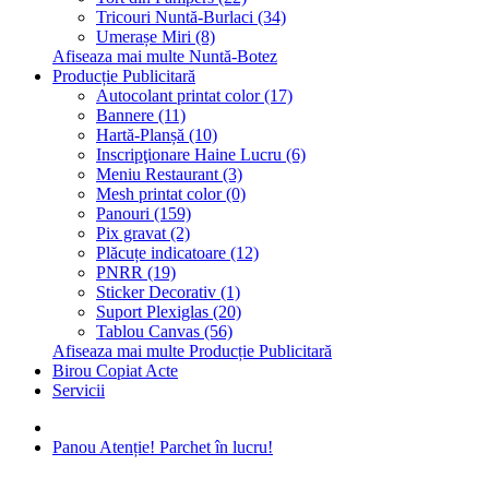
Tricouri Nuntă-Burlaci (34)
Umerașe Miri (8)
Afiseaza mai multe Nuntă-Botez
Producție Publicitară
Autocolant printat color (17)
Bannere (11)
Hartă-Planșă (10)
Inscripţionare Haine Lucru (6)
Meniu Restaurant (3)
Mesh printat color (0)
Panouri (159)
Pix gravat (2)
Plăcuțe indicatoare (12)
PNRR (19)
Sticker Decorativ (1)
Suport Plexiglas (20)
Tablou Canvas (56)
Afiseaza mai multe Producție Publicitară
Birou Copiat Acte
Servicii
Panou Atenție! Parchet în lucru!