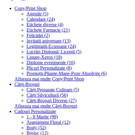
Copy/Print Shop
Agende (5)
Calendare (24)
Etichete diverse (4)
Etichete Farmacie (21)
Felicitări (2)
Invitatii aniversare (13)
Legitimatii-Ecusoane (24)
Lucrări Diplomă/ Licență (5)
Listare-Xerox (18)
Diplome evenimente (16)
Plicuri Personalizate (8)
Promoții-Pliante-Mape-Poze Absolvire (6)
Afiseaza mai multe Copy/Print Shop
Cărți-Broșuri
Cărți Preparate Culinare (5)
Cărți Silvicultură (56)
Cărți-Broșuri Diverse (27)
Afiseaza mai multe Cărți-Broșuri
Cadouri Personalizate
1 - 8 Martie (99)
Aranjament Floral (12)
Body (52)
Breloc (12)