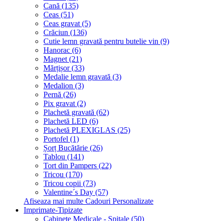
Cană (135)
Ceas (51)
Ceas gravat (5)
Crăciun (136)
Cutie lemn gravată pentru butelie vin (9)
Hanorac (6)
Magnet (21)
Mărțișor (33)
Medalie lemn gravată (3)
Medalion (3)
Pernă (26)
Pix gravat (2)
Plachetă gravată (62)
Plachetă LED (6)
Plachetă PLEXIGLAS (25)
Portofel (1)
Șorț Bucătărie (26)
Tablou (141)
Tort din Pampers (22)
Tricou (170)
Tricou copii (73)
Valentine´s Day (57)
Afiseaza mai multe Cadouri Personalizate
Imprimate-Tipizate
Cabinete Medicale - Spitale (50)