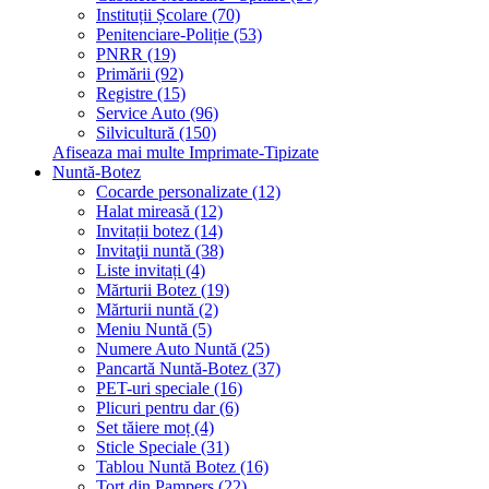
Instituții Școlare (70)
Penitenciare-Poliție (53)
PNRR (19)
Primării (92)
Registre (15)
Service Auto (96)
Silvicultură (150)
Afiseaza mai multe Imprimate-Tipizate
Nuntă-Botez
Cocarde personalizate (12)
Halat mireasă (12)
Invitații botez (14)
Invitaţii nuntă (38)
Liste invitați (4)
Mărturii Botez (19)
Mărturii nuntă (2)
Meniu Nuntă (5)
Numere Auto Nuntă (25)
Pancartă Nuntă-Botez (37)
PET-uri speciale (16)
Plicuri pentru dar (6)
Set tăiere moț (4)
Sticle Speciale (31)
Tablou Nuntă Botez (16)
Tort din Pampers (22)