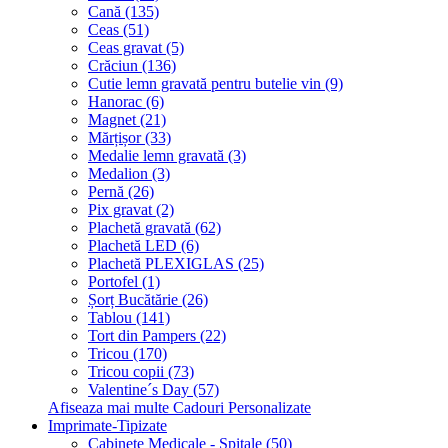
Cană (135)
Ceas (51)
Ceas gravat (5)
Crăciun (136)
Cutie lemn gravată pentru butelie vin (9)
Hanorac (6)
Magnet (21)
Mărțișor (33)
Medalie lemn gravată (3)
Medalion (3)
Pernă (26)
Pix gravat (2)
Plachetă gravată (62)
Plachetă LED (6)
Plachetă PLEXIGLAS (25)
Portofel (1)
Șorț Bucătărie (26)
Tablou (141)
Tort din Pampers (22)
Tricou (170)
Tricou copii (73)
Valentine´s Day (57)
Afiseaza mai multe Cadouri Personalizate
Imprimate-Tipizate
Cabinete Medicale - Spitale (50)