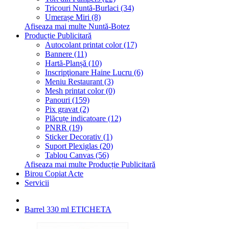
Tricouri Nuntă-Burlaci (34)
Umerașe Miri (8)
Afiseaza mai multe Nuntă-Botez
Producție Publicitară
Autocolant printat color (17)
Bannere (11)
Hartă-Planșă (10)
Inscripţionare Haine Lucru (6)
Meniu Restaurant (3)
Mesh printat color (0)
Panouri (159)
Pix gravat (2)
Plăcuțe indicatoare (12)
PNRR (19)
Sticker Decorativ (1)
Suport Plexiglas (20)
Tablou Canvas (56)
Afiseaza mai multe Producție Publicitară
Birou Copiat Acte
Servicii
Barrel 330 ml ETICHETA