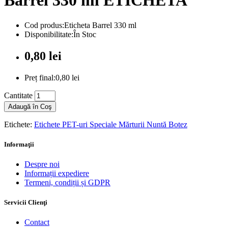
Barrel 330 ml ETICHETA
Cod produs:Eticheta Barrel 330 ml
Disponibilitate:În Stoc
0,80 lei
Preț final:0,80 lei
Cantitate
Adaugă în Coş
Etichete:
Etichete PET-uri Speciale Mărturii Nuntă Botez
Informaţii
Despre noi
Informații expediere
Termeni, condiții și GDPR
Servicii Clienţi
Contact