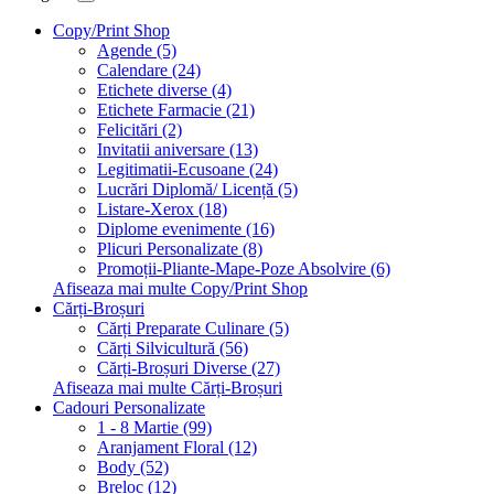
Copy/Print Shop
Agende (5)
Calendare (24)
Etichete diverse (4)
Etichete Farmacie (21)
Felicitări (2)
Invitatii aniversare (13)
Legitimatii-Ecusoane (24)
Lucrări Diplomă/ Licență (5)
Listare-Xerox (18)
Diplome evenimente (16)
Plicuri Personalizate (8)
Promoții-Pliante-Mape-Poze Absolvire (6)
Afiseaza mai multe Copy/Print Shop
Cărți-Broșuri
Cărți Preparate Culinare (5)
Cărți Silvicultură (56)
Cărți-Broșuri Diverse (27)
Afiseaza mai multe Cărți-Broșuri
Cadouri Personalizate
1 - 8 Martie (99)
Aranjament Floral (12)
Body (52)
Breloc (12)