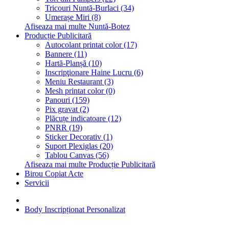
Tricouri Nuntă-Burlaci (34)
Umerașe Miri (8)
Afiseaza mai multe Nuntă-Botez
Producție Publicitară
Autocolant printat color (17)
Bannere (11)
Hartă-Planșă (10)
Inscripţionare Haine Lucru (6)
Meniu Restaurant (3)
Mesh printat color (0)
Panouri (159)
Pix gravat (2)
Plăcuțe indicatoare (12)
PNRR (19)
Sticker Decorativ (1)
Suport Plexiglas (20)
Tablou Canvas (56)
Afiseaza mai multe Producție Publicitară
Birou Copiat Acte
Servicii
Body Inscripționat Personalizat