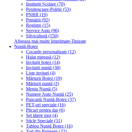
Instituții Școlare (70)
Penitenciare-Poliție (53)
PNRR (19)
Primării (92)
Registre (15)
Service Auto (96)
Silvicultură (150)
Afiseaza mai multe Imprimate-Tipizate
Nuntă-Botez
Cocarde personalizate (12)
Halat mireasă (12)
Invitații botez (14)
Invitaţii nuntă (38)
Liste invitați (4)
Mărturii Botez (19)
Mărturii nuntă (2)
Meniu Nuntă (5)
Numere Auto Nuntă (25)
Pancartă Nuntă-Botez (37)
PET-uri speciale (16)
Plicuri pentru dar (6)
Set tăiere moț (4)
Sticle Speciale (31)
Tablou Nuntă Botez (16)
Tort din Pampers (22)