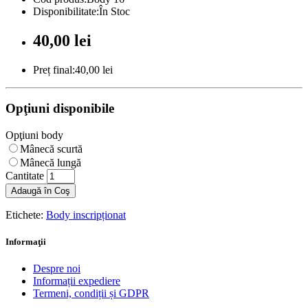
Disponibilitate:În Stoc
40,00 lei
Preț final:40,00 lei
Opţiuni disponibile
Opţiuni body
Mânecă scurtă
Mânecă lungă
Cantitate
Adaugă în Coş
Etichete:
Body inscripționat
Informaţii
Despre noi
Informații expediere
Termeni, condiții și GDPR