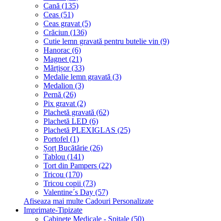
Cană (135)
Ceas (51)
Ceas gravat (5)
Crăciun (136)
Cutie lemn gravată pentru butelie vin (9)
Hanorac (6)
Magnet (21)
Mărțișor (33)
Medalie lemn gravată (3)
Medalion (3)
Pernă (26)
Pix gravat (2)
Plachetă gravată (62)
Plachetă LED (6)
Plachetă PLEXIGLAS (25)
Portofel (1)
Șorț Bucătărie (26)
Tablou (141)
Tort din Pampers (22)
Tricou (170)
Tricou copii (73)
Valentine´s Day (57)
Afiseaza mai multe Cadouri Personalizate
Imprimate-Tipizate
Cabinete Medicale - Spitale (50)