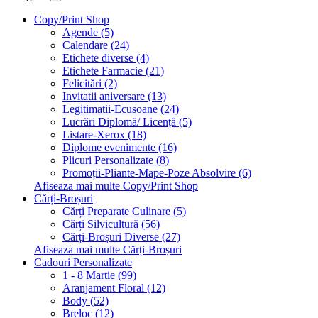
Copy/Print Shop
Agende (5)
Calendare (24)
Etichete diverse (4)
Etichete Farmacie (21)
Felicitări (2)
Invitatii aniversare (13)
Legitimatii-Ecusoane (24)
Lucrări Diplomă/ Licență (5)
Listare-Xerox (18)
Diplome evenimente (16)
Plicuri Personalizate (8)
Promoții-Pliante-Mape-Poze Absolvire (6)
Afiseaza mai multe Copy/Print Shop
Cărți-Broșuri
Cărți Preparate Culinare (5)
Cărți Silvicultură (56)
Cărți-Broșuri Diverse (27)
Afiseaza mai multe Cărți-Broșuri
Cadouri Personalizate
1 - 8 Martie (99)
Aranjament Floral (12)
Body (52)
Breloc (12)