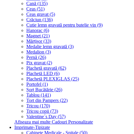
Cană (135)
Ceas (51)
Ceas gravat (5)
Crăciun (136)
Cutie lemn gravată pentru butelie vin (9)
Hanorac (6)
Magnet (21)
Mărțișor (33)
Medalie lemn gravată (3)
Medalion (3)
Pernă (26)
Pix gravat (2)
Plachetă gravată (62)
Plachetă LED (6)
Plachetă PLEXIGLAS (25)
Portofel (1)
Șorț Bucătărie (26)
Tablou (141)
Tort din Pampers (22)
Tricou (170)
Tricou copii (73)
Valentine´s Day (57)
Afiseaza mai multe Cadouri Personalizate
Imprimate-Tipizate
Cabinete Medicale - Spitale (50)