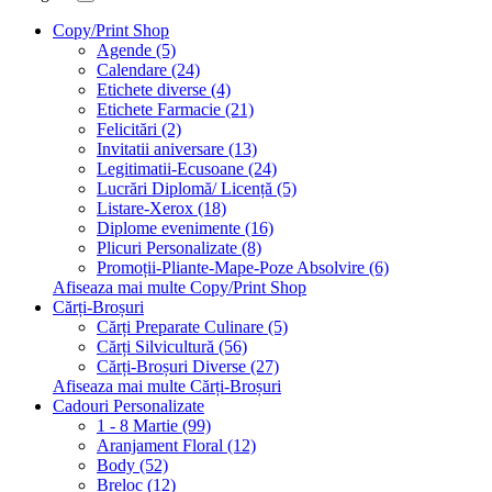
Copy/Print Shop
Agende (5)
Calendare (24)
Etichete diverse (4)
Etichete Farmacie (21)
Felicitări (2)
Invitatii aniversare (13)
Legitimatii-Ecusoane (24)
Lucrări Diplomă/ Licență (5)
Listare-Xerox (18)
Diplome evenimente (16)
Plicuri Personalizate (8)
Promoții-Pliante-Mape-Poze Absolvire (6)
Afiseaza mai multe Copy/Print Shop
Cărți-Broșuri
Cărți Preparate Culinare (5)
Cărți Silvicultură (56)
Cărți-Broșuri Diverse (27)
Afiseaza mai multe Cărți-Broșuri
Cadouri Personalizate
1 - 8 Martie (99)
Aranjament Floral (12)
Body (52)
Breloc (12)