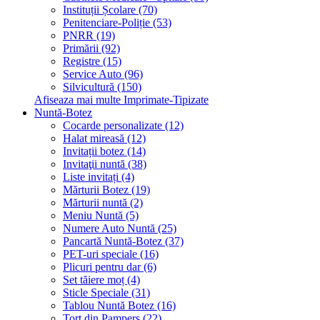
Instituții Școlare (70)
Penitenciare-Poliție (53)
PNRR (19)
Primării (92)
Registre (15)
Service Auto (96)
Silvicultură (150)
Afiseaza mai multe Imprimate-Tipizate
Nuntă-Botez
Cocarde personalizate (12)
Halat mireasă (12)
Invitații botez (14)
Invitaţii nuntă (38)
Liste invitați (4)
Mărturii Botez (19)
Mărturii nuntă (2)
Meniu Nuntă (5)
Numere Auto Nuntă (25)
Pancartă Nuntă-Botez (37)
PET-uri speciale (16)
Plicuri pentru dar (6)
Set tăiere moț (4)
Sticle Speciale (31)
Tablou Nuntă Botez (16)
Tort din Pampers (22)