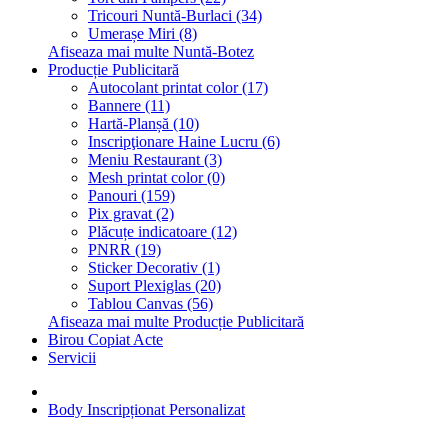
Tricouri Nuntă-Burlaci (34)
Umerașe Miri (8)
Afiseaza mai multe Nuntă-Botez
Producție Publicitară
Autocolant printat color (17)
Bannere (11)
Hartă-Planșă (10)
Inscripţionare Haine Lucru (6)
Meniu Restaurant (3)
Mesh printat color (0)
Panouri (159)
Pix gravat (2)
Plăcuțe indicatoare (12)
PNRR (19)
Sticker Decorativ (1)
Suport Plexiglas (20)
Tablou Canvas (56)
Afiseaza mai multe Producție Publicitară
Birou Copiat Acte
Servicii
Body Inscripționat Personalizat