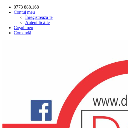
0773 888.168
Contul meu
Înregistrează-te
Autentifică-te
Coşul meu
Comandă