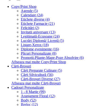
Copy/Print Shop
Agende (5)
Calendare (24)
Etichete diverse (4)
Etichete Farmacie (21)
Felicitări (2)
Invitatii aniversare (13)
Legitimatii-Ecusoane (24)
Lucrări Diplomă/ Licență (5)
Listare-Xerox (18)
Diplome evenimente (16)
Plicuri Personalizate (8)
Promoții-Pliante-Mape-Poze Absolvire (6)
Afiseaza mai multe Copy/Print Shop
Cărți-Broșuri
Cărți Preparate Culinare (5)
Cărți Silvicultură (56)
Cărți-Broșuri Diverse (27)
Afiseaza mai multe Cărți-Broșuri
Cadouri Personalizate
1 - 8 Martie (99)
Aranjament Floral (12)
Body (52)
Breloc (12)