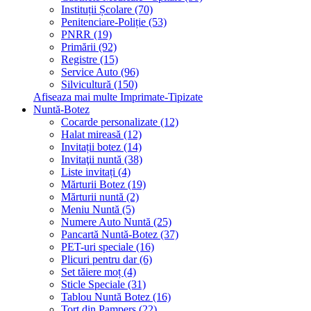
Instituții Școlare (70)
Penitenciare-Poliție (53)
PNRR (19)
Primării (92)
Registre (15)
Service Auto (96)
Silvicultură (150)
Afiseaza mai multe Imprimate-Tipizate
Nuntă-Botez
Cocarde personalizate (12)
Halat mireasă (12)
Invitații botez (14)
Invitaţii nuntă (38)
Liste invitați (4)
Mărturii Botez (19)
Mărturii nuntă (2)
Meniu Nuntă (5)
Numere Auto Nuntă (25)
Pancartă Nuntă-Botez (37)
PET-uri speciale (16)
Plicuri pentru dar (6)
Set tăiere moț (4)
Sticle Speciale (31)
Tablou Nuntă Botez (16)
Tort din Pampers (22)