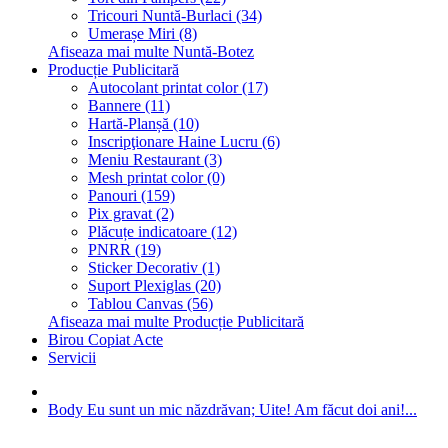
Tricouri Nuntă-Burlaci (34)
Umerașe Miri (8)
Afiseaza mai multe Nuntă-Botez
Producție Publicitară
Autocolant printat color (17)
Bannere (11)
Hartă-Planșă (10)
Inscripţionare Haine Lucru (6)
Meniu Restaurant (3)
Mesh printat color (0)
Panouri (159)
Pix gravat (2)
Plăcuțe indicatoare (12)
PNRR (19)
Sticker Decorativ (1)
Suport Plexiglas (20)
Tablou Canvas (56)
Afiseaza mai multe Producție Publicitară
Birou Copiat Acte
Servicii
Body Eu sunt un mic năzdrăvan; Uite! Am făcut doi ani!...