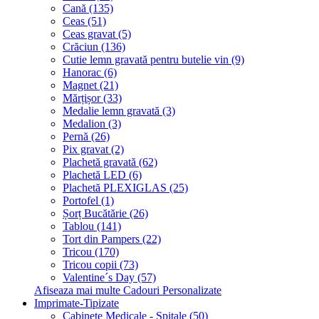
Cană (135)
Ceas (51)
Ceas gravat (5)
Crăciun (136)
Cutie lemn gravată pentru butelie vin (9)
Hanorac (6)
Magnet (21)
Mărțișor (33)
Medalie lemn gravată (3)
Medalion (3)
Pernă (26)
Pix gravat (2)
Plachetă gravată (62)
Plachetă LED (6)
Plachetă PLEXIGLAS (25)
Portofel (1)
Șorț Bucătărie (26)
Tablou (141)
Tort din Pampers (22)
Tricou (170)
Tricou copii (73)
Valentine´s Day (57)
Afiseaza mai multe Cadouri Personalizate
Imprimate-Tipizate
Cabinete Medicale - Spitale (50)