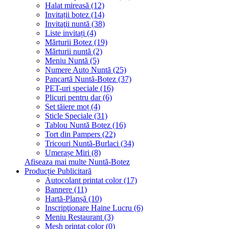
Halat mireasă (12)
Invitații botez (14)
Invitaţii nuntă (38)
Liste invitați (4)
Mărturii Botez (19)
Mărturii nuntă (2)
Meniu Nuntă (5)
Numere Auto Nuntă (25)
Pancartă Nuntă-Botez (37)
PET-uri speciale (16)
Plicuri pentru dar (6)
Set tăiere moț (4)
Sticle Speciale (31)
Tablou Nuntă Botez (16)
Tort din Pampers (22)
Tricouri Nuntă-Burlaci (34)
Umerașe Miri (8)
Afiseaza mai multe Nuntă-Botez
Producție Publicitară
Autocolant printat color (17)
Bannere (11)
Hartă-Planșă (10)
Inscripţionare Haine Lucru (6)
Meniu Restaurant (3)
Mesh printat color (0)