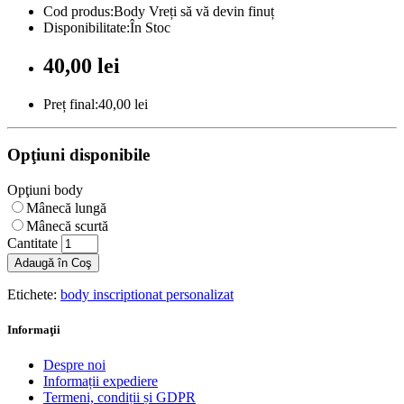
Cod produs:Body Vreți să vă devin finuț
Disponibilitate:În Stoc
40,00 lei
Preț final:40,00 lei
Opţiuni disponibile
Opţiuni body
Mânecă lungă
Mânecă scurtă
Cantitate
Adaugă în Coş
Etichete:
body inscriptionat personalizat
Informaţii
Despre noi
Informații expediere
Termeni, condiții și GDPR