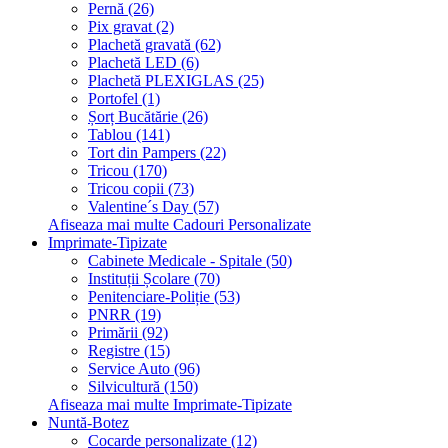
Pernă (26)
Pix gravat (2)
Plachetă gravată (62)
Plachetă LED (6)
Plachetă PLEXIGLAS (25)
Portofel (1)
Șorț Bucătărie (26)
Tablou (141)
Tort din Pampers (22)
Tricou (170)
Tricou copii (73)
Valentine´s Day (57)
Afiseaza mai multe Cadouri Personalizate
Imprimate-Tipizate
Cabinete Medicale - Spitale (50)
Instituții Școlare (70)
Penitenciare-Poliție (53)
PNRR (19)
Primării (92)
Registre (15)
Service Auto (96)
Silvicultură (150)
Afiseaza mai multe Imprimate-Tipizate
Nuntă-Botez
Cocarde personalizate (12)