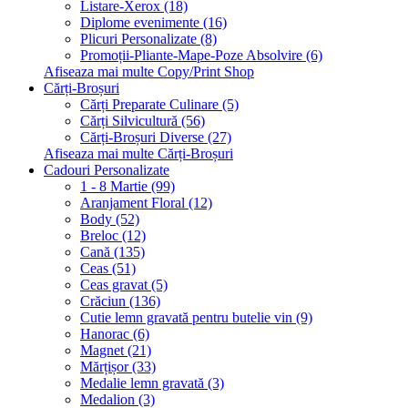
Listare-Xerox (18)
Diplome evenimente (16)
Plicuri Personalizate (8)
Promoții-Pliante-Mape-Poze Absolvire (6)
Afiseaza mai multe Copy/Print Shop
Cărți-Broșuri
Cărți Preparate Culinare (5)
Cărți Silvicultură (56)
Cărți-Broșuri Diverse (27)
Afiseaza mai multe Cărți-Broșuri
Cadouri Personalizate
1 - 8 Martie (99)
Aranjament Floral (12)
Body (52)
Breloc (12)
Cană (135)
Ceas (51)
Ceas gravat (5)
Crăciun (136)
Cutie lemn gravată pentru butelie vin (9)
Hanorac (6)
Magnet (21)
Mărțișor (33)
Medalie lemn gravată (3)
Medalion (3)