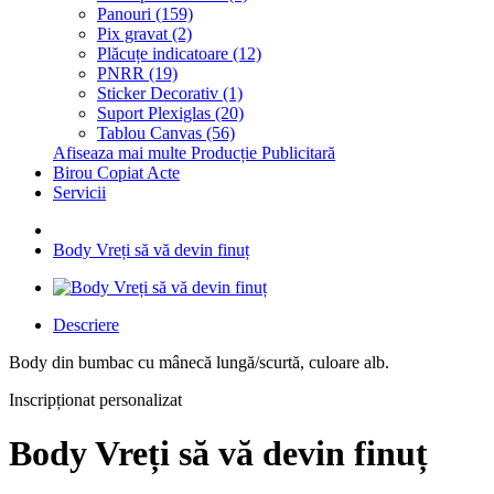
Panouri (159)
Pix gravat (2)
Plăcuțe indicatoare (12)
PNRR (19)
Sticker Decorativ (1)
Suport Plexiglas (20)
Tablou Canvas (56)
Afiseaza mai multe Producție Publicitară
Birou Copiat Acte
Servicii
Body Vreți să vă devin finuț
Descriere
Body din bumbac cu mânecă lungă/scurtă, culoare alb.
Inscripționat personalizat
Body Vreți să vă devin finuț