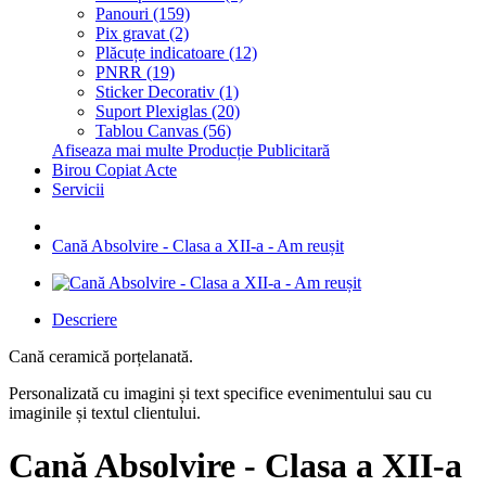
Panouri (159)
Pix gravat (2)
Plăcuțe indicatoare (12)
PNRR (19)
Sticker Decorativ (1)
Suport Plexiglas (20)
Tablou Canvas (56)
Afiseaza mai multe Producție Publicitară
Birou Copiat Acte
Servicii
Cană Absolvire - Clasa a XII-a - Am reușit
Descriere
Cană ceramică porțelanată.
Personalizată cu imagini și text specifice evenimentului sau cu
imaginile și textul clientului.
Cană Absolvire - Clasa a XII-a