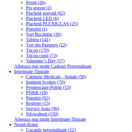
Pernă (26)
Pix gravat (2)
Plachetă gravată (62)
Plachetă LED (6)
Plachetă PLEXIGLAS (25)
Portofel (1)
Șorț Bucătărie (26)
Tablou (141)
Tort din Pampers (22)
Tricou (170)
Tricou copii (73)
Valentine´s Day (57)
Afiseaza mai multe Cadouri Personalizate
Imprimate-Tipizate
Cabinete Medicale - Spitale (50)
Instituții Școlare (70)
Penitenciare-Poliție (53)
PNRR (19)
Primării (92)
Registre (15)
Service Auto (96)
Silvicultură (150)
Afiseaza mai multe Imprimate-Tipizate
Nuntă-Botez
Cocarde personalizate (12)