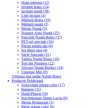
Halat mireasă (12)
Invitații botez (14)
Invitaţii nuntă (38)
Liste invitați (4)
Mărturii Botez (19)
Mărturii nuntă (2)
Meniu Nuntă (5)
Numere Auto Nuntă (25)
Pancartă Nuntă-Botez (37)
PET-uri speciale (16)
Plicuri pentru dar (6)
Set tăiere moț (4)
Sticle Speciale (31)
Tablou Nuntă Botez (16)
Tort din Pampers (22)
Tricouri Nuntă-Burlaci (34)
Umerașe Miri (8)
Afiseaza mai multe Nuntă-Botez
Producție Publicitară
Autocolant printat color (17)
Bannere (11)
Hartă-Planșă (10)
Inscripţionare Haine Lucru (6)
Meniu Restaurant (3)
Mesh printat color (0)