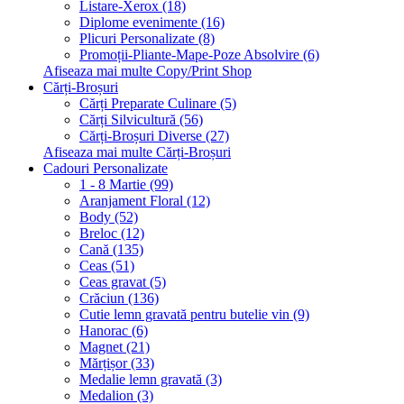
Listare-Xerox (18)
Diplome evenimente (16)
Plicuri Personalizate (8)
Promoții-Pliante-Mape-Poze Absolvire (6)
Afiseaza mai multe Copy/Print Shop
Cărți-Broșuri
Cărți Preparate Culinare (5)
Cărți Silvicultură (56)
Cărți-Broșuri Diverse (27)
Afiseaza mai multe Cărți-Broșuri
Cadouri Personalizate
1 - 8 Martie (99)
Aranjament Floral (12)
Body (52)
Breloc (12)
Cană (135)
Ceas (51)
Ceas gravat (5)
Crăciun (136)
Cutie lemn gravată pentru butelie vin (9)
Hanorac (6)
Magnet (21)
Mărțișor (33)
Medalie lemn gravată (3)
Medalion (3)