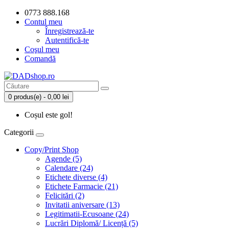
0773 888.168
Contul meu
Înregistrează-te
Autentifică-te
Coşul meu
Comandă
0 produs(e) - 0,00 lei
Coșul este gol!
Categorii
Copy/Print Shop
Agende (5)
Calendare (24)
Etichete diverse (4)
Etichete Farmacie (21)
Felicitări (2)
Invitatii aniversare (13)
Legitimatii-Ecusoane (24)
Lucrări Diplomă/ Licență (5)