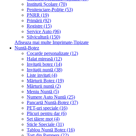
Instituții Școlare (70)
Penitenciare-Poliție (53)
PNRR (19)
Primării (92)
Registre (15)
Service Auto (96)
Silvicultură (150)
Afiseaza mai multe Imprimate-Tipizate
Nuntă-Botez
Cocarde personalizate (12)
Halat mireasă (12)
Invitații botez (14)
Invitaţii nuntă (38)
Liste invitați (4)
Mărturii Botez (19)
Mărturii nuntă (2)
Meniu Nuntă (5)
Numere Auto Nuntă (25)
Pancartă Nuntă-Botez (37)
PET-uri speciale (16)
Plicuri pentru dar (6)
Set tăiere moț (4)
Sticle Speciale (31)
Tablou Nuntă Botez (16)
Tort din Pampers (22)