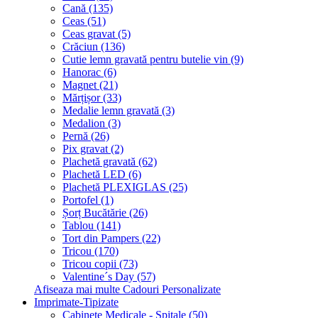
Cană (135)
Ceas (51)
Ceas gravat (5)
Crăciun (136)
Cutie lemn gravată pentru butelie vin (9)
Hanorac (6)
Magnet (21)
Mărțișor (33)
Medalie lemn gravată (3)
Medalion (3)
Pernă (26)
Pix gravat (2)
Plachetă gravată (62)
Plachetă LED (6)
Plachetă PLEXIGLAS (25)
Portofel (1)
Șorț Bucătărie (26)
Tablou (141)
Tort din Pampers (22)
Tricou (170)
Tricou copii (73)
Valentine´s Day (57)
Afiseaza mai multe Cadouri Personalizate
Imprimate-Tipizate
Cabinete Medicale - Spitale (50)