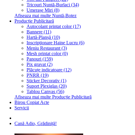
Tricouri Nuntă-Burlaci (34)
Umerașe Miri (8)
Afiseaza mai multe Nuntă-Botez
Producție Publicitară
Autocolant printat color (17)
Bannere (11)
Hartă-Planșă (10)
Inscripţionare Haine Lucru (6)
Meniu Restaurant (3)
Mesh printat color (0)
Panouri (159)
Pix gravat (2)
Plăcuțe indicatoare (12)
PNRR (19)
Sticker Decorativ (1)
Suport Plexiglas (20)
Tablou Canvas (56)
Afiseaza mai multe Producție Publicitară
Birou Copiat Acte
Servicii
Cană Adio, Grădiniță!