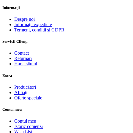
Informaţii
Despre noi
Informații expediere
Termeni, condiții și GDPR
Servicii Clienţi
Contact
Returnări
Harta sitului
Extra
Producători
Afiliaţi
Oferte speciale
Contul meu
Contul meu
Istoric comenzi
Wish List