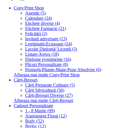
Copy/Print Shop
Agende (5)
Calendare (24)
Etichete diverse (4)
Etichete Farmacie (21)
Felicitări (2)
Invitatii aniversare (13)
Legitimatii-Ecusoane (24)
Lucrări Diplomă/ Licență (5)
Listare-Xerox (18)
Diplome evenimente (16)
Plicuri Personalizate (8)
Promoții-Pliante-Mape-Poze Absolvire (6)
Afiseaza mai multe Copy/Print Shop
Cărți-Broșuri
Cărți Preparate Culinare (5)
Cărți Silvicultură (56)
Cărți-Broșuri Diverse (27)
Afiseaza mai multe Cărți-Broșuri
Cadouri Personalizate
1 - 8 Martie (99)
Aranjament Floral (12)
Body (52)
Breloc (12)