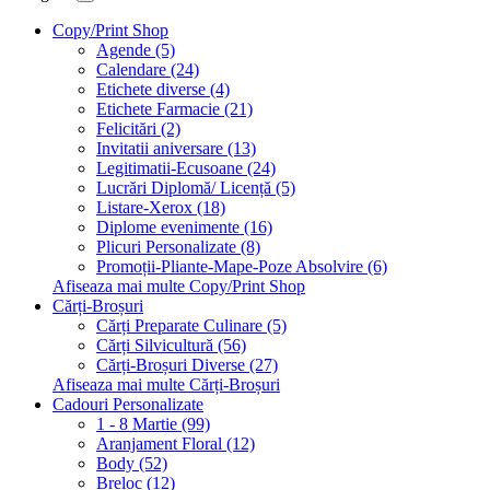
Copy/Print Shop
Agende (5)
Calendare (24)
Etichete diverse (4)
Etichete Farmacie (21)
Felicitări (2)
Invitatii aniversare (13)
Legitimatii-Ecusoane (24)
Lucrări Diplomă/ Licență (5)
Listare-Xerox (18)
Diplome evenimente (16)
Plicuri Personalizate (8)
Promoții-Pliante-Mape-Poze Absolvire (6)
Afiseaza mai multe Copy/Print Shop
Cărți-Broșuri
Cărți Preparate Culinare (5)
Cărți Silvicultură (56)
Cărți-Broșuri Diverse (27)
Afiseaza mai multe Cărți-Broșuri
Cadouri Personalizate
1 - 8 Martie (99)
Aranjament Floral (12)
Body (52)
Breloc (12)