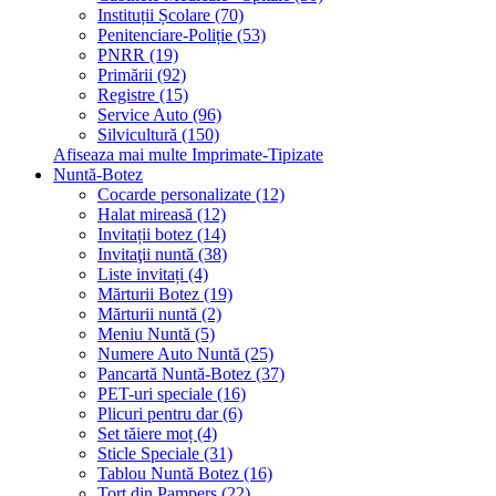
Instituții Școlare (70)
Penitenciare-Poliție (53)
PNRR (19)
Primării (92)
Registre (15)
Service Auto (96)
Silvicultură (150)
Afiseaza mai multe Imprimate-Tipizate
Nuntă-Botez
Cocarde personalizate (12)
Halat mireasă (12)
Invitații botez (14)
Invitaţii nuntă (38)
Liste invitați (4)
Mărturii Botez (19)
Mărturii nuntă (2)
Meniu Nuntă (5)
Numere Auto Nuntă (25)
Pancartă Nuntă-Botez (37)
PET-uri speciale (16)
Plicuri pentru dar (6)
Set tăiere moț (4)
Sticle Speciale (31)
Tablou Nuntă Botez (16)
Tort din Pampers (22)