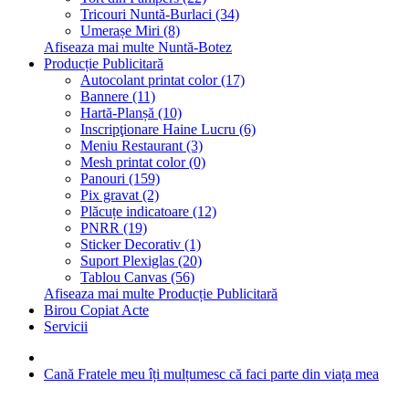
Tricouri Nuntă-Burlaci (34)
Umerașe Miri (8)
Afiseaza mai multe Nuntă-Botez
Producție Publicitară
Autocolant printat color (17)
Bannere (11)
Hartă-Planșă (10)
Inscripţionare Haine Lucru (6)
Meniu Restaurant (3)
Mesh printat color (0)
Panouri (159)
Pix gravat (2)
Plăcuțe indicatoare (12)
PNRR (19)
Sticker Decorativ (1)
Suport Plexiglas (20)
Tablou Canvas (56)
Afiseaza mai multe Producție Publicitară
Birou Copiat Acte
Servicii
Cană Fratele meu îți mulțumesc că faci parte din viața mea