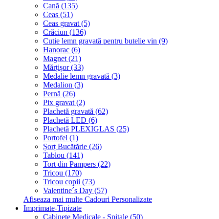
Cană (135)
Ceas (51)
Ceas gravat (5)
Crăciun (136)
Cutie lemn gravată pentru butelie vin (9)
Hanorac (6)
Magnet (21)
Mărțișor (33)
Medalie lemn gravată (3)
Medalion (3)
Pernă (26)
Pix gravat (2)
Plachetă gravată (62)
Plachetă LED (6)
Plachetă PLEXIGLAS (25)
Portofel (1)
Șorț Bucătărie (26)
Tablou (141)
Tort din Pampers (22)
Tricou (170)
Tricou copii (73)
Valentine´s Day (57)
Afiseaza mai multe Cadouri Personalizate
Imprimate-Tipizate
Cabinete Medicale - Spitale (50)