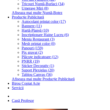
Tricouri Nuntă-Burlaci (34)
Umerașe Miri (8)
Afiseaza mai multe Nuntă-Botez
Producție Publicitară
Autocolant printat color (17)
Bannere (11)
Hartă-Planșă (10)
Inscripţionare Haine Lucru (6)
Meniu Restaurant (3)
Mesh printat color (0)
Panouri (159)
Pix gravat (2)
Plăcuțe indicatoare (12)
PNRR (19)
Sticker Decorativ (1)
Suport Plexiglas (20)
Tablou Canvas (56)
Afiseaza mai multe Producție Publicitară
Birou Copiat Acte
Servicii
Cană Profesor