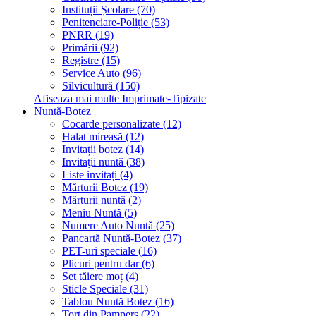
Instituții Școlare (70)
Penitenciare-Poliție (53)
PNRR (19)
Primării (92)
Registre (15)
Service Auto (96)
Silvicultură (150)
Afiseaza mai multe Imprimate-Tipizate
Nuntă-Botez
Cocarde personalizate (12)
Halat mireasă (12)
Invitații botez (14)
Invitaţii nuntă (38)
Liste invitați (4)
Mărturii Botez (19)
Mărturii nuntă (2)
Meniu Nuntă (5)
Numere Auto Nuntă (25)
Pancartă Nuntă-Botez (37)
PET-uri speciale (16)
Plicuri pentru dar (6)
Set tăiere moț (4)
Sticle Speciale (31)
Tablou Nuntă Botez (16)
Tort din Pampers (22)