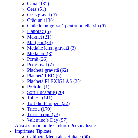
Cană (135)
Ceas (51)
Ceas gravat (5)
Crăciun (136)
Cutie lemn gravată pentru butelie vin (9)
Hanorac (6)
Magnet (21)
Mărțișor (33)
Medalie lemn gravată (3)
Medalion (3)
Pernă (26)
Pix gravat (2)
Plachetă gravată (62)
Plachetă LED (6)
Plachetă PLEXIGLAS (25)
Portofel (1)
Șorț Bucătărie (26)
Tablou (141)
Tort din Pampers (22)
Tricou (170)
Tricou copii (73)
Valentine´s Day (57)
Afiseaza mai multe Cadouri Personalizate
Imprimate-Tipizate
Cabinete Medicale - Spitale (50)