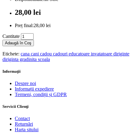
28,00 lei
Preț final:28,00 lei
Cantitate
Adaugă în Coş
Etichete:
cana cani cadou cadouri educatoare invatatoare diriginte
diriginta gradinita scoala
Informaţii
Despre noi
Informații expediere
Termeni, condiții și GDPR
Servicii Clienţi
Contact
Returnări
Harta sitului