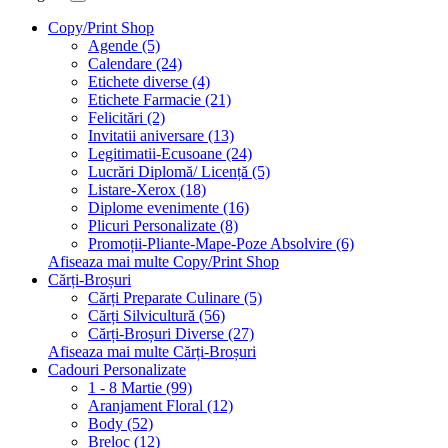
Copy/Print Shop
Agende (5)
Calendare (24)
Etichete diverse (4)
Etichete Farmacie (21)
Felicitări (2)
Invitatii aniversare (13)
Legitimatii-Ecusoane (24)
Lucrări Diplomă/ Licență (5)
Listare-Xerox (18)
Diplome evenimente (16)
Plicuri Personalizate (8)
Promoții-Pliante-Mape-Poze Absolvire (6)
Afiseaza mai multe Copy/Print Shop
Cărți-Broșuri
Cărți Preparate Culinare (5)
Cărți Silvicultură (56)
Cărți-Broșuri Diverse (27)
Afiseaza mai multe Cărți-Broșuri
Cadouri Personalizate
1 - 8 Martie (99)
Aranjament Floral (12)
Body (52)
Breloc (12)