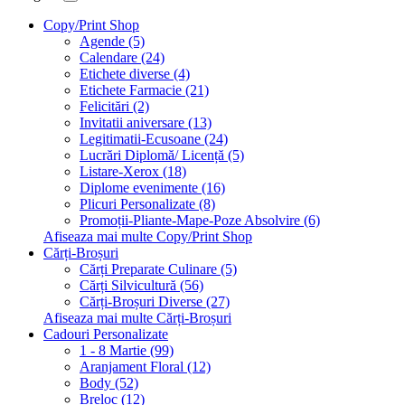
Copy/Print Shop
Agende (5)
Calendare (24)
Etichete diverse (4)
Etichete Farmacie (21)
Felicitări (2)
Invitatii aniversare (13)
Legitimatii-Ecusoane (24)
Lucrări Diplomă/ Licență (5)
Listare-Xerox (18)
Diplome evenimente (16)
Plicuri Personalizate (8)
Promoții-Pliante-Mape-Poze Absolvire (6)
Afiseaza mai multe Copy/Print Shop
Cărți-Broșuri
Cărți Preparate Culinare (5)
Cărți Silvicultură (56)
Cărți-Broșuri Diverse (27)
Afiseaza mai multe Cărți-Broșuri
Cadouri Personalizate
1 - 8 Martie (99)
Aranjament Floral (12)
Body (52)
Breloc (12)