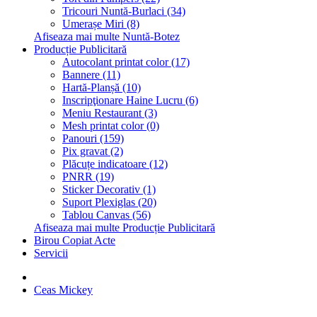
Tricouri Nuntă-Burlaci (34)
Umerașe Miri (8)
Afiseaza mai multe Nuntă-Botez
Producție Publicitară
Autocolant printat color (17)
Bannere (11)
Hartă-Planșă (10)
Inscripţionare Haine Lucru (6)
Meniu Restaurant (3)
Mesh printat color (0)
Panouri (159)
Pix gravat (2)
Plăcuțe indicatoare (12)
PNRR (19)
Sticker Decorativ (1)
Suport Plexiglas (20)
Tablou Canvas (56)
Afiseaza mai multe Producție Publicitară
Birou Copiat Acte
Servicii
Ceas Mickey