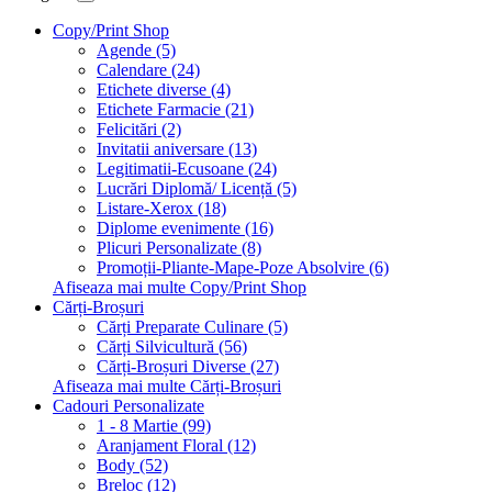
Copy/Print Shop
Agende (5)
Calendare (24)
Etichete diverse (4)
Etichete Farmacie (21)
Felicitări (2)
Invitatii aniversare (13)
Legitimatii-Ecusoane (24)
Lucrări Diplomă/ Licență (5)
Listare-Xerox (18)
Diplome evenimente (16)
Plicuri Personalizate (8)
Promoții-Pliante-Mape-Poze Absolvire (6)
Afiseaza mai multe Copy/Print Shop
Cărți-Broșuri
Cărți Preparate Culinare (5)
Cărți Silvicultură (56)
Cărți-Broșuri Diverse (27)
Afiseaza mai multe Cărți-Broșuri
Cadouri Personalizate
1 - 8 Martie (99)
Aranjament Floral (12)
Body (52)
Breloc (12)