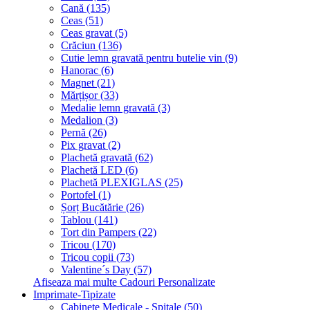
Cană (135)
Ceas (51)
Ceas gravat (5)
Crăciun (136)
Cutie lemn gravată pentru butelie vin (9)
Hanorac (6)
Magnet (21)
Mărțișor (33)
Medalie lemn gravată (3)
Medalion (3)
Pernă (26)
Pix gravat (2)
Plachetă gravată (62)
Plachetă LED (6)
Plachetă PLEXIGLAS (25)
Portofel (1)
Șorț Bucătărie (26)
Tablou (141)
Tort din Pampers (22)
Tricou (170)
Tricou copii (73)
Valentine´s Day (57)
Afiseaza mai multe Cadouri Personalizate
Imprimate-Tipizate
Cabinete Medicale - Spitale (50)