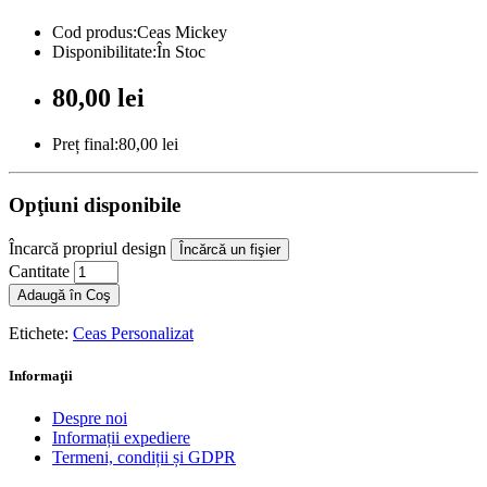
Cod produs:Ceas Mickey
Disponibilitate:În Stoc
80,00 lei
Preț final:80,00 lei
Opţiuni disponibile
Încarcă propriul design
Încărcă un fişier
Cantitate
Adaugă în Coş
Etichete:
Ceas Personalizat
Informaţii
Despre noi
Informații expediere
Termeni, condiții și GDPR