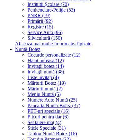
Instituții Școlare (70)
Penitenciare-Poliție (53)
PNRR (19)
Primării (92)
Registre (15)
Service Auto (96)
Silvicultură (150)
Afiseaza mai multe Imprimate-Tipizate
Nuntă-Botez
Cocarde personalizate (12)
Halat mireasă (12)
Invitații botez (14)
Invitaţii nuntă (38)
Liste invitați (4)
Mărturii Botez (19)
Mărturii nuntă (2)
Meniu Nuntă (5)
Numere Auto Nuntă (25)
Pancartă Nuntă-Botez (37)
PET-uri speciale (16)
Plicuri pentru dar (6)
Set tăiere moț (4)
Sticle Speciale (31)
Tablou Nuntă Botez (16)
Tort din Pampers (22)