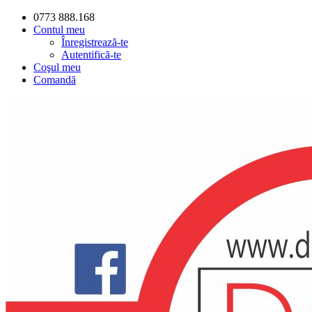
0773 888.168
Contul meu
Înregistrează-te
Autentifică-te
Coşul meu
Comandă