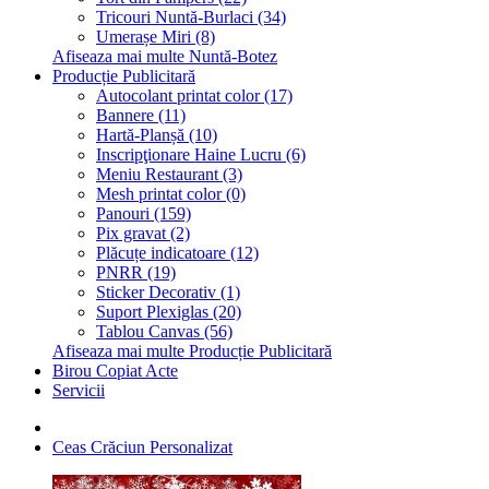
Tricouri Nuntă-Burlaci (34)
Umerașe Miri (8)
Afiseaza mai multe Nuntă-Botez
Producție Publicitară
Autocolant printat color (17)
Bannere (11)
Hartă-Planșă (10)
Inscripţionare Haine Lucru (6)
Meniu Restaurant (3)
Mesh printat color (0)
Panouri (159)
Pix gravat (2)
Plăcuțe indicatoare (12)
PNRR (19)
Sticker Decorativ (1)
Suport Plexiglas (20)
Tablou Canvas (56)
Afiseaza mai multe Producție Publicitară
Birou Copiat Acte
Servicii
Ceas Crăciun Personalizat