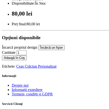
Disponibilitate:În Stoc
80,00 lei
Preț final:80,00 lei
Opţiuni disponibile
Încarcă propriul design
Încărcă un fişier
Cantitate
Adaugă în Coş
Etichete:
Ceas Crăciun Personalizat
Informaţii
Despre noi
Informații expediere
Termeni, condiții și GDPR
Servicii Clienţi