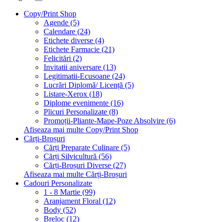
Copy/Print Shop
Agende (5)
Calendare (24)
Etichete diverse (4)
Etichete Farmacie (21)
Felicitări (2)
Invitatii aniversare (13)
Legitimatii-Ecusoane (24)
Lucrări Diplomă/ Licență (5)
Listare-Xerox (18)
Diplome evenimente (16)
Plicuri Personalizate (8)
Promoții-Pliante-Mape-Poze Absolvire (6)
Afiseaza mai multe Copy/Print Shop
Cărți-Broșuri
Cărți Preparate Culinare (5)
Cărți Silvicultură (56)
Cărți-Broșuri Diverse (27)
Afiseaza mai multe Cărți-Broșuri
Cadouri Personalizate
1 - 8 Martie (99)
Aranjament Floral (12)
Body (52)
Breloc (12)