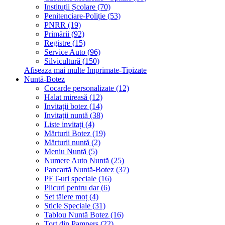
Instituții Școlare (70)
Penitenciare-Poliție (53)
PNRR (19)
Primării (92)
Registre (15)
Service Auto (96)
Silvicultură (150)
Afiseaza mai multe Imprimate-Tipizate
Nuntă-Botez
Cocarde personalizate (12)
Halat mireasă (12)
Invitații botez (14)
Invitaţii nuntă (38)
Liste invitați (4)
Mărturii Botez (19)
Mărturii nuntă (2)
Meniu Nuntă (5)
Numere Auto Nuntă (25)
Pancartă Nuntă-Botez (37)
PET-uri speciale (16)
Plicuri pentru dar (6)
Set tăiere moț (4)
Sticle Speciale (31)
Tablou Nuntă Botez (16)
Tort din Pampers (22)