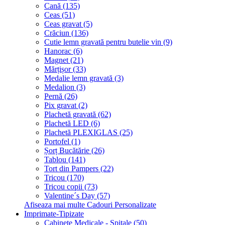
Cană (135)
Ceas (51)
Ceas gravat (5)
Crăciun (136)
Cutie lemn gravată pentru butelie vin (9)
Hanorac (6)
Magnet (21)
Mărțișor (33)
Medalie lemn gravată (3)
Medalion (3)
Pernă (26)
Pix gravat (2)
Plachetă gravată (62)
Plachetă LED (6)
Plachetă PLEXIGLAS (25)
Portofel (1)
Șorț Bucătărie (26)
Tablou (141)
Tort din Pampers (22)
Tricou (170)
Tricou copii (73)
Valentine´s Day (57)
Afiseaza mai multe Cadouri Personalizate
Imprimate-Tipizate
Cabinete Medicale - Spitale (50)