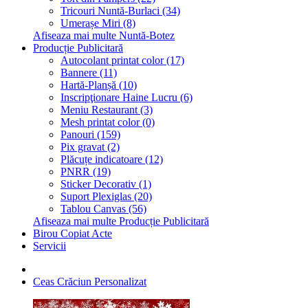
Tricouri Nuntă-Burlaci (34)
Umerașe Miri (8)
Afiseaza mai multe Nuntă-Botez
Producție Publicitară
Autocolant printat color (17)
Bannere (11)
Hartă-Planșă (10)
Inscripţionare Haine Lucru (6)
Meniu Restaurant (3)
Mesh printat color (0)
Panouri (159)
Pix gravat (2)
Plăcuțe indicatoare (12)
PNRR (19)
Sticker Decorativ (1)
Suport Plexiglas (20)
Tablou Canvas (56)
Afiseaza mai multe Producție Publicitară
Birou Copiat Acte
Servicii
Ceas Crăciun Personalizat