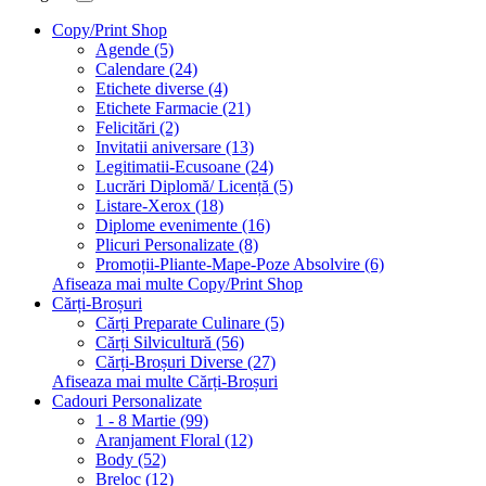
Copy/Print Shop
Agende (5)
Calendare (24)
Etichete diverse (4)
Etichete Farmacie (21)
Felicitări (2)
Invitatii aniversare (13)
Legitimatii-Ecusoane (24)
Lucrări Diplomă/ Licență (5)
Listare-Xerox (18)
Diplome evenimente (16)
Plicuri Personalizate (8)
Promoții-Pliante-Mape-Poze Absolvire (6)
Afiseaza mai multe Copy/Print Shop
Cărți-Broșuri
Cărți Preparate Culinare (5)
Cărți Silvicultură (56)
Cărți-Broșuri Diverse (27)
Afiseaza mai multe Cărți-Broșuri
Cadouri Personalizate
1 - 8 Martie (99)
Aranjament Floral (12)
Body (52)
Breloc (12)