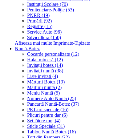
Instituții Școlare (70)
Penitenciare-Poliție (53)
PNRR (19)
Primării (92)
Registre (15)
Service Auto (96)
Silvicultură (150)
Afiseaza mai multe Imprimate-Tipizate
Nuntă-Botez
Cocarde personalizate (12)
Halat mireasă (12)
Invitații botez (14)
Invitaţii nuntă (38)
Liste invitați (4)
Mărturii Botez (19)
Mărturii nuntă (2)
Meniu Nuntă (5)
Numere Auto Nuntă (25)
Pancartă Nuntă-Botez (37)
PET-uri speciale (16)
Plicuri pentru dar (6)
Set tăiere moț (4)
Sticle Speciale (31)
Tablou Nuntă Botez (16)
Tort din Pampers (22)