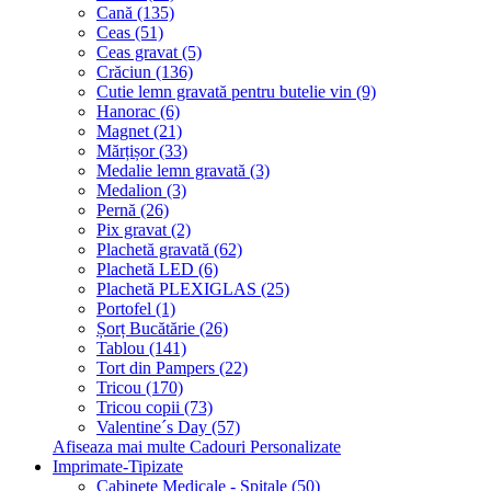
Cană (135)
Ceas (51)
Ceas gravat (5)
Crăciun (136)
Cutie lemn gravată pentru butelie vin (9)
Hanorac (6)
Magnet (21)
Mărțișor (33)
Medalie lemn gravată (3)
Medalion (3)
Pernă (26)
Pix gravat (2)
Plachetă gravată (62)
Plachetă LED (6)
Plachetă PLEXIGLAS (25)
Portofel (1)
Șorț Bucătărie (26)
Tablou (141)
Tort din Pampers (22)
Tricou (170)
Tricou copii (73)
Valentine´s Day (57)
Afiseaza mai multe Cadouri Personalizate
Imprimate-Tipizate
Cabinete Medicale - Spitale (50)