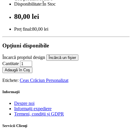
Disponibilitate:În Stoc
80,00 lei
Preț final:80,00 lei
Opţiuni disponibile
Încarcă propriul design
Încărcă un fişier
Cantitate
Adaugă în Coş
Etichete:
Ceas Crăciun Personalizat
Informaţii
Despre noi
Informații expediere
Termeni, condiții și GDPR
Servicii Clienţi