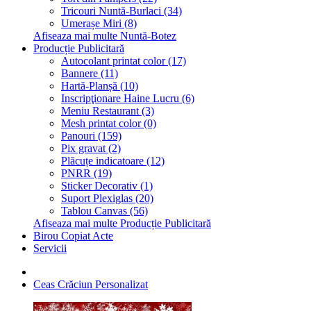
Tricouri Nuntă-Burlaci (34)
Umerașe Miri (8)
Afiseaza mai multe Nuntă-Botez
Producție Publicitară
Autocolant printat color (17)
Bannere (11)
Hartă-Planșă (10)
Inscripţionare Haine Lucru (6)
Meniu Restaurant (3)
Mesh printat color (0)
Panouri (159)
Pix gravat (2)
Plăcuțe indicatoare (12)
PNRR (19)
Sticker Decorativ (1)
Suport Plexiglas (20)
Tablou Canvas (56)
Afiseaza mai multe Producție Publicitară
Birou Copiat Acte
Servicii
Ceas Crăciun Personalizat