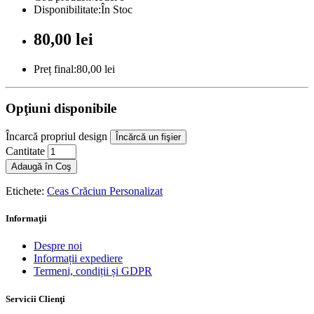
Disponibilitate:În Stoc
80,00 lei
Preț final:80,00 lei
Opţiuni disponibile
Încarcă propriul design
Încărcă un fişier
Cantitate
Adaugă în Coş
Etichete:
Ceas Crăciun Personalizat
Informaţii
Despre noi
Informații expediere
Termeni, condiții și GDPR
Servicii Clienţi