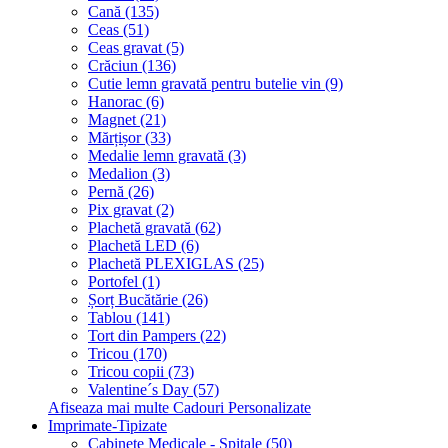
Cană (135)
Ceas (51)
Ceas gravat (5)
Crăciun (136)
Cutie lemn gravată pentru butelie vin (9)
Hanorac (6)
Magnet (21)
Mărțișor (33)
Medalie lemn gravată (3)
Medalion (3)
Pernă (26)
Pix gravat (2)
Plachetă gravată (62)
Plachetă LED (6)
Plachetă PLEXIGLAS (25)
Portofel (1)
Șorț Bucătărie (26)
Tablou (141)
Tort din Pampers (22)
Tricou (170)
Tricou copii (73)
Valentine´s Day (57)
Afiseaza mai multe Cadouri Personalizate
Imprimate-Tipizate
Cabinete Medicale - Spitale (50)