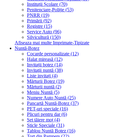
Instituții Școlare (70)
Penitenciare-Poliție (53)
PNRR (19)
Primării (92)
Registre (15)
Service Auto (96)
Silvicultură (150)
Afiseaza mai multe Imprimate-Tipizate
Nuntă-Botez
Cocarde personalizate (12)
Halat mireasă (12)
Invitații botez (14)
Invitaţii nuntă (38)
Liste invitați (4)
Mărturii Botez (19)
Mărturii nuntă (2)
Meniu Nuntă (5)
Numere Auto Nuntă (25)
Pancartă Nuntă-Botez (37)
PET-uri speciale (16)
Plicuri pentru dar (6)
Set tăiere moț (4)
Sticle Speciale (31)
Tablou Nuntă Botez (16)
Tort din Pampers (22)