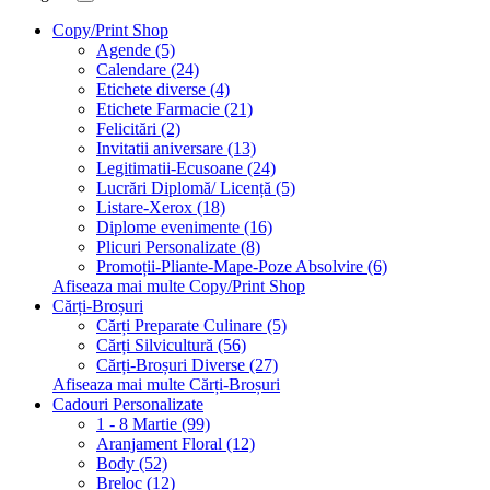
Copy/Print Shop
Agende (5)
Calendare (24)
Etichete diverse (4)
Etichete Farmacie (21)
Felicitări (2)
Invitatii aniversare (13)
Legitimatii-Ecusoane (24)
Lucrări Diplomă/ Licență (5)
Listare-Xerox (18)
Diplome evenimente (16)
Plicuri Personalizate (8)
Promoții-Pliante-Mape-Poze Absolvire (6)
Afiseaza mai multe Copy/Print Shop
Cărți-Broșuri
Cărți Preparate Culinare (5)
Cărți Silvicultură (56)
Cărți-Broșuri Diverse (27)
Afiseaza mai multe Cărți-Broșuri
Cadouri Personalizate
1 - 8 Martie (99)
Aranjament Floral (12)
Body (52)
Breloc (12)