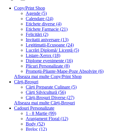
Copy/Print Shop
Agende (5)
Calendare (24)
Etichete diverse (4)
Etichete Farmacie (21)
Felicitări (2)
Invitatii aniversare (13)
Legitimatii-Ecusoane (24)
Lucrări Diplomă/ Licență (5)
Listare-Xerox (18)
Diplome evenimente (16)
Plicuri Personalizate (8)
Promoții-Pliante-Mape-Poze Absolvire (6)
Afiseaza mai multe Copy/Print Shop
Cărți-Broșuri
Cărți Preparate Culinare (5)
Cărți Silvicultură (56)
Cărți-Broșuri Diverse (27)
Afiseaza mai multe Cărți-Broșuri
Cadouri Personalizate
1 - 8 Martie (99)
Aranjament Floral (12)
Body (52)
Breloc (12)