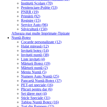
Instituții Școlare (70)
Penitenciare-Poliție (53)
PNRR (19)
Primării (92)
Registre (15)
Service Auto (96)
Silvicultură (150)
Afiseaza mai multe Imprimate-Tipizate
Nuntă-Botez
Cocarde personalizate (12)
Halat mireasă (12)
Invitații botez (14)
Invitaţii nuntă (38)
Liste invitați (4)
Mărturii Botez (19)
Mărturii nuntă (2)
Meniu Nuntă (5)
Numere Auto Nuntă (25)
Pancartă Nuntă-Botez (37)
PET-uri speciale (16)
Plicuri pentru dar (6)
Set tăiere moț (4)
Sticle Speciale (31)
Tablou Nuntă Botez (16)
Tort din Pampers (22)