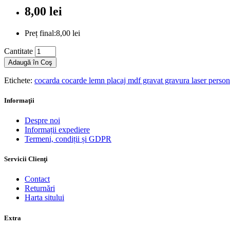
8,00 lei
Preț final:8,00 lei
Cantitate
Adaugă în Coş
Etichete:
cocarda cocarde lemn placaj mdf gravat gravura laser person
Informaţii
Despre noi
Informații expediere
Termeni, condiții și GDPR
Servicii Clienţi
Contact
Returnări
Harta sitului
Extra