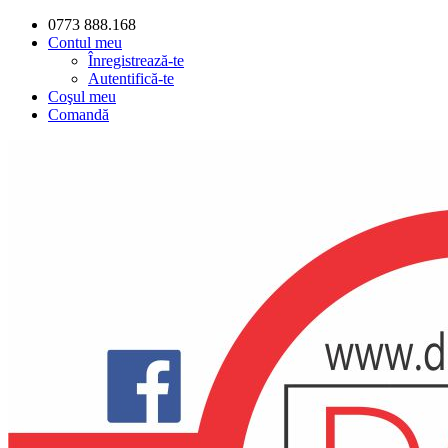
0773 888.168
Contul meu
Înregistrează-te
Autentifică-te
Coşul meu
Comandă