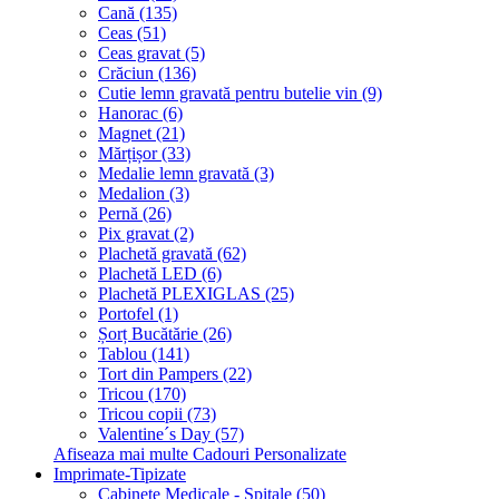
Cană (135)
Ceas (51)
Ceas gravat (5)
Crăciun (136)
Cutie lemn gravată pentru butelie vin (9)
Hanorac (6)
Magnet (21)
Mărțișor (33)
Medalie lemn gravată (3)
Medalion (3)
Pernă (26)
Pix gravat (2)
Plachetă gravată (62)
Plachetă LED (6)
Plachetă PLEXIGLAS (25)
Portofel (1)
Șorț Bucătărie (26)
Tablou (141)
Tort din Pampers (22)
Tricou (170)
Tricou copii (73)
Valentine´s Day (57)
Afiseaza mai multe Cadouri Personalizate
Imprimate-Tipizate
Cabinete Medicale - Spitale (50)