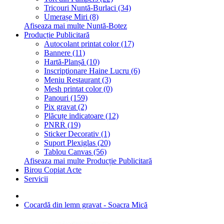
Tricouri Nuntă-Burlaci (34)
Umerașe Miri (8)
Afiseaza mai multe Nuntă-Botez
Producție Publicitară
Autocolant printat color (17)
Bannere (11)
Hartă-Planșă (10)
Inscripţionare Haine Lucru (6)
Meniu Restaurant (3)
Mesh printat color (0)
Panouri (159)
Pix gravat (2)
Plăcuțe indicatoare (12)
PNRR (19)
Sticker Decorativ (1)
Suport Plexiglas (20)
Tablou Canvas (56)
Afiseaza mai multe Producție Publicitară
Birou Copiat Acte
Servicii
Cocardă din lemn gravat - Soacra Mică