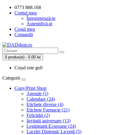
0773 888.168
Contul meu
Înregistrează-te
Autentifică-te
Coşul meu
Comandă
0 produs(e) - 0,00 lei
Coșul este gol!
Categorii
Copy/Print Shop
Agende (5)
Calendare (24)
Etichete diverse (4)
Etichete Farmacie (21)
Felicitări (2)
Invitatii aniversare (13)
Legitimatii-Ecusoane (24)
Lucrări Diplomă/ Licență (5)