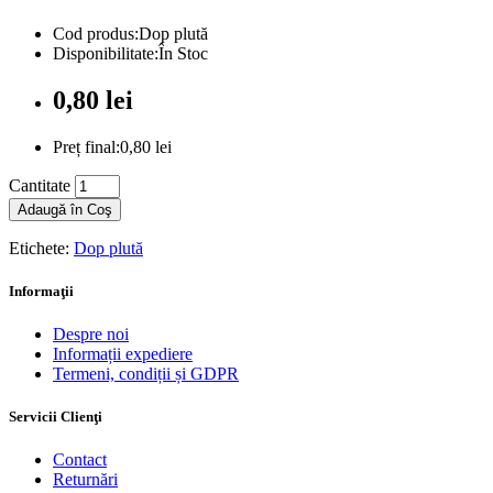
Cod produs:Dop plută
Disponibilitate:În Stoc
0,80 lei
Preț final:0,80 lei
Cantitate
Adaugă în Coş
Etichete:
Dop plută
Informaţii
Despre noi
Informații expediere
Termeni, condiții și GDPR
Servicii Clienţi
Contact
Returnări