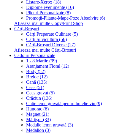
Listare-Xerox (18)
Diplome evenimente (16)
Plicuri Personalizate (8)
Promoții-Pliante-Mape-Poze Absolvire (6)
Afiseaza mai multe Copy/Print Shop
Cărți-Broșuri
Cărți Preparate Culinare (5)
Cărți Silvicultură (56)
Cărți-Broșuri Diverse (27)
Afiseaza mai multe Cărți-Broșuri
Cadouri Personalizate
1 - 8 Martie (99)
Aranjament Floral (12)
Body (52)
Breloc (12)
Cană (135)
Ceas (51)
Ceas gravat (5)
Crăciun (136)
Cutie lemn gravată pentru butelie vin (9)
Hanorac (6)
Magnet (21)
Mărțișor (33)
Medalie lemn gravată (3)
Medalion (3)