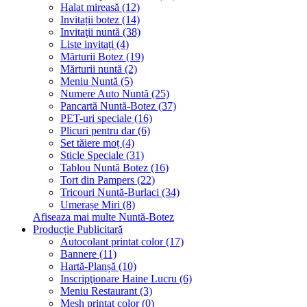
Halat mireasă (12)
Invitații botez (14)
Invitaţii nuntă (38)
Liste invitați (4)
Mărturii Botez (19)
Mărturii nuntă (2)
Meniu Nuntă (5)
Numere Auto Nuntă (25)
Pancartă Nuntă-Botez (37)
PET-uri speciale (16)
Plicuri pentru dar (6)
Set tăiere moț (4)
Sticle Speciale (31)
Tablou Nuntă Botez (16)
Tort din Pampers (22)
Tricouri Nuntă-Burlaci (34)
Umerașe Miri (8)
Afiseaza mai multe Nuntă-Botez
Producție Publicitară
Autocolant printat color (17)
Bannere (11)
Hartă-Planșă (10)
Inscripţionare Haine Lucru (6)
Meniu Restaurant (3)
Mesh printat color (0)