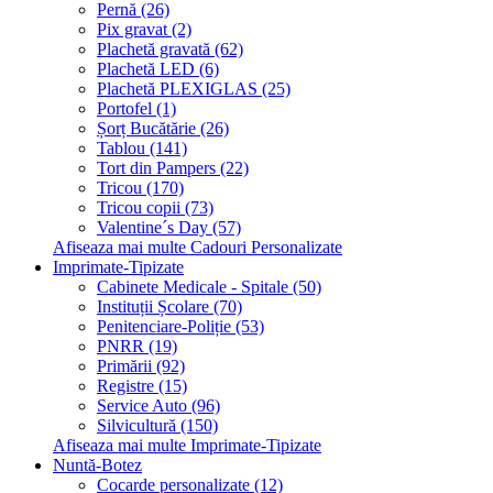
Pernă (26)
Pix gravat (2)
Plachetă gravată (62)
Plachetă LED (6)
Plachetă PLEXIGLAS (25)
Portofel (1)
Șorț Bucătărie (26)
Tablou (141)
Tort din Pampers (22)
Tricou (170)
Tricou copii (73)
Valentine´s Day (57)
Afiseaza mai multe Cadouri Personalizate
Imprimate-Tipizate
Cabinete Medicale - Spitale (50)
Instituții Școlare (70)
Penitenciare-Poliție (53)
PNRR (19)
Primării (92)
Registre (15)
Service Auto (96)
Silvicultură (150)
Afiseaza mai multe Imprimate-Tipizate
Nuntă-Botez
Cocarde personalizate (12)