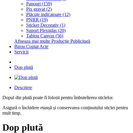
Panouri (159)
Pix gravat (2)
Plăcuțe indicatoare (12)
PNRR (19)
Sticker Decorativ (1)
Suport Plexiglas (20)
Tablou Canvas (56)
Afiseaza mai multe Producție Publicitară
Birou Copiat Acte
Servicii
Dop plută
Descriere
Dopul din plută poate fi folosit pentru îmbutelierea sticlelor.
Asigură o închidere etanșă și conservarea conținutului sticlei pentru
mult timp.
Dop plută