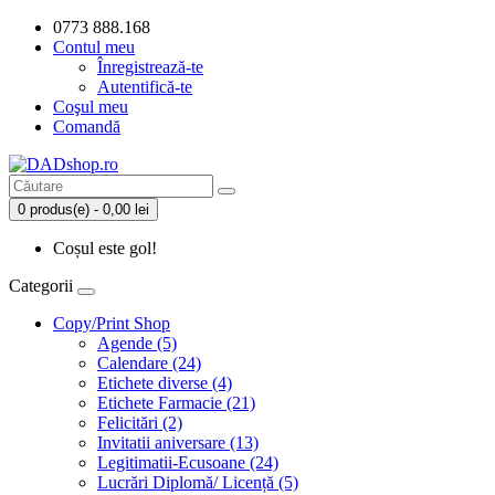
0773 888.168
Contul meu
Înregistrează-te
Autentifică-te
Coşul meu
Comandă
0 produs(e) - 0,00 lei
Coșul este gol!
Categorii
Copy/Print Shop
Agende (5)
Calendare (24)
Etichete diverse (4)
Etichete Farmacie (21)
Felicitări (2)
Invitatii aniversare (13)
Legitimatii-Ecusoane (24)
Lucrări Diplomă/ Licență (5)