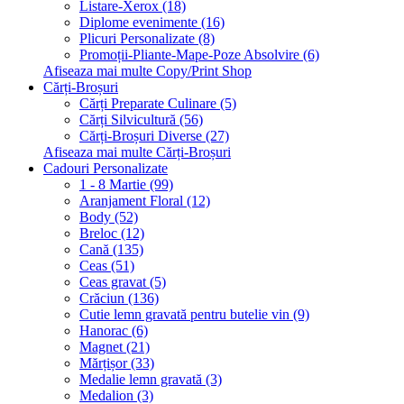
Listare-Xerox (18)
Diplome evenimente (16)
Plicuri Personalizate (8)
Promoții-Pliante-Mape-Poze Absolvire (6)
Afiseaza mai multe Copy/Print Shop
Cărți-Broșuri
Cărți Preparate Culinare (5)
Cărți Silvicultură (56)
Cărți-Broșuri Diverse (27)
Afiseaza mai multe Cărți-Broșuri
Cadouri Personalizate
1 - 8 Martie (99)
Aranjament Floral (12)
Body (52)
Breloc (12)
Cană (135)
Ceas (51)
Ceas gravat (5)
Crăciun (136)
Cutie lemn gravată pentru butelie vin (9)
Hanorac (6)
Magnet (21)
Mărțișor (33)
Medalie lemn gravată (3)
Medalion (3)