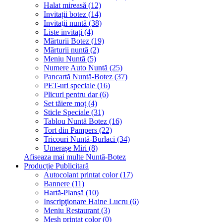
Halat mireasă (12)
Invitații botez (14)
Invitaţii nuntă (38)
Liste invitați (4)
Mărturii Botez (19)
Mărturii nuntă (2)
Meniu Nuntă (5)
Numere Auto Nuntă (25)
Pancartă Nuntă-Botez (37)
PET-uri speciale (16)
Plicuri pentru dar (6)
Set tăiere moț (4)
Sticle Speciale (31)
Tablou Nuntă Botez (16)
Tort din Pampers (22)
Tricouri Nuntă-Burlaci (34)
Umerașe Miri (8)
Afiseaza mai multe Nuntă-Botez
Producție Publicitară
Autocolant printat color (17)
Bannere (11)
Hartă-Planșă (10)
Inscripţionare Haine Lucru (6)
Meniu Restaurant (3)
Mesh printat color (0)