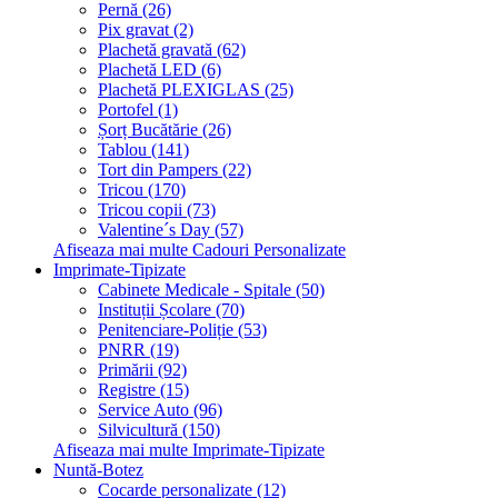
Pernă (26)
Pix gravat (2)
Plachetă gravată (62)
Plachetă LED (6)
Plachetă PLEXIGLAS (25)
Portofel (1)
Șorț Bucătărie (26)
Tablou (141)
Tort din Pampers (22)
Tricou (170)
Tricou copii (73)
Valentine´s Day (57)
Afiseaza mai multe Cadouri Personalizate
Imprimate-Tipizate
Cabinete Medicale - Spitale (50)
Instituții Școlare (70)
Penitenciare-Poliție (53)
PNRR (19)
Primării (92)
Registre (15)
Service Auto (96)
Silvicultură (150)
Afiseaza mai multe Imprimate-Tipizate
Nuntă-Botez
Cocarde personalizate (12)