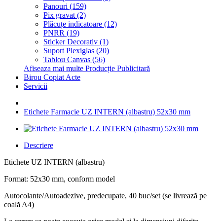
Panouri (159)
Pix gravat (2)
Plăcuțe indicatoare (12)
PNRR (19)
Sticker Decorativ (1)
Suport Plexiglas (20)
Tablou Canvas (56)
Afiseaza mai multe Producție Publicitară
Birou Copiat Acte
Servicii
Etichete Farmacie UZ INTERN (albastru) 52x30 mm
Descriere
Etichete UZ INTERN (albastru)
Format: 52x30 mm, conform model
Autocolante/Autoadezive, predecupate, 40 buc/set (se livrează pe
coală A4)