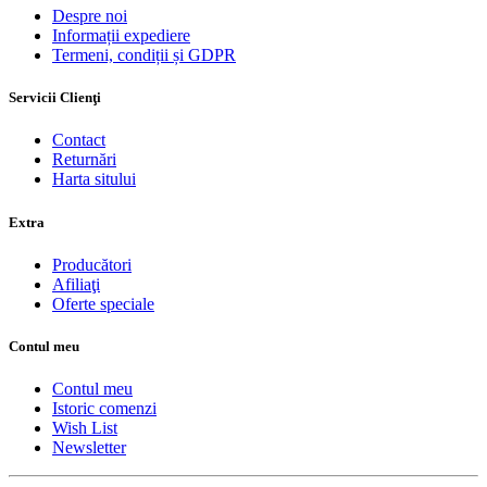
Despre noi
Informații expediere
Termeni, condiții și GDPR
Servicii Clienţi
Contact
Returnări
Harta sitului
Extra
Producători
Afiliaţi
Oferte speciale
Contul meu
Contul meu
Istoric comenzi
Wish List
Newsletter