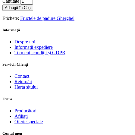
Cantitate
Adaugă în Coş
Etichete:
Fructele de padure Gherghel
Informaţii
Despre noi
Informații expediere
Termeni, condiții și GDPR
Servicii Clienţi
Contact
Returnări
Harta sitului
Extra
Producători
Afiliaţi
Oferte speciale
Contul meu