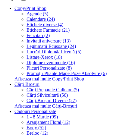
Copy/Print Shop
Agende (5)
Calendare (24)
Etichete diverse (4)
Etichete Farmacie (21)
Felicitări (2)
Invitatii aniversare (13)
Legitimatii-Ecusoane (24)
Lucrări Diplomă/ Licență (5)
Listare-Xerox (18)
Diplome evenimente (16)
Plicuri Personalizate (8)
Promoții-Pliante-Mape-Poze Absolvire (6)
Afiseaza mai multe Copy/Print Shop
Cărți-Broșuri
Cărți Preparate Culinare (5)
Cărți Silvicultură (56)
Cărți-Broșuri Diverse (27)
Afiseaza mai multe Cărți-Broșuri
Cadouri Personalizate
1 - 8 Martie (99)
Aranjament Floral (12)
Body (52)
Breloc (12)