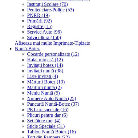
Instituții Școlare (70)
Penitenciare-Poliție (53)
PNRR (19)
Primării (92)
Registre (15)
Service Auto (96)
Silvicultură (150)
Afiseaza mai multe Imprimate-Tipizate
Nuntă-Botez
Cocarde personalizate (12)
Halat mireasă (12)
Invitații botez (14)
Invitaţii nuntă (38)
Liste invitați (4)
Mărturii Botez (19)
Mărturii nuntă (2)
Meniu Nuntă (5)
Numere Auto Nuntă (25)
Pancartă Nuntă-Botez (37)
PET-uri speciale (16)
Plicuri pentru dar (6)
Set tăiere moț (4)
Sticle Speciale (31)
Tablou Nuntă Botez (16)
Tort din Pampers (22)