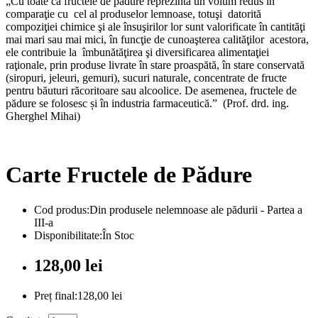
„Cu toate că fructele de pădure reprezintă un volum redus în
comparaţie cu cel al produselor lemnoase, totuşi datorită
compoziţiei chimice şi ale însuşirilor lor sunt valorificate în cantităţi
mai mari sau mai mici, în funcţie de cunoaşterea calităţilor acestora,
ele contribuie la îmbunătăţirea şi diversificarea alimentaţiei
raţionale, prin produse livrate în stare proaspătă, în stare conservată
(siropuri, jeleuri, gemuri), sucuri naturale, concentrate de fructe
pentru băuturi răcoritoare sau alcoolice. De asemenea, fructele de
pădure se folosesc și în industria farmaceutică.” (Prof. drd. ing.
Gherghel Mihai)
Carte Fructele de Pădure
Cod produs:Din produsele nelemnoase ale pădurii - Partea a
III-a
Disponibilitate:În Stoc
128,00 lei
Preț final:128,00 lei