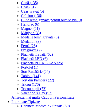
Cană (135)
Ceas (51)
Ceas gravat (5)
Crăciun (136)
Cutie lemn gravată pentru butelie vin (9)
Hanorac (6)
Magnet (21)
Mărțișor (33)
Medalie lemn gravată (3)
Medalion (3)
Pernă (26)
Pix gravat (2)
Plachetă gravată (62)
Plachetă LED (6)
Plachetă PLEXIGLAS (25)
Portofel (1)
Șorț Bucătărie (26)
Tablou (141)
Tort din Pampers (22)
Tricou (170)
Tricou copii (73)
Valentine´s Day (57)
Afiseaza mai multe Cadouri Personalizate
Imprimate-Tipizate
Cabinete Medicale - Spitale (50)