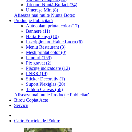
Tricouri Nuntă-Burlaci (34)
Umerașe Miri (8)
Afiseaza mai multe Nuntă-Botez
Producție Publicitară
Autocolant printat color (17)
Bannere (11)
Hartă-Planșă (10)
Inscripţionare Haine Lucru (6)
Meniu Restaurant (3)
Mesh printat color (0)
Panouri (159)
Pix gravat (2)
Plăcuțe indicatoare (12)
PNRR (19)
Sticker Decorativ (1)
Suport Plexiglas (20)
Tablou Canvas (56)
Afiseaza mai multe Producție Publicitară
Birou Copiat Acte
Servicii
Carte Fructele de Pădure