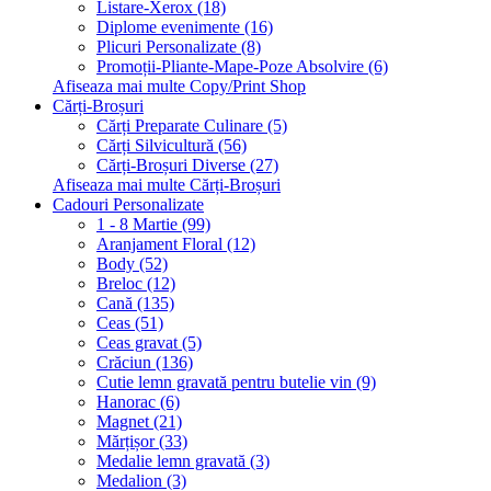
Listare-Xerox (18)
Diplome evenimente (16)
Plicuri Personalizate (8)
Promoții-Pliante-Mape-Poze Absolvire (6)
Afiseaza mai multe Copy/Print Shop
Cărți-Broșuri
Cărți Preparate Culinare (5)
Cărți Silvicultură (56)
Cărți-Broșuri Diverse (27)
Afiseaza mai multe Cărți-Broșuri
Cadouri Personalizate
1 - 8 Martie (99)
Aranjament Floral (12)
Body (52)
Breloc (12)
Cană (135)
Ceas (51)
Ceas gravat (5)
Crăciun (136)
Cutie lemn gravată pentru butelie vin (9)
Hanorac (6)
Magnet (21)
Mărțișor (33)
Medalie lemn gravată (3)
Medalion (3)