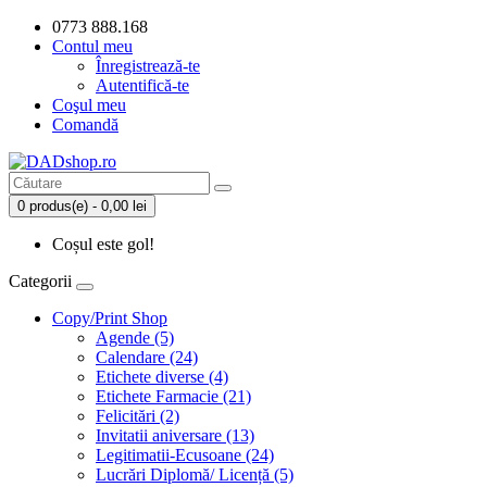
0773 888.168
Contul meu
Înregistrează-te
Autentifică-te
Coşul meu
Comandă
0 produs(e) - 0,00 lei
Coșul este gol!
Categorii
Copy/Print Shop
Agende (5)
Calendare (24)
Etichete diverse (4)
Etichete Farmacie (21)
Felicitări (2)
Invitatii aniversare (13)
Legitimatii-Ecusoane (24)
Lucrări Diplomă/ Licență (5)