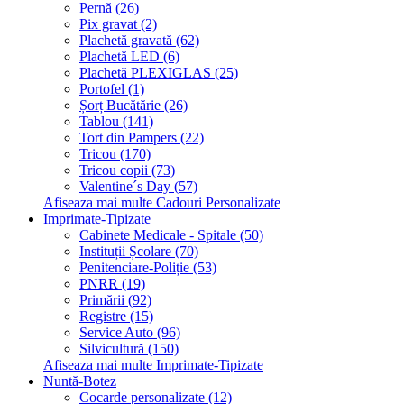
Pernă (26)
Pix gravat (2)
Plachetă gravată (62)
Plachetă LED (6)
Plachetă PLEXIGLAS (25)
Portofel (1)
Șorț Bucătărie (26)
Tablou (141)
Tort din Pampers (22)
Tricou (170)
Tricou copii (73)
Valentine´s Day (57)
Afiseaza mai multe Cadouri Personalizate
Imprimate-Tipizate
Cabinete Medicale - Spitale (50)
Instituții Școlare (70)
Penitenciare-Poliție (53)
PNRR (19)
Primării (92)
Registre (15)
Service Auto (96)
Silvicultură (150)
Afiseaza mai multe Imprimate-Tipizate
Nuntă-Botez
Cocarde personalizate (12)