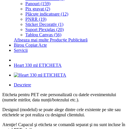
Panouri (159)
Pix gravat (2)
Plăcuțe indicatoare (12)
PNRR (19)
Sticker Decorativ (1)
Suport Plexiglas (20)
Tablou Canvas (56)
Afiseaza mai multe Producție Publicitară
Birou Copiat Acte
Servicii
Heart 330 ml ETICHETA
Descriere
Eticheta pentru PET este personalizată cu datele evenimentului
(numele mirilor, data nunții/botezului etc.).
Designul (modelul) se poate alege dintre cele existente pe site sau
etichetele se pot realiza cu designul clientului.
Atenţie! Capacul şi eticheta se comandă separat şi nu sunt incluse în