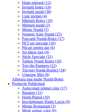
Halat mireasă (12)
Invitații botez (14)
Invitaţii nuntă (38)
Liste invitați (4)
Mărturii Botez (19)
Mărturii nuntă (2)
Meniu Nuntă (5)
Numere Auto Nuntă (25)
Pancartă Nuntă-Botez (37)
PET-uri speciale (16)
Plicuri pentru dar (6)
Set tăiere moț (4)
Sticle Speciale (31)
Tablou Nuntă Botez (16)
Tort din Pampers (22)
Tricouri Nuntă-Burlaci (34)
Umerașe Miri (8)
Afiseaza mai multe Nuntă-Botez
Producție Publicitară
Autocolant printat color (17)
Bannere (11)
Hartă-Planșă (10)
Inscripţionare Haine Lucru (6)
Meniu Restaurant (3)
Mesh printat color (0)