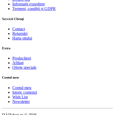
Informații expediere
Termeni, condiții și GDPR
Servicii Clienţi
Contact
Returnări
Harta sitului
Extra
Producători
Afiliaţi
Oferte speciale
Contul meu
Contul meu
Istoric comenzi
Wish List
Newsletter
DADshop.ro © 2026