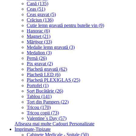
Cană (135)
Ceas (51)
Ceas gravat (5)
Crăciun (136)
Cutie lemn gravată pentru butelie vin (9)
Hanorac (6)
Magnet (21)
Mărțișor (33)
Medalie lemn gravată (3)
Medalion (3)
Pernă (26)
Pix gravat (2)
Plachetă gravată (62)
Plachetă LED (6)
Plachetă PLEXIGLAS (25)
Portofel (1)
Șorț Bucătărie (26)
Tablou (141)
Tort din Pampers (22)
Tricou (170)
Tricou copii (73)
Valentine´s Day (57)
Afiseaza mai multe Cadouri Personalizate
Imprimate-Tipizate
Cabinete Medicale - Spitale (50)