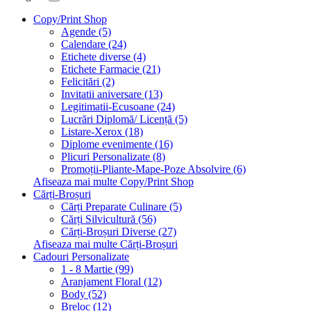
Copy/Print Shop
Agende (5)
Calendare (24)
Etichete diverse (4)
Etichete Farmacie (21)
Felicitări (2)
Invitatii aniversare (13)
Legitimatii-Ecusoane (24)
Lucrări Diplomă/ Licență (5)
Listare-Xerox (18)
Diplome evenimente (16)
Plicuri Personalizate (8)
Promoții-Pliante-Mape-Poze Absolvire (6)
Afiseaza mai multe Copy/Print Shop
Cărți-Broșuri
Cărți Preparate Culinare (5)
Cărți Silvicultură (56)
Cărți-Broșuri Diverse (27)
Afiseaza mai multe Cărți-Broșuri
Cadouri Personalizate
1 - 8 Martie (99)
Aranjament Floral (12)
Body (52)
Breloc (12)