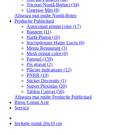
Tricouri Nuntă-Burlaci (34)
Umerașe Miri (8)
Afiseaza mai multe Nuntă-Botez
Producție Publicitară
Autocolant printat color (17)
Bannere (11)
Hartă-Planșă (10)
Inscripţionare Haine Lucru (6)
Meniu Restaurant (3)
Mesh printat color (0)
Panouri (159)
Pix gravat (2)
Plăcuțe indicatoare (12)
PNRR (19)
Sticker Decorativ (1)
Suport Plexiglas (20)
Tablou Canvas (56)
Afiseaza mai multe Producție Publicitară
Birou Copiat Acte
Servicii
Invitaţie nuntă 20x10 cm