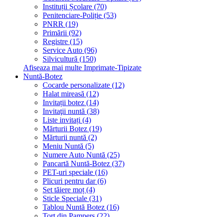
Instituții Școlare (70)
Penitenciare-Poliție (53)
PNRR (19)
Primării (92)
Registre (15)
Service Auto (96)
Silvicultură (150)
Afiseaza mai multe Imprimate-Tipizate
Nuntă-Botez
Cocarde personalizate (12)
Halat mireasă (12)
Invitații botez (14)
Invitaţii nuntă (38)
Liste invitați (4)
Mărturii Botez (19)
Mărturii nuntă (2)
Meniu Nuntă (5)
Numere Auto Nuntă (25)
Pancartă Nuntă-Botez (37)
PET-uri speciale (16)
Plicuri pentru dar (6)
Set tăiere moț (4)
Sticle Speciale (31)
Tablou Nuntă Botez (16)
Tort din Pampers (22)