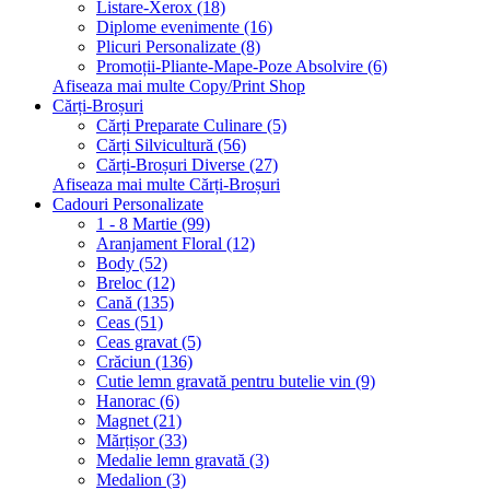
Listare-Xerox (18)
Diplome evenimente (16)
Plicuri Personalizate (8)
Promoții-Pliante-Mape-Poze Absolvire (6)
Afiseaza mai multe Copy/Print Shop
Cărți-Broșuri
Cărți Preparate Culinare (5)
Cărți Silvicultură (56)
Cărți-Broșuri Diverse (27)
Afiseaza mai multe Cărți-Broșuri
Cadouri Personalizate
1 - 8 Martie (99)
Aranjament Floral (12)
Body (52)
Breloc (12)
Cană (135)
Ceas (51)
Ceas gravat (5)
Crăciun (136)
Cutie lemn gravată pentru butelie vin (9)
Hanorac (6)
Magnet (21)
Mărțișor (33)
Medalie lemn gravată (3)
Medalion (3)