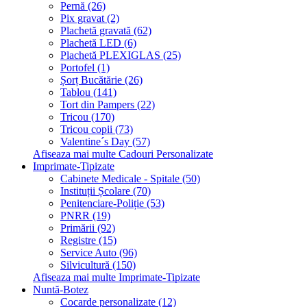
Pernă (26)
Pix gravat (2)
Plachetă gravată (62)
Plachetă LED (6)
Plachetă PLEXIGLAS (25)
Portofel (1)
Șorț Bucătărie (26)
Tablou (141)
Tort din Pampers (22)
Tricou (170)
Tricou copii (73)
Valentine´s Day (57)
Afiseaza mai multe Cadouri Personalizate
Imprimate-Tipizate
Cabinete Medicale - Spitale (50)
Instituții Școlare (70)
Penitenciare-Poliție (53)
PNRR (19)
Primării (92)
Registre (15)
Service Auto (96)
Silvicultură (150)
Afiseaza mai multe Imprimate-Tipizate
Nuntă-Botez
Cocarde personalizate (12)