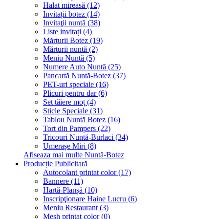
Halat mireasă (12)
Invitații botez (14)
Invitaţii nuntă (38)
Liste invitați (4)
Mărturii Botez (19)
Mărturii nuntă (2)
Meniu Nuntă (5)
Numere Auto Nuntă (25)
Pancartă Nuntă-Botez (37)
PET-uri speciale (16)
Plicuri pentru dar (6)
Set tăiere moț (4)
Sticle Speciale (31)
Tablou Nuntă Botez (16)
Tort din Pampers (22)
Tricouri Nuntă-Burlaci (34)
Umerașe Miri (8)
Afiseaza mai multe Nuntă-Botez
Producție Publicitară
Autocolant printat color (17)
Bannere (11)
Hartă-Planșă (10)
Inscripţionare Haine Lucru (6)
Meniu Restaurant (3)
Mesh printat color (0)