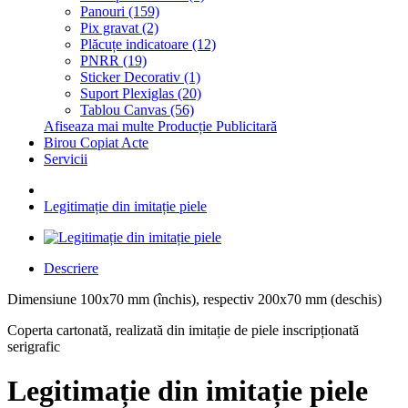
Panouri (159)
Pix gravat (2)
Plăcuțe indicatoare (12)
PNRR (19)
Sticker Decorativ (1)
Suport Plexiglas (20)
Tablou Canvas (56)
Afiseaza mai multe Producție Publicitară
Birou Copiat Acte
Servicii
Legitimație din imitație piele
Descriere
Dimensiune 100x70 mm (închis), respectiv 200x70 mm (deschis)
Coperta cartonată, realizată din imitație de piele inscripționată
serigrafic
Legitimație din imitație piele