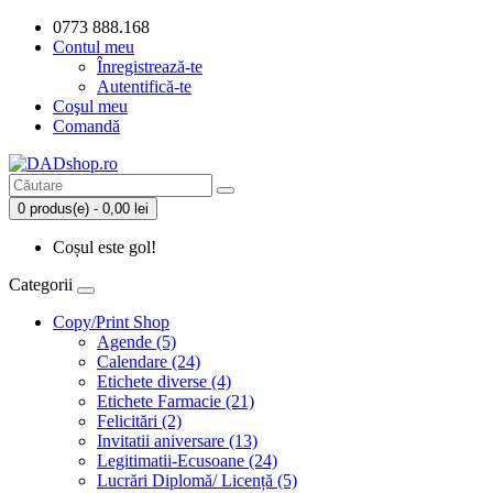
0773 888.168
Contul meu
Înregistrează-te
Autentifică-te
Coşul meu
Comandă
0 produs(e) - 0,00 lei
Coșul este gol!
Categorii
Copy/Print Shop
Agende (5)
Calendare (24)
Etichete diverse (4)
Etichete Farmacie (21)
Felicitări (2)
Invitatii aniversare (13)
Legitimatii-Ecusoane (24)
Lucrări Diplomă/ Licență (5)