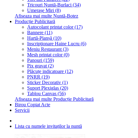
Tricouri Nuntă-Burlaci (34)
Umerașe Miri (8)
Afiseaza mai multe Nuntă-Botez
Producție Publicitară
Autocolant printat color (17)
Bannere (11)
Hartă-Planșă (10)
Inscripţionare Haine Lucru (6)
Meniu Restaurant (3)
Mesh printat color (0)
Panouri (159)
Pix gravat (2)
Plăcuțe indicatoare (12)
PNRR (19)
Sticker Decorativ (1)
Suport Plexiglas (20)
Tablou Canvas (56)
Afiseaza mai multe Producție Publicitară
Birou Copiat Acte
Servicii
Lista cu numele invitaților la nuntă