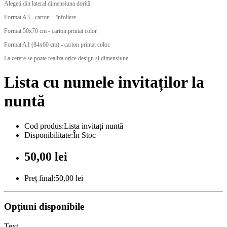
Alegeți din lateral dimensiuna dorită:
Format A3 - carton + înfoliere.
Format 50x70 cm - carton printat color.
Format A1 (84x60 cm) - carton printat color.
La cerere se poate realiza orice design și dimensiune.
Lista cu numele invitaților la
nuntă
Cod produs:Lista invitați nuntă
Disponibilitate:În Stoc
50,00 lei
Preț final:50,00 lei
Opţiuni disponibile
Text