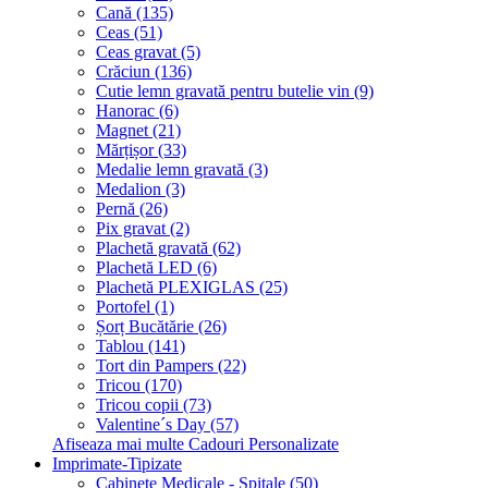
Cană (135)
Ceas (51)
Ceas gravat (5)
Crăciun (136)
Cutie lemn gravată pentru butelie vin (9)
Hanorac (6)
Magnet (21)
Mărțișor (33)
Medalie lemn gravată (3)
Medalion (3)
Pernă (26)
Pix gravat (2)
Plachetă gravată (62)
Plachetă LED (6)
Plachetă PLEXIGLAS (25)
Portofel (1)
Șorț Bucătărie (26)
Tablou (141)
Tort din Pampers (22)
Tricou (170)
Tricou copii (73)
Valentine´s Day (57)
Afiseaza mai multe Cadouri Personalizate
Imprimate-Tipizate
Cabinete Medicale - Spitale (50)