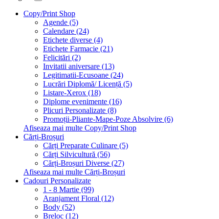
Copy/Print Shop
Agende (5)
Calendare (24)
Etichete diverse (4)
Etichete Farmacie (21)
Felicitări (2)
Invitatii aniversare (13)
Legitimatii-Ecusoane (24)
Lucrări Diplomă/ Licență (5)
Listare-Xerox (18)
Diplome evenimente (16)
Plicuri Personalizate (8)
Promoții-Pliante-Mape-Poze Absolvire (6)
Afiseaza mai multe Copy/Print Shop
Cărți-Broșuri
Cărți Preparate Culinare (5)
Cărți Silvicultură (56)
Cărți-Broșuri Diverse (27)
Afiseaza mai multe Cărți-Broșuri
Cadouri Personalizate
1 - 8 Martie (99)
Aranjament Floral (12)
Body (52)
Breloc (12)