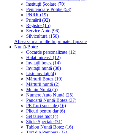
Instituții Școlare (70)
Penitenciare-Poliție (53)
PNRR (19)
Primării (92)
Registre (15)
Service Auto (96)
Silvicultură (150)
Afiseaza mai multe Imprimate-Tipizate
Nuntă-Botez
Cocarde personalizate (12)
Halat mireasă (12)
Invitații botez (14)
Invitaţii nuntă (38)
Liste invitați (4)
Mărturii Botez (19)
Mărturii nuntă (2)
Meniu Nuntă (5)
Numere Auto Nuntă (25)
Pancartă Nuntă-Botez (37)
PET-uri speciale (16)
Plicuri pentru dar (6)
Set tăiere moț (4)
Sticle Speciale (31)
Tablou Nuntă Botez (16)
Tort din Pampers (22)