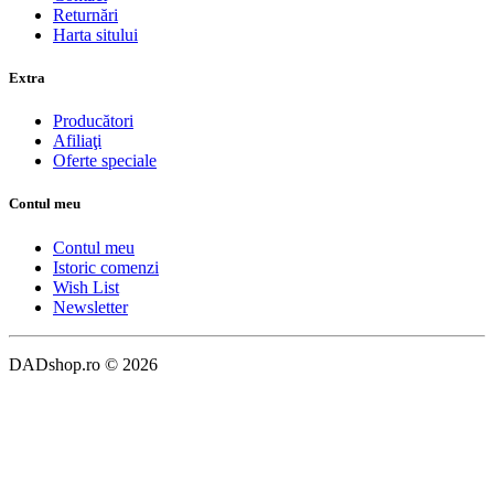
Returnări
Harta sitului
Extra
Producători
Afiliaţi
Oferte speciale
Contul meu
Contul meu
Istoric comenzi
Wish List
Newsletter
DADshop.ro © 2026