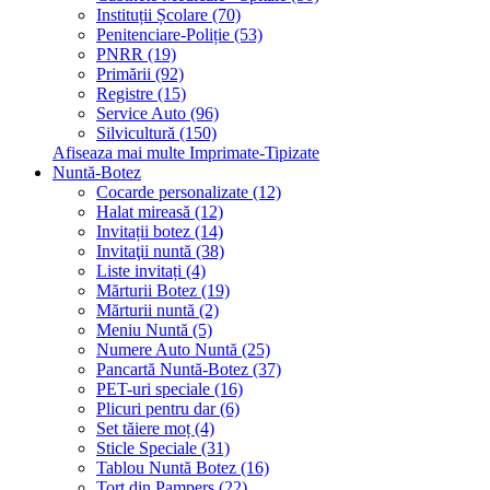
Instituții Școlare (70)
Penitenciare-Poliție (53)
PNRR (19)
Primării (92)
Registre (15)
Service Auto (96)
Silvicultură (150)
Afiseaza mai multe Imprimate-Tipizate
Nuntă-Botez
Cocarde personalizate (12)
Halat mireasă (12)
Invitații botez (14)
Invitaţii nuntă (38)
Liste invitați (4)
Mărturii Botez (19)
Mărturii nuntă (2)
Meniu Nuntă (5)
Numere Auto Nuntă (25)
Pancartă Nuntă-Botez (37)
PET-uri speciale (16)
Plicuri pentru dar (6)
Set tăiere moț (4)
Sticle Speciale (31)
Tablou Nuntă Botez (16)
Tort din Pampers (22)