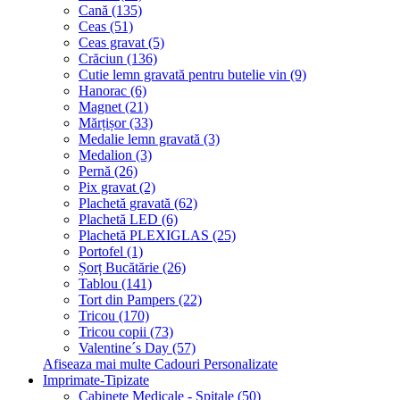
Cană (135)
Ceas (51)
Ceas gravat (5)
Crăciun (136)
Cutie lemn gravată pentru butelie vin (9)
Hanorac (6)
Magnet (21)
Mărțișor (33)
Medalie lemn gravată (3)
Medalion (3)
Pernă (26)
Pix gravat (2)
Plachetă gravată (62)
Plachetă LED (6)
Plachetă PLEXIGLAS (25)
Portofel (1)
Șorț Bucătărie (26)
Tablou (141)
Tort din Pampers (22)
Tricou (170)
Tricou copii (73)
Valentine´s Day (57)
Afiseaza mai multe Cadouri Personalizate
Imprimate-Tipizate
Cabinete Medicale - Spitale (50)