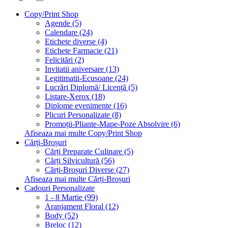
Copy/Print Shop
Agende (5)
Calendare (24)
Etichete diverse (4)
Etichete Farmacie (21)
Felicitări (2)
Invitatii aniversare (13)
Legitimatii-Ecusoane (24)
Lucrări Diplomă/ Licență (5)
Listare-Xerox (18)
Diplome evenimente (16)
Plicuri Personalizate (8)
Promoții-Pliante-Mape-Poze Absolvire (6)
Afiseaza mai multe Copy/Print Shop
Cărți-Broșuri
Cărți Preparate Culinare (5)
Cărți Silvicultură (56)
Cărți-Broșuri Diverse (27)
Afiseaza mai multe Cărți-Broșuri
Cadouri Personalizate
1 - 8 Martie (99)
Aranjament Floral (12)
Body (52)
Breloc (12)