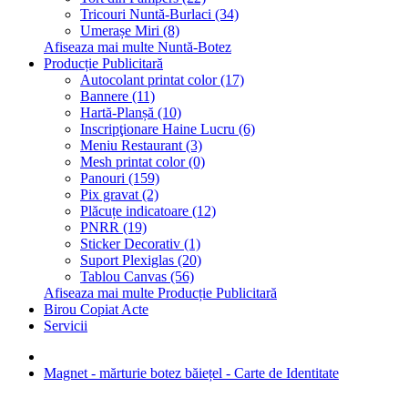
Tricouri Nuntă-Burlaci (34)
Umerașe Miri (8)
Afiseaza mai multe Nuntă-Botez
Producție Publicitară
Autocolant printat color (17)
Bannere (11)
Hartă-Planșă (10)
Inscripţionare Haine Lucru (6)
Meniu Restaurant (3)
Mesh printat color (0)
Panouri (159)
Pix gravat (2)
Plăcuțe indicatoare (12)
PNRR (19)
Sticker Decorativ (1)
Suport Plexiglas (20)
Tablou Canvas (56)
Afiseaza mai multe Producție Publicitară
Birou Copiat Acte
Servicii
Magnet - mărturie botez băiețel - Carte de Identitate