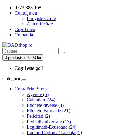
0773 888.168
Contul meu
Înregistrează-te
Autentifică-te
Coşul meu
Comandă
0 produs(e) - 0,00 lei
Coșul este gol!
Categorii
Copy/Print Shop
Agende (5)
Calendare (24)
Etichete diverse (4)
Etichete Farmacie (21)
Felicitări (2)
Invitatii aniversare (13)
Legitimatii-Ecusoane (24)
Lucrări Diplomă/ Licență (5)