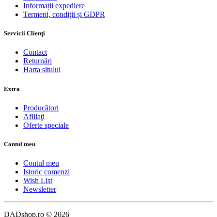
Informații expediere
Termeni, condiții și GDPR
Servicii Clienţi
Contact
Returnări
Harta sitului
Extra
Producători
Afiliaţi
Oferte speciale
Contul meu
Contul meu
Istoric comenzi
Wish List
Newsletter
DADshop.ro © 2026