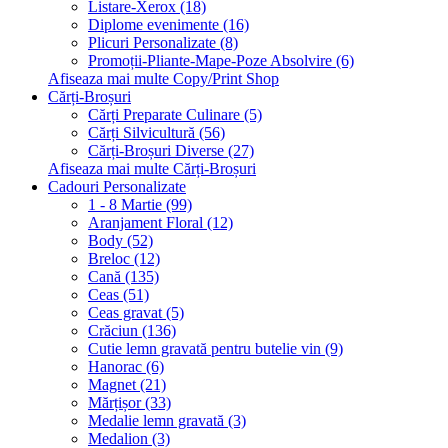
Listare-Xerox (18)
Diplome evenimente (16)
Plicuri Personalizate (8)
Promoții-Pliante-Mape-Poze Absolvire (6)
Afiseaza mai multe Copy/Print Shop
Cărți-Broșuri
Cărți Preparate Culinare (5)
Cărți Silvicultură (56)
Cărți-Broșuri Diverse (27)
Afiseaza mai multe Cărți-Broșuri
Cadouri Personalizate
1 - 8 Martie (99)
Aranjament Floral (12)
Body (52)
Breloc (12)
Cană (135)
Ceas (51)
Ceas gravat (5)
Crăciun (136)
Cutie lemn gravată pentru butelie vin (9)
Hanorac (6)
Magnet (21)
Mărțișor (33)
Medalie lemn gravată (3)
Medalion (3)