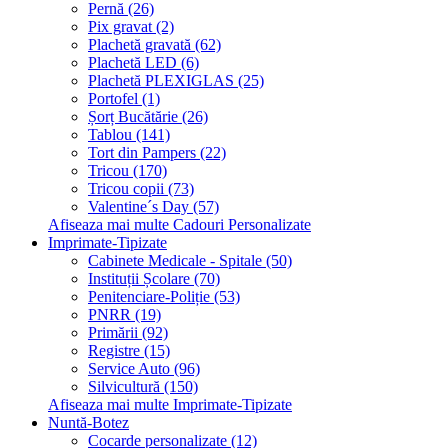
Pernă (26)
Pix gravat (2)
Plachetă gravată (62)
Plachetă LED (6)
Plachetă PLEXIGLAS (25)
Portofel (1)
Șorț Bucătărie (26)
Tablou (141)
Tort din Pampers (22)
Tricou (170)
Tricou copii (73)
Valentine´s Day (57)
Afiseaza mai multe Cadouri Personalizate
Imprimate-Tipizate
Cabinete Medicale - Spitale (50)
Instituții Școlare (70)
Penitenciare-Poliție (53)
PNRR (19)
Primării (92)
Registre (15)
Service Auto (96)
Silvicultură (150)
Afiseaza mai multe Imprimate-Tipizate
Nuntă-Botez
Cocarde personalizate (12)