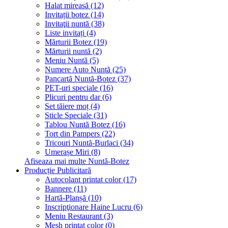
Halat mireasă (12)
Invitații botez (14)
Invitaţii nuntă (38)
Liste invitați (4)
Mărturii Botez (19)
Mărturii nuntă (2)
Meniu Nuntă (5)
Numere Auto Nuntă (25)
Pancartă Nuntă-Botez (37)
PET-uri speciale (16)
Plicuri pentru dar (6)
Set tăiere moț (4)
Sticle Speciale (31)
Tablou Nuntă Botez (16)
Tort din Pampers (22)
Tricouri Nuntă-Burlaci (34)
Umerașe Miri (8)
Afiseaza mai multe Nuntă-Botez
Producție Publicitară
Autocolant printat color (17)
Bannere (11)
Hartă-Planșă (10)
Inscripţionare Haine Lucru (6)
Meniu Restaurant (3)
Mesh printat color (0)