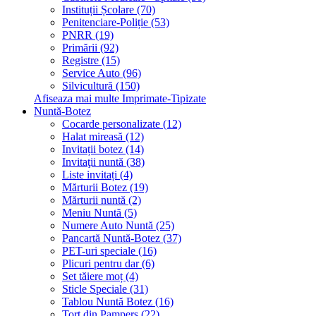
Instituții Școlare (70)
Penitenciare-Poliție (53)
PNRR (19)
Primării (92)
Registre (15)
Service Auto (96)
Silvicultură (150)
Afiseaza mai multe Imprimate-Tipizate
Nuntă-Botez
Cocarde personalizate (12)
Halat mireasă (12)
Invitații botez (14)
Invitaţii nuntă (38)
Liste invitați (4)
Mărturii Botez (19)
Mărturii nuntă (2)
Meniu Nuntă (5)
Numere Auto Nuntă (25)
Pancartă Nuntă-Botez (37)
PET-uri speciale (16)
Plicuri pentru dar (6)
Set tăiere moț (4)
Sticle Speciale (31)
Tablou Nuntă Botez (16)
Tort din Pampers (22)