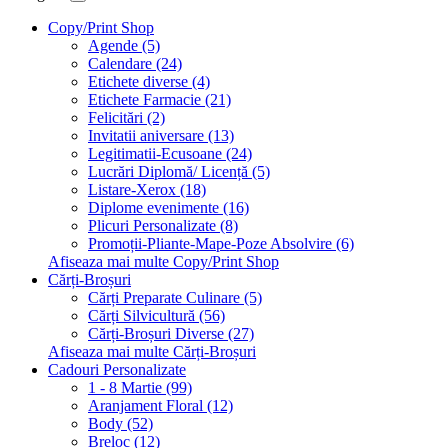
Copy/Print Shop
Agende (5)
Calendare (24)
Etichete diverse (4)
Etichete Farmacie (21)
Felicitări (2)
Invitatii aniversare (13)
Legitimatii-Ecusoane (24)
Lucrări Diplomă/ Licență (5)
Listare-Xerox (18)
Diplome evenimente (16)
Plicuri Personalizate (8)
Promoții-Pliante-Mape-Poze Absolvire (6)
Afiseaza mai multe Copy/Print Shop
Cărți-Broșuri
Cărți Preparate Culinare (5)
Cărți Silvicultură (56)
Cărți-Broșuri Diverse (27)
Afiseaza mai multe Cărți-Broșuri
Cadouri Personalizate
1 - 8 Martie (99)
Aranjament Floral (12)
Body (52)
Breloc (12)