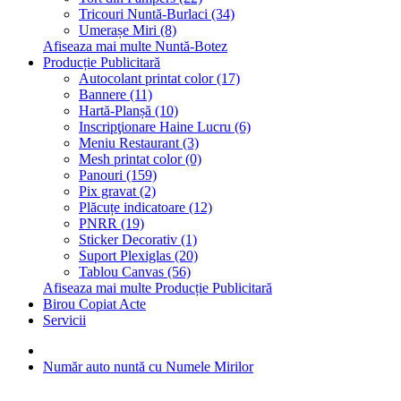
Tricouri Nuntă-Burlaci (34)
Umerașe Miri (8)
Afiseaza mai multe Nuntă-Botez
Producție Publicitară
Autocolant printat color (17)
Bannere (11)
Hartă-Planșă (10)
Inscripţionare Haine Lucru (6)
Meniu Restaurant (3)
Mesh printat color (0)
Panouri (159)
Pix gravat (2)
Plăcuțe indicatoare (12)
PNRR (19)
Sticker Decorativ (1)
Suport Plexiglas (20)
Tablou Canvas (56)
Afiseaza mai multe Producție Publicitară
Birou Copiat Acte
Servicii
Număr auto nuntă cu Numele Mirilor