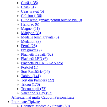
Cană (135)
Ceas (51)
Ceas gravat (5)
Crăciun (136)
Cutie lemn gravată pentru butelie vin (9)
Hanorac (6)
Magnet (21)
Mărțișor (33)
Medalie lemn gravată (3)
Medalion (3)
Pernă (26)
Pix gravat (2)
Plachetă gravată (62)
Plachetă LED (6)
Plachetă PLEXIGLAS (25)
Portofel (1)
Șorț Bucătărie (26)
Tablou (141)
Tort din Pampers (22)
Tricou (170)
Tricou copii (73)
Valentine´s Day (57)
Afiseaza mai multe Cadouri Personalizate
Imprimate-Tipizate
Cabinete Medicale - Spitale (50)