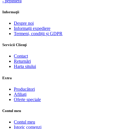
- pepiniera
Informaţii
Despre noi
Informații expediere
Termeni, condiții și GDPR
Servicii Clienţi
Contact
Returnări
Harta sitului
Extra
Producători
Afiliaţi
Oferte speciale
Contul meu
Contul meu
Istoric comenzi