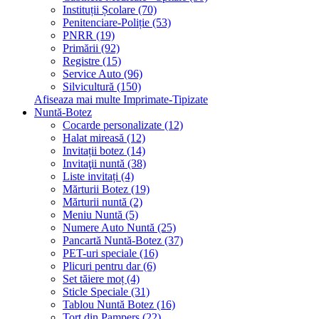
Instituții Școlare (70)
Penitenciare-Poliție (53)
PNRR (19)
Primării (92)
Registre (15)
Service Auto (96)
Silvicultură (150)
Afiseaza mai multe Imprimate-Tipizate
Nuntă-Botez
Cocarde personalizate (12)
Halat mireasă (12)
Invitații botez (14)
Invitaţii nuntă (38)
Liste invitați (4)
Mărturii Botez (19)
Mărturii nuntă (2)
Meniu Nuntă (5)
Numere Auto Nuntă (25)
Pancartă Nuntă-Botez (37)
PET-uri speciale (16)
Plicuri pentru dar (6)
Set tăiere moț (4)
Sticle Speciale (31)
Tablou Nuntă Botez (16)
Tort din Pampers (22)