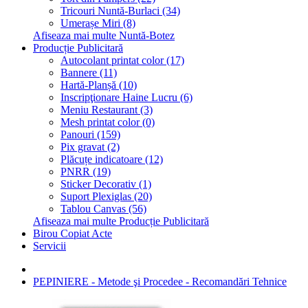
Tricouri Nuntă-Burlaci (34)
Umerașe Miri (8)
Afiseaza mai multe Nuntă-Botez
Producție Publicitară
Autocolant printat color (17)
Bannere (11)
Hartă-Planșă (10)
Inscripţionare Haine Lucru (6)
Meniu Restaurant (3)
Mesh printat color (0)
Panouri (159)
Pix gravat (2)
Plăcuțe indicatoare (12)
PNRR (19)
Sticker Decorativ (1)
Suport Plexiglas (20)
Tablou Canvas (56)
Afiseaza mai multe Producție Publicitară
Birou Copiat Acte
Servicii
PEPINIERE - Metode şi Procedee - Recomandări Tehnice