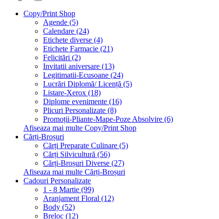
Copy/Print Shop
Agende (5)
Calendare (24)
Etichete diverse (4)
Etichete Farmacie (21)
Felicitări (2)
Invitatii aniversare (13)
Legitimatii-Ecusoane (24)
Lucrări Diplomă/ Licență (5)
Listare-Xerox (18)
Diplome evenimente (16)
Plicuri Personalizate (8)
Promoții-Pliante-Mape-Poze Absolvire (6)
Afiseaza mai multe Copy/Print Shop
Cărți-Broșuri
Cărți Preparate Culinare (5)
Cărți Silvicultură (56)
Cărți-Broșuri Diverse (27)
Afiseaza mai multe Cărți-Broșuri
Cadouri Personalizate
1 - 8 Martie (99)
Aranjament Floral (12)
Body (52)
Breloc (12)