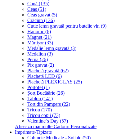
Cană (135)
Ceas (51)
Ceas gravat (5)
Crăciun (136)
Cutie lemn gravată pentru butelie vin (9)
Hanorac (6)
Magnet (21)
Mărțișor (33)
Medalie lemn gravată (3)
Medalion (3)
Pernă (26)
Pix gravat (2)
Plachetă gravată (62)
Plachetă LED (6)
Plachetă PLEXIGLAS (25)
Portofel (1)
Șorț Bucătărie (26)
Tablou (141)
Tort din Pampers (22)
Tricou (170)
Tricou copii (73)
Valentine´s Day (57)
Afiseaza mai multe Cadouri Personalizate
Imprimate-Tipizate
Cabinete Medicale - Spitale (50)