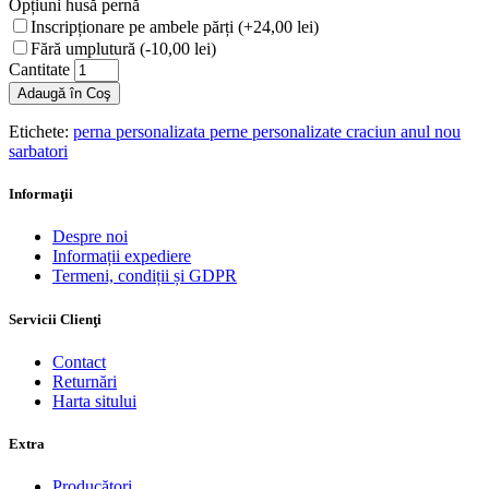
Opțiuni husă pernă
Inscripționare pe ambele părți (+24,00 lei)
Fără umplutură (-10,00 lei)
Cantitate
Adaugă în Coş
Etichete:
perna personalizata perne personalizate craciun anul nou
sarbatori
Informaţii
Despre noi
Informații expediere
Termeni, condiții și GDPR
Servicii Clienţi
Contact
Returnări
Harta sitului
Extra
Producători