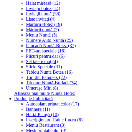
Halat mireasă (12)
Invitații botez (14)
Invitaţii nuntă (38)
Liste invitați (4)
Mărturii Botez (19)
Mărturii nuntă (2)
Meniu Nuntă (5)
Numere Auto Nuntă (25)
Pancartă Nuntă-Botez (37)
PET-uri speciale (16)
Plicuri pentru dar (6)
Set tăiere moț (4)
Sticle Speciale (31)
Tablou Nuntă Botez (16)
Tort din Pampers (22)
Tricouri Nuntă-Burlaci (34)
Umerașe Miri (8)
Afiseaza mai multe Nuntă-Botez
Producție Publicitară
Autocolant printat color (17)
Bannere (11)
Hartă-Planșă (10)
Inscripţionare Haine Lucru (6)
Meniu Restaurant (3)
Mesh printat color (0)