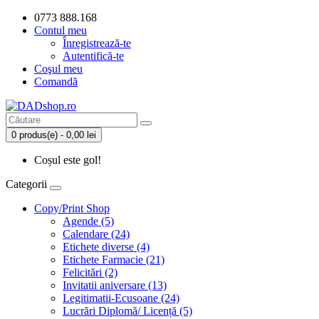
0773 888.168
Contul meu
Înregistrează-te
Autentifică-te
Coşul meu
Comandă
0 produs(e) - 0,00 lei
Coșul este gol!
Categorii
Copy/Print Shop
Agende (5)
Calendare (24)
Etichete diverse (4)
Etichete Farmacie (21)
Felicitări (2)
Invitatii aniversare (13)
Legitimatii-Ecusoane (24)
Lucrări Diplomă/ Licență (5)