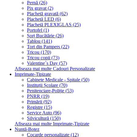
Pernă (26)
Pix gravat (2)
Plachetă gravată (62)
Plachetă LED (6)
Plachetă PLEXIGLAS (25)
Portofel (1)
Șorț Bucătărie (26)
Tablou (141)
Tort din Pampers (22)
Tricou (170)
Tricou copii (73)
Valentine´s Day (57)
Afiseaza mai multe Cadouri Personalizate
Imprimate-Tipizate
Cabinete Medicale - Spitale (50)
Instituții Școlare (70)
Penitenciare-Poliție (53)
PNRR (19)
Primării (92)
Registre (15)
Service Auto (96)
Silvicultură (150)
Afiseaza mai multe Imprimate-Tipizate
Nuntă-Botez
Cocarde personalizate (12)