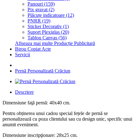
Panouri (159)
Pix gravat (2)
Plăcuțe indicatoare (12)
PNRR (19)
Sticker Decorativ (1)
Suport Plexiglas (20)
Tablou Canvas (56)
Afiseaza mai multe Producție Publicitară
Birou Copiat Acte
Servicii
Pernă Personalizată Crăciun
Descriere
Dimensiune faţă pernă: 40x40 cm.
Pentru obținerea unui cadou special fețele de pernă se
personalizează cu poza clientului sau cu design unic, specific unui
anumit eveniment.
Dimensiune inscripţionare: 28x25 cm.