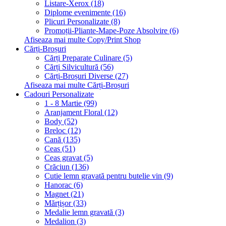
Listare-Xerox (18)
Diplome evenimente (16)
Plicuri Personalizate (8)
Promoții-Pliante-Mape-Poze Absolvire (6)
Afiseaza mai multe Copy/Print Shop
Cărți-Broșuri
Cărți Preparate Culinare (5)
Cărți Silvicultură (56)
Cărți-Broșuri Diverse (27)
Afiseaza mai multe Cărți-Broșuri
Cadouri Personalizate
1 - 8 Martie (99)
Aranjament Floral (12)
Body (52)
Breloc (12)
Cană (135)
Ceas (51)
Ceas gravat (5)
Crăciun (136)
Cutie lemn gravată pentru butelie vin (9)
Hanorac (6)
Magnet (21)
Mărțișor (33)
Medalie lemn gravată (3)
Medalion (3)