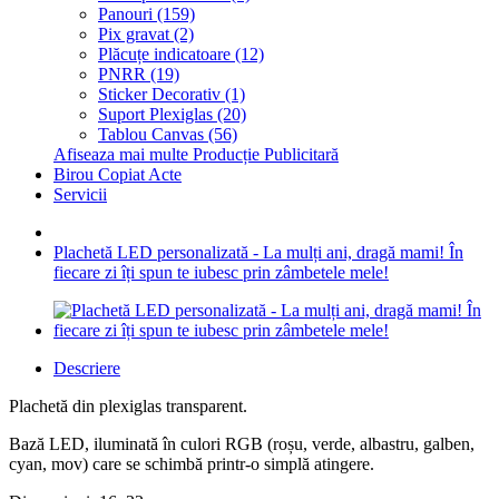
Panouri (159)
Pix gravat (2)
Plăcuțe indicatoare (12)
PNRR (19)
Sticker Decorativ (1)
Suport Plexiglas (20)
Tablou Canvas (56)
Afiseaza mai multe Producție Publicitară
Birou Copiat Acte
Servicii
Plachetă LED personalizată - La mulți ani, dragă mami! În
fiecare zi îți spun te iubesc prin zâmbetele mele!
Descriere
Plachetă din plexiglas transparent.
Bază LED, iluminată în culori RGB (roșu, verde, albastru, galben,
cyan, mov) care se schimbă printr-o simplă atingere.