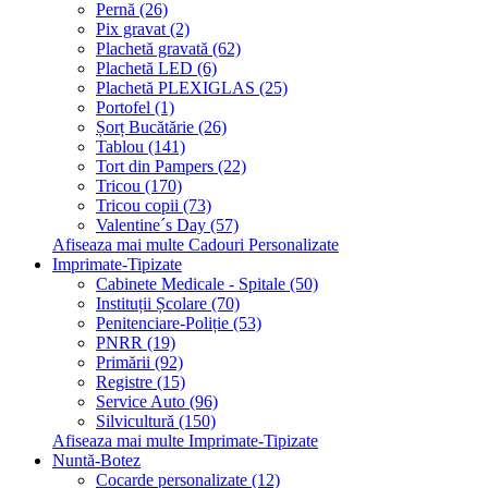
Pernă (26)
Pix gravat (2)
Plachetă gravată (62)
Plachetă LED (6)
Plachetă PLEXIGLAS (25)
Portofel (1)
Șorț Bucătărie (26)
Tablou (141)
Tort din Pampers (22)
Tricou (170)
Tricou copii (73)
Valentine´s Day (57)
Afiseaza mai multe Cadouri Personalizate
Imprimate-Tipizate
Cabinete Medicale - Spitale (50)
Instituții Școlare (70)
Penitenciare-Poliție (53)
PNRR (19)
Primării (92)
Registre (15)
Service Auto (96)
Silvicultură (150)
Afiseaza mai multe Imprimate-Tipizate
Nuntă-Botez
Cocarde personalizate (12)