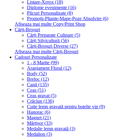
Listare-Xerox (18)
Diplome evenimente (16)
Plicuri Personalizate (8)
Promoții-Pliante-Mape-Poze Absolvire (6)
Afiseaza mai multe Copy/Print Shop
Cărți-Broșuri
Cărți Preparate Culinare (5)
Cărți Silvicultură (56)
Cărți-Broșuri Diverse (27)
Afiseaza mai multe Cărți-Broșuri
Cadouri Personalizate
1 - 8 Martie (99)
Aranjament Floral (12)
Body (52)
Breloc (12)
Cană (135)
Ceas (51)
Ceas gravat (5)
Crăciun (136)
Cutie lemn gravată pentru butelie vin (9)
Hanorac (6)
Magnet (21)
Mărțișor (33)
Medalie lemn gravată (3)
Medalion (3)