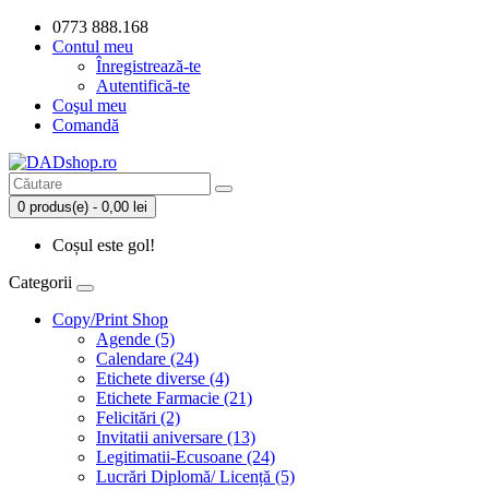
0773 888.168
Contul meu
Înregistrează-te
Autentifică-te
Coşul meu
Comandă
0 produs(e) - 0,00 lei
Coșul este gol!
Categorii
Copy/Print Shop
Agende (5)
Calendare (24)
Etichete diverse (4)
Etichete Farmacie (21)
Felicitări (2)
Invitatii aniversare (13)
Legitimatii-Ecusoane (24)
Lucrări Diplomă/ Licență (5)