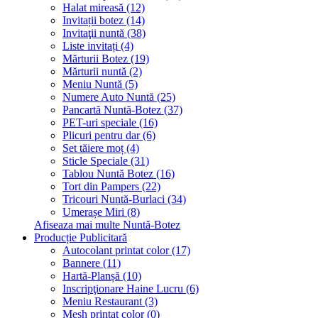
Halat mireasă (12)
Invitații botez (14)
Invitaţii nuntă (38)
Liste invitați (4)
Mărturii Botez (19)
Mărturii nuntă (2)
Meniu Nuntă (5)
Numere Auto Nuntă (25)
Pancartă Nuntă-Botez (37)
PET-uri speciale (16)
Plicuri pentru dar (6)
Set tăiere moț (4)
Sticle Speciale (31)
Tablou Nuntă Botez (16)
Tort din Pampers (22)
Tricouri Nuntă-Burlaci (34)
Umerașe Miri (8)
Afiseaza mai multe Nuntă-Botez
Producție Publicitară
Autocolant printat color (17)
Bannere (11)
Hartă-Planșă (10)
Inscripţionare Haine Lucru (6)
Meniu Restaurant (3)
Mesh printat color (0)