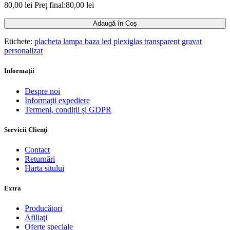
80,00 lei
Preț final:80,00 lei
Adaugă în Coş
Etichete:
placheta lampa baza led plexiglas transparent gravat
personalizat
Informaţii
Despre noi
Informații expediere
Termeni, condiții și GDPR
Servicii Clienţi
Contact
Returnări
Harta sitului
Extra
Producători
Afiliaţi
Oferte speciale