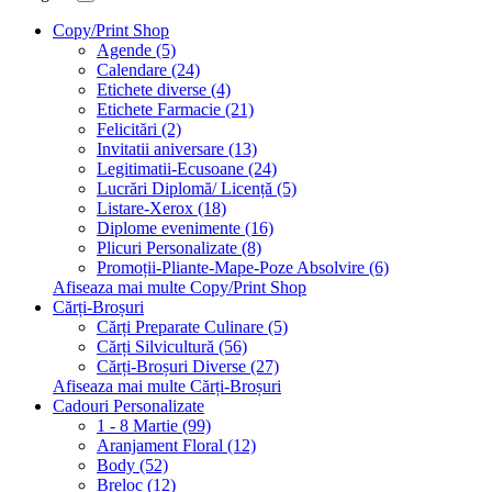
Copy/Print Shop
Agende (5)
Calendare (24)
Etichete diverse (4)
Etichete Farmacie (21)
Felicitări (2)
Invitatii aniversare (13)
Legitimatii-Ecusoane (24)
Lucrări Diplomă/ Licență (5)
Listare-Xerox (18)
Diplome evenimente (16)
Plicuri Personalizate (8)
Promoții-Pliante-Mape-Poze Absolvire (6)
Afiseaza mai multe Copy/Print Shop
Cărți-Broșuri
Cărți Preparate Culinare (5)
Cărți Silvicultură (56)
Cărți-Broșuri Diverse (27)
Afiseaza mai multe Cărți-Broșuri
Cadouri Personalizate
1 - 8 Martie (99)
Aranjament Floral (12)
Body (52)
Breloc (12)