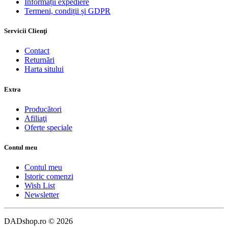
Informații expediere
Termeni, condiții și GDPR
Servicii Clienţi
Contact
Returnări
Harta sitului
Extra
Producători
Afiliaţi
Oferte speciale
Contul meu
Contul meu
Istoric comenzi
Wish List
Newsletter
DADshop.ro © 2026