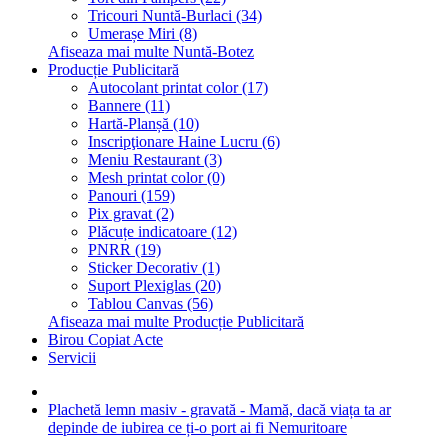
Tricouri Nuntă-Burlaci (34)
Umerașe Miri (8)
Afiseaza mai multe Nuntă-Botez
Producție Publicitară
Autocolant printat color (17)
Bannere (11)
Hartă-Planșă (10)
Inscripţionare Haine Lucru (6)
Meniu Restaurant (3)
Mesh printat color (0)
Panouri (159)
Pix gravat (2)
Plăcuțe indicatoare (12)
PNRR (19)
Sticker Decorativ (1)
Suport Plexiglas (20)
Tablou Canvas (56)
Afiseaza mai multe Producție Publicitară
Birou Copiat Acte
Servicii
Plachetă lemn masiv - gravată - Mamă, dacă viața ta ar
depinde de iubirea ce ți-o port ai fi Nemuritoare