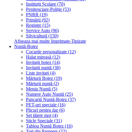
Instituții Școlare (70)
Penitenciare-Poliție (53)
PNRR (19)
Primării (92)
Registre (15)
Service Auto (96)
Silvicultură (150)
Afiseaza mai multe Imprimate-Tipizate
Nuntă-Botez
Cocarde personalizate (12)
Halat mireasă (12)
Invitații botez (14)
Invitaţii nuntă (38)
Liste invitați (4)
Mărturii Botez (19)
Mărturii nuntă (2)
Meniu Nuntă (5)
Numere Auto Nuntă (25)
Pancartă Nuntă-Botez (37)
PET-uri speciale (16)
Plicuri pentru dar (6)
Set tăiere moț (4)
Sticle Speciale (31)
Tablou Nuntă Botez (16)
Tort din Pampers (22)