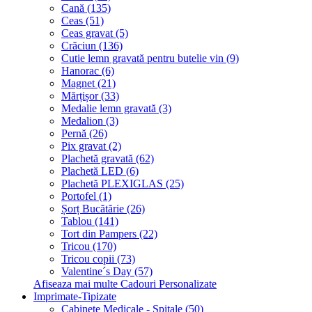
Cană (135)
Ceas (51)
Ceas gravat (5)
Crăciun (136)
Cutie lemn gravată pentru butelie vin (9)
Hanorac (6)
Magnet (21)
Mărțișor (33)
Medalie lemn gravată (3)
Medalion (3)
Pernă (26)
Pix gravat (2)
Plachetă gravată (62)
Plachetă LED (6)
Plachetă PLEXIGLAS (25)
Portofel (1)
Șorț Bucătărie (26)
Tablou (141)
Tort din Pampers (22)
Tricou (170)
Tricou copii (73)
Valentine´s Day (57)
Afiseaza mai multe Cadouri Personalizate
Imprimate-Tipizate
Cabinete Medicale - Spitale (50)