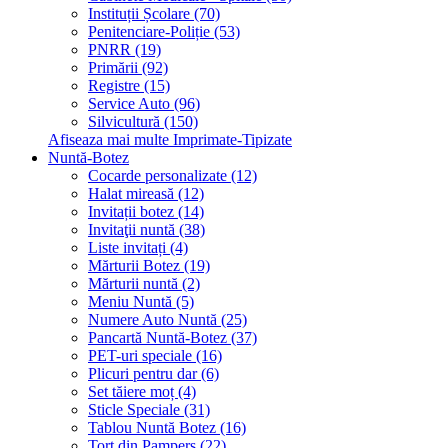
Instituții Școlare (70)
Penitenciare-Poliție (53)
PNRR (19)
Primării (92)
Registre (15)
Service Auto (96)
Silvicultură (150)
Afiseaza mai multe Imprimate-Tipizate
Nuntă-Botez
Cocarde personalizate (12)
Halat mireasă (12)
Invitații botez (14)
Invitaţii nuntă (38)
Liste invitați (4)
Mărturii Botez (19)
Mărturii nuntă (2)
Meniu Nuntă (5)
Numere Auto Nuntă (25)
Pancartă Nuntă-Botez (37)
PET-uri speciale (16)
Plicuri pentru dar (6)
Set tăiere moț (4)
Sticle Speciale (31)
Tablou Nuntă Botez (16)
Tort din Pampers (22)