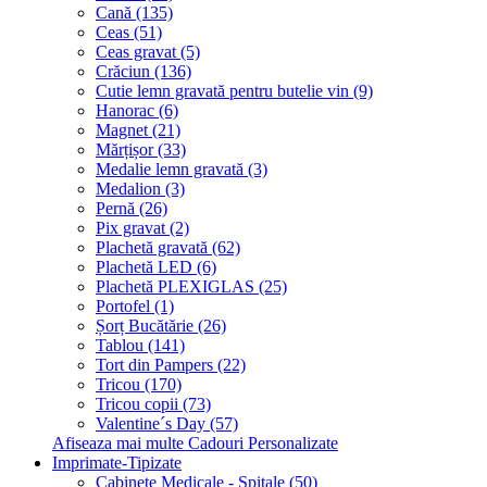
Cană (135)
Ceas (51)
Ceas gravat (5)
Crăciun (136)
Cutie lemn gravată pentru butelie vin (9)
Hanorac (6)
Magnet (21)
Mărțișor (33)
Medalie lemn gravată (3)
Medalion (3)
Pernă (26)
Pix gravat (2)
Plachetă gravată (62)
Plachetă LED (6)
Plachetă PLEXIGLAS (25)
Portofel (1)
Șorț Bucătărie (26)
Tablou (141)
Tort din Pampers (22)
Tricou (170)
Tricou copii (73)
Valentine´s Day (57)
Afiseaza mai multe Cadouri Personalizate
Imprimate-Tipizate
Cabinete Medicale - Spitale (50)