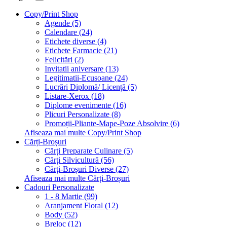
Copy/Print Shop
Agende (5)
Calendare (24)
Etichete diverse (4)
Etichete Farmacie (21)
Felicitări (2)
Invitatii aniversare (13)
Legitimatii-Ecusoane (24)
Lucrări Diplomă/ Licență (5)
Listare-Xerox (18)
Diplome evenimente (16)
Plicuri Personalizate (8)
Promoții-Pliante-Mape-Poze Absolvire (6)
Afiseaza mai multe Copy/Print Shop
Cărți-Broșuri
Cărți Preparate Culinare (5)
Cărți Silvicultură (56)
Cărți-Broșuri Diverse (27)
Afiseaza mai multe Cărți-Broșuri
Cadouri Personalizate
1 - 8 Martie (99)
Aranjament Floral (12)
Body (52)
Breloc (12)