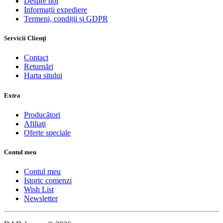
Despre noi
Informații expediere
Termeni, condiții și GDPR
Servicii Clienţi
Contact
Returnări
Harta sitului
Extra
Producători
Afiliaţi
Oferte speciale
Contul meu
Contul meu
Istoric comenzi
Wish List
Newsletter