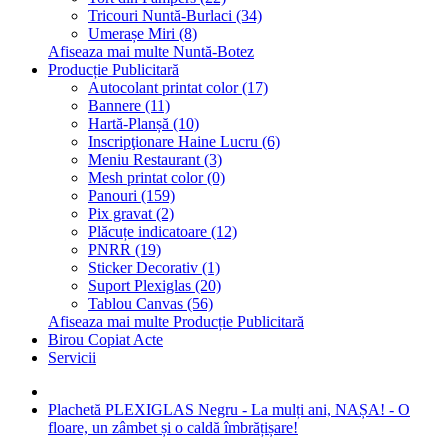
Tricouri Nuntă-Burlaci (34)
Umerașe Miri (8)
Afiseaza mai multe Nuntă-Botez
Producție Publicitară
Autocolant printat color (17)
Bannere (11)
Hartă-Planșă (10)
Inscripţionare Haine Lucru (6)
Meniu Restaurant (3)
Mesh printat color (0)
Panouri (159)
Pix gravat (2)
Plăcuțe indicatoare (12)
PNRR (19)
Sticker Decorativ (1)
Suport Plexiglas (20)
Tablou Canvas (56)
Afiseaza mai multe Producție Publicitară
Birou Copiat Acte
Servicii
Plachetă PLEXIGLAS Negru - La mulți ani, NAȘA! - O
floare, un zâmbet și o caldă îmbrățișare!