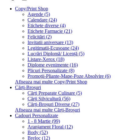
Copy/Print Shop
Agende (5)
Calendare (24)
Etichete diverse (4)
Etichete Farmacie (21)
Felicitări (2)
Invitatii aniversare (13)
Legitimatii-Ecusoane (24)
Lucrări Diplomă/ Licență (5)
Listare-Xerox (18)
Diplome evenimente (16)
Plicuri Personalizate (8)
Promoții-Pliante-Mape-Poze Absolvire (6)
Afiseaza mai multe Copy/Print Shop
Cărți-Broșuri
Cărți Preparate Culinare (5)
Cărți Silvicultură (56)
Cărți-Broșuri Diverse (27)
Afiseaza mai multe Cărți-Broșuri
Cadouri Personalizate
1 - 8 Martie (99)
Aranjament Floral (12)
Body (52)
Breloc (12)