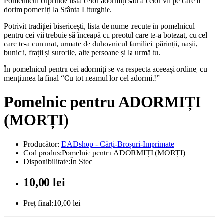
Pomelnicul cuprinde lista celor adormiți sau a celor vii pe care îi
dorim pomeniți la Sfânta Liturghie.
Potrivit tradiției bisericești, lista de nume trecute în pomelnicul
pentru cei vii trebuie să înceapă cu preotul care te-a botezat, cu cel
care te-a cununat, urmate de duhovnicul familiei, părinții, nașii,
bunicii, frații și surorile, alte persoane și la urmă tu.
În pomelnicul pentru cei adormiți se va respecta aceeași ordine, cu
mențiunea la final “Cu tot neamul lor cel adormit!”
Pomelnic pentru ADORMIȚI
(MORȚI)
Producător:
DADshop - Cărți-Broșuri-Imprimate
Cod produs:Pomelnic pentru ADORMIȚI (MORȚI)
Disponibilitate:În Stoc
10,00 lei
Preț final:10,00 lei