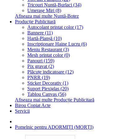
Tricouri Nuntă-Burlaci (34)
Umerașe Miri (8)
Afiseaza mai multe Nuntă-Botez
Producție Publicitară
Autocolant printat color (17)
Bannere (11)
Hartă-Planșă (10)
Inscripţionare Haine Lucru (6)
Meniu Restaurant (3)
Mesh printat color (0)
Panouri (159)
Pix gravat (2)
Plăcuțe indicatoare (12)
PNRR (19)
Sticker Decorativ (1)
Suport Plexiglas (20)
Tablou Canvas (56)
Afiseaza mai multe Producție Publicitară
Birou Copiat Acte
Servicii
Pomelnic pentru ADORMIȚI (MORȚI)