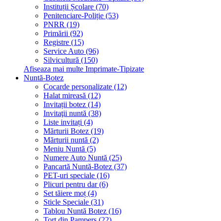
Instituții Școlare (70)
Penitenciare-Poliție (53)
PNRR (19)
Primării (92)
Registre (15)
Service Auto (96)
Silvicultură (150)
Afiseaza mai multe Imprimate-Tipizate
Nuntă-Botez
Cocarde personalizate (12)
Halat mireasă (12)
Invitații botez (14)
Invitaţii nuntă (38)
Liste invitați (4)
Mărturii Botez (19)
Mărturii nuntă (2)
Meniu Nuntă (5)
Numere Auto Nuntă (25)
Pancartă Nuntă-Botez (37)
PET-uri speciale (16)
Plicuri pentru dar (6)
Set tăiere moț (4)
Sticle Speciale (31)
Tablou Nuntă Botez (16)
Tort din Pampers (22)