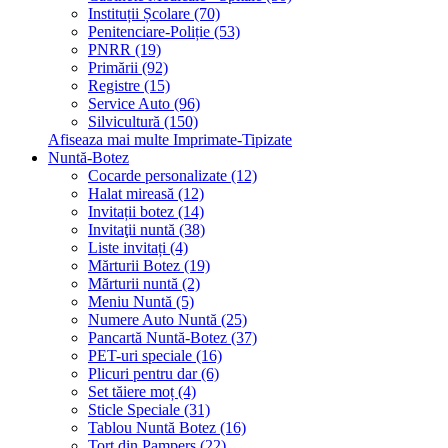
Instituții Școlare (70)
Penitenciare-Poliție (53)
PNRR (19)
Primării (92)
Registre (15)
Service Auto (96)
Silvicultură (150)
Afiseaza mai multe Imprimate-Tipizate
Nuntă-Botez
Cocarde personalizate (12)
Halat mireasă (12)
Invitații botez (14)
Invitaţii nuntă (38)
Liste invitați (4)
Mărturii Botez (19)
Mărturii nuntă (2)
Meniu Nuntă (5)
Numere Auto Nuntă (25)
Pancartă Nuntă-Botez (37)
PET-uri speciale (16)
Plicuri pentru dar (6)
Set tăiere moț (4)
Sticle Speciale (31)
Tablou Nuntă Botez (16)
Tort din Pampers (22)