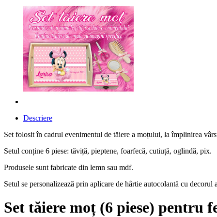
Descriere
Set folosit în cadrul evenimentul de tăiere a moțului, la împlinirea vârs
Setul conține 6 piese: tăviță, pieptene, foarfecă, cutiuță, oglindă, pix.
Produsele sunt fabricate din lemn sau mdf.
Setul se personalizează prin aplicare de hârtie autocolantă cu decorul a
Set tăiere moț (6 piese) pentru f