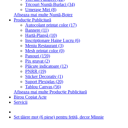
Tricouri Nuntă-Burlaci (34)
Umerașe Miri (8)
Afiseaza mai multe Nuntă-Botez
Producție Publicitară
Autocolant printat color (17)
Bannere (11)
Hartă-Planșă (10)
Inscripţionare Haine Lucru (6)
Meniu Restaurant (3)
Mesh printat color (0)
Panouri (159)
Pix gravat (2)
Plăcuțe indicatoare (12)
PNRR (19)
Sticker Decorativ (1)
Suport Plexiglas (20)
Tablou Canvas (56)
Afiseaza mai multe Producție Publicitară
Birou Copiat Acte
Servicii
Set tăiere moț (6 piese) pentru fetiță, decor Minnie