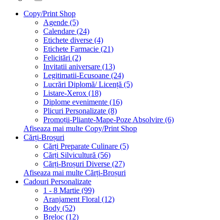
Copy/Print Shop
Agende (5)
Calendare (24)
Etichete diverse (4)
Etichete Farmacie (21)
Felicitări (2)
Invitatii aniversare (13)
Legitimatii-Ecusoane (24)
Lucrări Diplomă/ Licență (5)
Listare-Xerox (18)
Diplome evenimente (16)
Plicuri Personalizate (8)
Promoții-Pliante-Mape-Poze Absolvire (6)
Afiseaza mai multe Copy/Print Shop
Cărți-Broșuri
Cărți Preparate Culinare (5)
Cărți Silvicultură (56)
Cărți-Broșuri Diverse (27)
Afiseaza mai multe Cărți-Broșuri
Cadouri Personalizate
1 - 8 Martie (99)
Aranjament Floral (12)
Body (52)
Breloc (12)