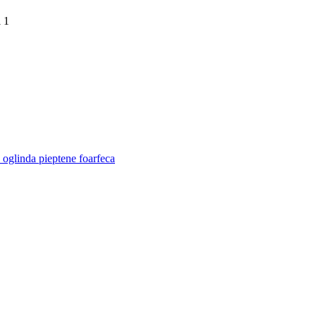
l 1
ta oglinda pieptene foarfeca