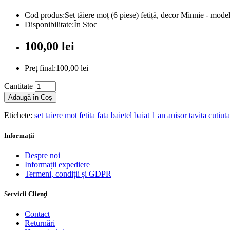
Cod produs:Set tăiere moț (6 piese) fetiță, decor Minnie - mode
Disponibilitate:În Stoc
100,00 lei
Preț final:100,00 lei
Cantitate
Adaugă în Coş
Etichete:
set taiere mot fetita fata baietel baiat 1 an anisor tavita cutiu
Informaţii
Despre noi
Informații expediere
Termeni, condiții și GDPR
Servicii Clienţi
Contact
Returnări