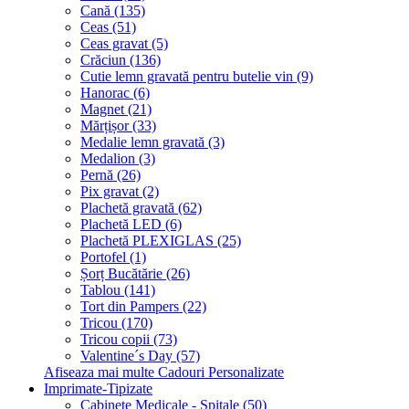
Cană (135)
Ceas (51)
Ceas gravat (5)
Crăciun (136)
Cutie lemn gravată pentru butelie vin (9)
Hanorac (6)
Magnet (21)
Mărțișor (33)
Medalie lemn gravată (3)
Medalion (3)
Pernă (26)
Pix gravat (2)
Plachetă gravată (62)
Plachetă LED (6)
Plachetă PLEXIGLAS (25)
Portofel (1)
Șorț Bucătărie (26)
Tablou (141)
Tort din Pampers (22)
Tricou (170)
Tricou copii (73)
Valentine´s Day (57)
Afiseaza mai multe Cadouri Personalizate
Imprimate-Tipizate
Cabinete Medicale - Spitale (50)