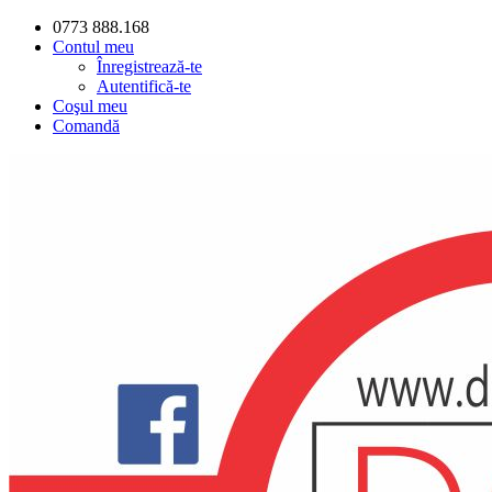
0773 888.168
Contul meu
Înregistrează-te
Autentifică-te
Coşul meu
Comandă